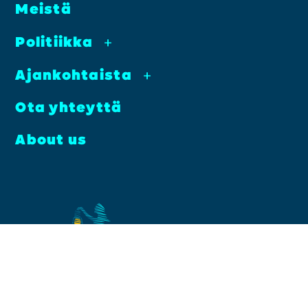
Meis­tä
Poli­tiik­ka
+
Ajan­koh­tais­ta
+
Ota yhteyt­tä
About us