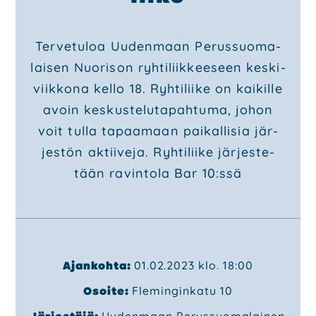
Poli­tiik­ka
Ter­ve­tu­loa Uuden­maan Perus­suo­ma­
Ohjel­mat
lai­sen Nuo­ri­son ryh­ti­liik­kee­seen kes­ki­
Poliit­ti­set saa­vu­tuk­set
Päät­tä­jät
viik­ko­na kel­lo 18. Ryh­ti­lii­ke on kai­kil­le
avoin kes­kus­te­lu­ta­pah­tu­ma, johon
Ota yhteyt­tä
voit tul­la tapaa­maan pai­kal­li­sia jär­
Hal­li­tus
jes­tön aktii­ve­ja. Ryh­ti­lii­ke jär­jes­te­
Ehdo­tuk­set
Päi­vi­tä jäsen­tie­to­si
tään ravin­to­la Bar 10:ssä
Mate­ri­aa­li­pank­ki
Lii­ty mei­hin
Ajankohta:
01.02.2023 klo. 18:00
Osoite:
Fleminginkatu 10
Järjestäjä:
Uudenmaan Perussuomalainen