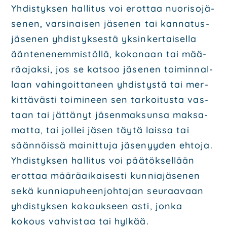
Yhdis­tyk­sen hal­li­tus voi erot­taa nuo­ri­so­jä­
se­nen, var­si­nai­sen jäse­nen tai kan­na­tus­
jä­se­nen yhdis­tyk­ses­tä yksin­ker­tai­sel­la
ään­te­ne­nem­mis­töl­lä, koko­naan tai mää­
rä­ajak­si, jos se kat­soo jäse­nen toi­min­nal­
laan vahin­goit­ta­neen yhdis­tys­tä tai mer­
kit­tä­väs­ti toi­mi­neen sen tar­koi­tus­ta vas­
taan tai jät­tä­nyt jäsen­mak­sun­sa mak­sa­
mat­ta, tai jol­lei jäsen täy­tä lais­sa tai
sään­nöis­sä mai­nit­tu­ja jäse­nyy­den ehto­ja.
Yhdis­tyk­sen hal­li­tus voi pää­tök­sel­lään
erot­taa mää­rä­ai­kai­ses­ti kun­nia­jä­se­nen
sekä kun­nia­pu­heen­joh­ta­jan seu­raa­vaan
yhdis­tyk­sen kokouk­seen asti, jon­ka
kokous vah­vis­taa tai hyl­kää.