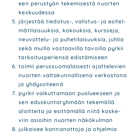
een perus­työn teke­mi­ses­tä nuor­ten
kes­kuu­des­sa
jär­jes­tää tie­do­tus-, valis­tus- ja esi­tel­
mä­ti­lai­suuk­sia, kokouk­sia, kurs­se­ja,
neu­vot­te­lu- ja puhe­ti­lai­suuk­sia, juh­lia
sekä muil­la vas­taa­vil­la tavoil­la pyr­kii
tar­koi­tus­pe­rien­sä edis­tä­mi­seen
toi­mii perus­suo­ma­lai­ses­ti ajat­te­le­vien
nuor­ten val­ta­kun­nal­li­se­na ver­kos­to­na
ja yhdys­si­tee­nä
pyr­kii vai­kut­ta­maan puo­lu­ee­seen ja
sen edus­kun­ta­ryh­mään teke­mäl­lä
aloit­tei­ta ja esit­tä­mäl­lä nii­tä kos­ke­
viin asioi­hin nuor­ten näkö­kul­man
jul­kai­see kan­nan­ot­to­ja ja ohjel­mia