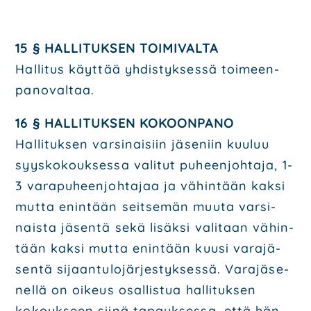
15 § HAL­LI­TUK­SEN TOI­MI­VAL­TA
Hal­li­tus käyt­tää yhdis­tyk­ses­sä toi­meen­
pa­no­val­taa.
16 § HAL­LI­TUK­SEN KOKOON­PA­NO
Hal­li­tuk­sen var­si­nai­siin jäse­niin kuu­luu
syys­ko­kouk­ses­sa vali­tut puheen­joh­ta­ja, 1-
3 vara­pu­heen­joh­ta­jaa ja vähin­tään kak­si
mut­ta enin­tään seit­se­män muu­ta var­si­
nais­ta jäsen­tä sekä lisäk­si vali­taan vähin­
tään kak­si mut­ta enin­tään kuusi vara­jä­
sen­tä sijaan­tu­lo­jär­jes­tyk­ses­sä. Vara­jä­se­
nel­lä on oikeus osal­lis­tua hal­li­tuk­sen
kokouk­seen sii­nä tapauk­ses­sa, että hän