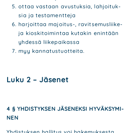
ottaa vas­taan avus­tuk­sia, lah­joi­tuk­
sia ja tes­ta­ment­te­ja
har­joit­taa majoi­tus-, ravit­se­mus­lii­ke-
ja kios­ki­toi­min­taa kuta­kin enin­tään
yhdes­sä lii­ke­pai­kas­sa
myy kan­na­tus­tuot­tei­ta.
Luku 2 – Jäse­net
4 § YHDIS­TYK­SEN JÄSE­NEK­SI HYVÄK­SY­MI­
NEN
Yhdis­tyk­sen hal­li­tus voi hake­muk­ses­ta