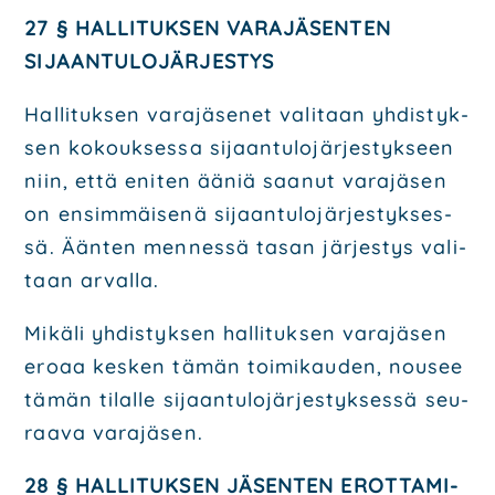
27 § HAL­LI­TUK­SEN VARA­JÄ­SEN­TEN
SIJAAN­TU­LO­JÄR­JES­TYS
Hal­li­tuk­sen vara­jä­se­net vali­taan yhdis­tyk­
sen kokouk­ses­sa sijaan­tu­lo­jär­jes­tyk­seen
niin, että eni­ten ääniä saa­nut vara­jä­sen
on ensim­mäi­se­nä sijaan­tu­lo­jär­jes­tyk­ses­
sä. Ään­ten men­nes­sä tasan jär­jes­tys vali­
taan arval­la.
Mikä­li yhdis­tyk­sen hal­li­tuk­sen vara­jä­sen
ero­aa kes­ken tämän toi­mi­kau­den, nousee
tämän tilal­le sijaan­tu­lo­jär­jes­tyk­ses­sä seu­
raa­va vara­jä­sen.
28 § HAL­LI­TUK­SEN JÄSEN­TEN EROT­TA­MI­