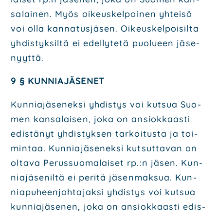
sa­lai­nen. Myös oikeus­kel­poi­nen yhtei­sö
voi olla kan­na­tus­jä­sen. Oikeus­kel­poi­sil­ta
yhdis­tyk­sil­tä ei edel­ly­te­tä puo­lu­een jäse­
nyyt­tä.
9 § KUN­NIA­JÄ­SE­NET
Kun­nia­jä­se­nek­si yhdis­tys voi kut­sua Suo­
men kan­sa­lai­sen, joka on ansiok­kaas­ti
edis­tä­nyt yhdis­tyk­sen tar­koi­tus­ta ja toi­
min­taa. Kun­nia­jä­se­nek­si kut­sut­ta­van on
olta­va Perus­suo­ma­lai­set rp.:n jäsen. Kun­
nia­jä­se­nil­tä ei peri­tä jäsen­mak­sua. Kun­
nia­pu­heen­joh­ta­jak­si yhdis­tys voi kut­sua
kun­nia­jä­se­nen, joka on ansiok­kaas­ti edis­