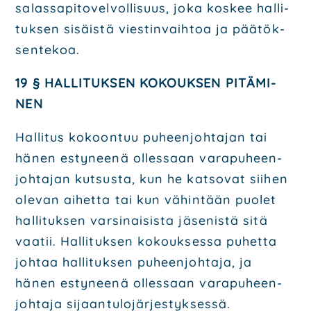
salas­sa­pi­to­vel­vol­li­suus, joka kos­kee hal­li­
tuk­sen sisäis­tä vies­tin­vaih­toa ja pää­tök­
sen­te­koa.
19 § HAL­LI­TUK­SEN KOKOUK­SEN PITÄ­MI­
NEN
Hal­li­tus kokoon­tuu puheen­joh­ta­jan tai
hänen esty­nee­nä olles­saan vara­pu­heen­
joh­ta­jan kut­sus­ta, kun he kat­so­vat sii­hen
ole­van aihet­ta tai kun vähin­tään puo­let
hal­li­tuk­sen var­si­nai­sis­ta jäse­nis­tä sitä
vaa­tii. Hal­li­tuk­sen kokouk­ses­sa puhet­ta
joh­taa hal­li­tuk­sen puheen­joh­ta­ja, ja
hänen esty­nee­nä olles­saan vara­pu­heen­
joh­ta­ja sijaan­tu­lo­jär­jes­tyk­ses­sä.