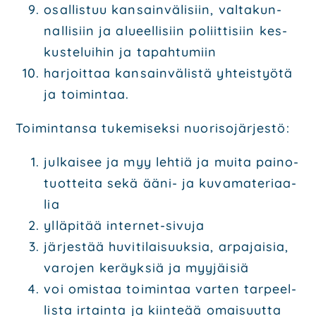
osal­lis­tuu kan­sain­vä­li­siin, val­ta­kun­
nal­li­siin ja alu­eel­li­siin poliit­ti­siin kes­
kus­te­lui­hin ja tapah­tu­miin
har­joit­taa kan­sain­vä­lis­tä yhteis­työ­tä
ja toi­min­taa.
Toi­min­tan­sa tuke­mi­sek­si nuo­ri­so­jär­jes­tö:
jul­kai­see ja myy leh­tiä ja mui­ta pai­no­
tuot­tei­ta sekä ääni- ja kuva­ma­te­ri­aa­
lia
yllä­pi­tää inter­net-sivu­ja
jär­jes­tää huvi­ti­lai­suuk­sia, arpa­jai­sia,
varo­jen keräyk­siä ja myy­jäi­siä
voi omis­taa toi­min­taa var­ten tar­peel­
lis­ta irtain­ta ja kiin­te­ää omai­suut­ta