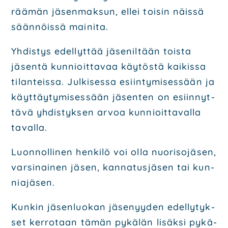
rää­män jäsen­mak­sun, ellei toi­sin näis­sä
sään­nöis­sä mai­ni­ta.
Yhdis­tys edel­lyt­tää jäse­nil­tään tois­ta
jäsen­tä kun­nioit­ta­vaa käy­tös­tä kai­kis­sa
tilan­teis­sa. Jul­ki­ses­sa esiin­ty­mi­ses­sään ja
käyt­täy­ty­mi­ses­sään jäsen­ten on esiin­nyt­
tä­vä yhdis­tyk­sen arvoa kun­nioit­ta­val­la
taval­la.
Luon­nol­li­nen hen­ki­lö voi olla nuo­ri­so­jä­sen,
var­si­nai­nen jäsen, kan­na­tus­jä­sen tai kun­
nia­jä­sen.
Kun­kin jäsen­luo­kan jäse­nyy­den edel­ly­tyk­
set ker­ro­taan tämän pykä­län lisäk­si pykä­