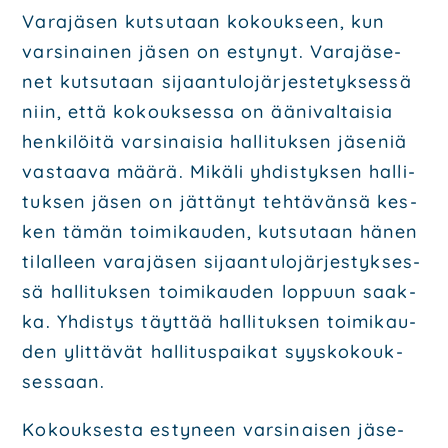
Vara­jä­sen kut­su­taan kokouk­seen, kun
var­si­nai­nen jäsen on esty­nyt. Vara­jä­se­
net kut­su­taan sijaan­tu­lo­jär­jes­te­tyk­ses­sä
niin, että kokouk­ses­sa on ääni­val­tai­sia
hen­ki­löi­tä var­si­nai­sia hal­li­tuk­sen jäse­niä
vas­taa­va mää­rä. Mikä­li yhdis­tyk­sen hal­li­
tuk­sen jäsen on jät­tä­nyt teh­tä­vän­sä kes­
ken tämän toi­mi­kau­den, kut­su­taan hänen
tilal­leen vara­jä­sen sijaan­tu­lo­jär­jes­tyk­ses­
sä
hal­li­tuk­sen toi­mi­kau­den lop­puun saak­
ka
.
Yhdis­tys täyt­tää hal­li­tuk­sen toi­mi­kau­
den ylit­tä­vät hal­li­tus­pai­kat syys­ko­kouk­
ses­saan.
Kokouk­ses­ta esty­neen var­si­nai­sen jäse­