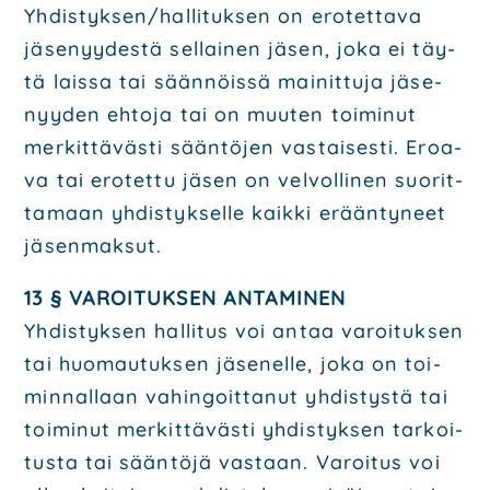
Yhdistyksen/hallituksen on ero­tet­ta­va
jäse­nyy­des­tä sel­lai­nen jäsen, joka ei täy­
tä lais­sa tai sään­nöis­sä mai­nit­tu­ja jäse­
nyy­den ehto­ja tai on muu­ten toi­mi­nut
mer­kit­tä­väs­ti sään­tö­jen vas­tai­ses­ti. Eroa­
va tai ero­tet­tu jäsen on vel­vol­li­nen suo­rit­
ta­maan yhdis­tyk­sel­le kaik­ki erään­ty­neet
jäsen­mak­sut.
13 § VAROI­TUK­SEN ANTA­MI­NEN
Yhdis­tyk­sen hal­li­tus voi antaa varoi­tuk­sen
tai huo­mau­tuk­sen jäse­nel­le, joka on toi­
min­nal­laan vahin­goit­ta­nut yhdis­tys­tä tai
toi­mi­nut mer­kit­tä­väs­ti yhdis­tyk­sen tar­koi­
tus­ta tai sään­tö­jä vas­taan. Varoi­tus voi