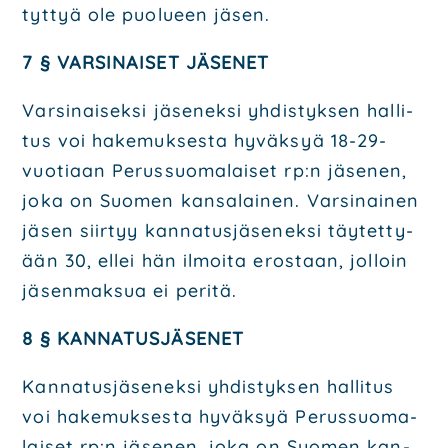
tyt­tyä ole puo­lu­een jäsen.
7 § VAR­SI­NAI­SET JÄSE­NET
Var­si­nai­sek­si jäse­nek­si yhdis­tyk­sen hal­li­
tus voi hake­muk­ses­ta hyväk­syä 18-29-
vuo­ti­aan Perus­suo­ma­lai­set rp:n jäse­nen,
joka on Suo­men kan­sa­lai­nen. Var­si­nai­nen
jäsen siir­tyy kan­na­tus­jä­se­nek­si täy­tet­ty­
ään 30, ellei hän ilmoi­ta eros­taan, jol­loin
jäsen­mak­sua ei peri­tä.
8 § KAN­NA­TUS­JÄ­SE­NET
Kan­na­tus­jä­se­nek­si yhdis­tyk­sen hal­li­tus
voi hake­muk­ses­ta hyväk­syä Perus­suo­ma­
lai­set rp:n jäse­nen, joka on Suo­men kan­