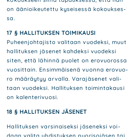
on äänioi­keu­tet­tu kysei­ses­sä kokouk­ses­
sa.
17 § HAL­LI­TUK­SEN TOI­MI­KAUSI
Puheen­joh­ta­jis­to vali­taan vuo­dek­si, muut
hal­li­tuk­sen jäse­net kah­dek­si vuo­dek­si
siten, että lähin­nä puo­let on ero­vuo­ros­sa
vuo­sit­tain. Ensim­mäi­se­nä vuon­na ero­vuo­
ro mää­räy­tyy arval­la. Vara­jä­se­net vali­
taan vuo­dek­si. Hal­li­tuk­sen toi­min­ta­kausi
on kalen­te­ri­vuo­si.
18 § HAL­LI­TUK­SEN JÄSE­NET
Hal­li­tuk­sen var­si­nai­sek­si jäse­nek­si voi­
daan vali­ta yhdis­tyk­sen nuo­ri­so­jä­sen tai