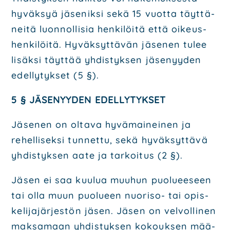
hyväk­syä jäse­nik­si sekä 15 vuot­ta täyt­tä­
nei­tä luon­nol­li­sia hen­ki­löi­tä että oikeus­
hen­ki­löi­tä. Hyväk­syt­tä­vän jäse­nen tulee
lisäk­si täyt­tää yhdis­tyk­sen jäse­nyy­den
edel­ly­tyk­set (5 §).
5 § JÄSE­NYY­DEN EDEL­LY­TYK­SET
Jäse­nen on olta­va hyvä­mai­nei­nen ja
rehel­li­sek­si tun­net­tu, sekä hyväk­syt­tä­vä
yhdis­tyk­sen aate ja tar­koi­tus (2 §).
Jäsen ei saa kuu­lua muu­hun puo­lu­ee­seen
tai olla muun puo­lu­een nuo­ri­so- tai opis­
ke­li­ja­jär­jes­tön jäsen. Jäsen on vel­vol­li­nen
mak­sa­maan yhdis­tyk­sen kokouk­sen mää­