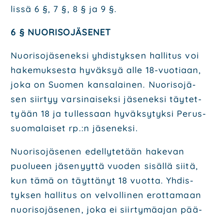
lis­sä 6 §, 7 §, 8 § ja 9 §.
6 § NUO­RI­SO­JÄ­SE­NET
Nuo­ri­so­jä­se­nek­si yhdis­tyk­sen hal­li­tus voi
hake­muk­ses­ta hyväk­syä alle 18-vuo­ti­aan,
joka on Suo­men kan­sa­lai­nen. Nuo­ri­so­jä­
sen siir­tyy var­si­nai­sek­si jäse­nek­si täy­tet­
ty­ään 18 ja tul­les­saan hyväk­sy­tyk­si Perus­
suo­ma­lai­set rp.:n jäse­nek­si.
Nuo­ri­so­jä­se­nen edel­ly­te­tään hake­van
puo­lu­een jäse­nyyt­tä vuo­den sisäl­lä sii­tä,
kun tämä on täyt­tä­nyt 18 vuot­ta. Yhdis­
tyk­sen hal­li­tus on vel­vol­li­nen erot­ta­maan
nuo­ri­so­jä­se­nen, joka ei siir­ty­mä­ajan pää­