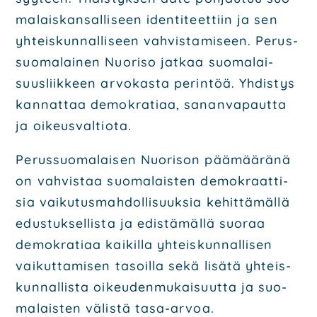
ma­lais­kan­sal­li­seen iden­ti­teet­tiin ja sen
yhteis­kun­nal­li­seen vah­vis­ta­mi­seen. Perus­
suo­ma­lai­nen Nuo­ri­so jat­kaa suo­ma­lai­
suus­liik­keen arvo­kas­ta perin­töä. Yhdis­tys
kan­nat­taa demo­kra­ti­aa, sanan­va­paut­ta
ja oikeus­val­tio­ta.
Perus­suo­ma­lai­sen Nuo­ri­son pää­mää­rä­nä
on vah­vis­taa suo­ma­lais­ten demo­kraat­ti­
sia vai­ku­tus­mah­dol­li­suuk­sia kehit­tä­mäl­lä
edus­tuk­sel­lis­ta ja edis­tä­mäl­lä suo­raa
demo­kra­ti­aa kai­kil­la yhteis­kun­nal­li­sen
vai­kut­ta­mi­sen tasoil­la sekä lisä­tä yhteis­
kun­nal­lis­ta oikeu­den­mu­kai­suut­ta ja suo­
ma­lais­ten välis­tä tasa-arvoa.