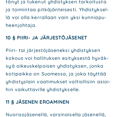
tä­nyt ja tuke­nut yhdis­tyk­sen tar­koi­tus­ta
ja toi­min­taa pit­kä­jän­tei­ses­ti. Yhdis­tyk­sel­
lä voi olla ker­ral­laan vain yksi kun­nia­pu­
heen­joh­ta­ja.
10 § PII­RI- JA JÄR­JES­TÖ­JÄ­SE­NET
Pii­ri- tai jär­jes­tö­jä­se­nek­si yhdis­tyk­sen
kokous voi hal­li­tuk­sen esi­tyk­ses­tä hyväk­
syä oikeus­kel­poi­sen yhdis­tyk­sen, jon­ka
koti­paik­ka on Suo­mes­sa, ja joka täyt­tää
yhdis­tys­lain vaa­ti­muk­set val­tiol­li­siin asioi­
hin vai­kut­ta­vil­le yhdis­tyk­sel­le.
11 § JÄSE­NEN EROA­MI­NEN
Nuo­ri­so­jä­se­nel­lä, var­si­nai­sel­la jäse­nel­lä,