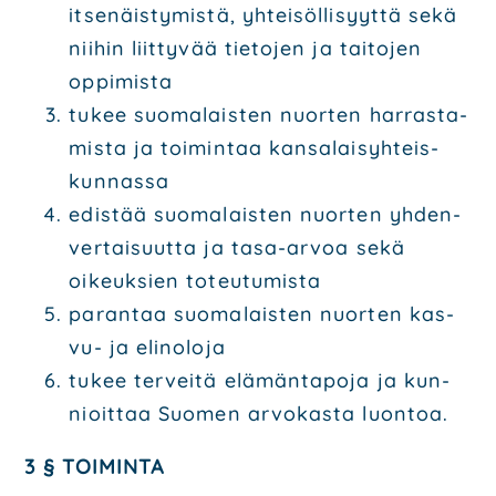
itse­näis­ty­mis­tä, yhtei­söl­li­syyt­tä sekä
nii­hin liit­ty­vää tie­to­jen ja tai­to­jen
oppi­mis­ta
tukee suo­ma­lais­ten nuor­ten har­ras­ta­
mis­ta ja toi­min­taa kan­sa­lai­syh­teis­
kun­nas­sa
edis­tää suo­ma­lais­ten nuor­ten yhden­
ver­tai­suut­ta ja tasa-arvoa sekä
oikeuk­sien toteu­tu­mis­ta
paran­taa suo­ma­lais­ten nuor­ten kas­
vu- ja eli­no­lo­ja
tukee ter­vei­tä elä­män­ta­po­ja ja kun­
nioit­taa Suo­men arvo­kas­ta luon­toa.
3 § TOI­MIN­TA