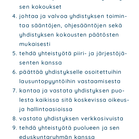
sen kokouk­set
joh­taa ja val­voa yhdis­tyk­sen toi­min­
taa sään­tö­jen, ohje­sään­tö­jen sekä
yhdis­tyk­sen kokous­ten pää­tös­ten
mukai­ses­ti
teh­dä yhteis­työ­tä pii­ri- ja jär­jes­tö­jä­
sen­ten kans­sa
päät­tää yhdis­tyk­sel­le osoi­tet­tui­hin
lausun­to­pyyn­töi­hin vas­taa­mi­ses­ta
kan­taa ja vas­ta­ta yhdis­tyk­sen puo­
les­ta kai­kis­sa sitä kos­ke­vis­sa oikeus-
ja hal­lin­to­asiois­sa
vas­ta­ta yhdis­tyk­sen verk­ko­si­vuis­ta
teh­dä yhteis­työ­tä puo­lu­een ja sen
edus­kun­ta­ryh­män kans­sa