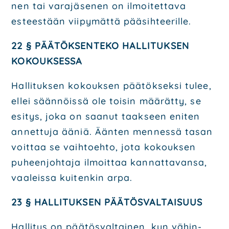
nen tai vara­jä­se­nen on ilmoi­tet­ta­va
estees­tään vii­py­mät­tä pää­sih­tee­ril­le.
22 § PÄÄ­TÖK­SEN­TE­KO HAL­LI­TUK­SEN
KOKOUK­SES­SA
Hal­li­tuk­sen kokouk­sen pää­tök­sek­si tulee,
ellei sään­nöis­sä ole toi­sin mää­rät­ty, se
esi­tys, joka on saa­nut taak­seen eni­ten
annet­tu­ja ääniä. Ään­ten men­nes­sä tasan
voit­taa se vaih­toeh­to, jota kokouk­sen
puheen­joh­ta­ja ilmoit­taa kan­nat­ta­van­sa,
vaa­leis­sa kui­ten­kin arpa.
23 § HAL­LI­TUK­SEN PÄÄ­TÖS­VAL­TAI­SUUS
Hal­li­tus on pää­tös­val­tai­nen, kun vähin­