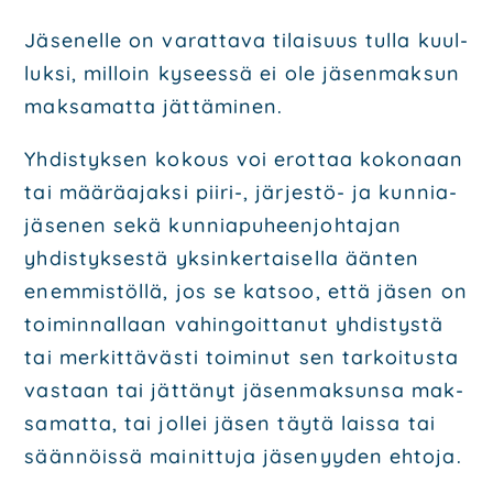
Jäse­nel­le on varat­ta­va tilai­suus tul­la kuul­
luk­si, mil­loin kysees­sä ei ole jäsen­mak­sun
mak­sa­mat­ta jät­tä­mi­nen.
Yhdis­tyk­sen kokous voi erot­taa koko­naan
tai mää­rä­ajak­si pii­ri-, jär­jes­tö- ja kun­nia­
jä­se­nen sekä kun­nia­pu­heen­joh­ta­jan
yhdis­tyk­ses­tä yksin­ker­tai­sel­la ään­ten
enem­mis­töl­lä, jos se kat­soo, että jäsen on
toi­min­nal­laan vahin­goit­ta­nut yhdis­tys­tä
tai mer­kit­tä­väs­ti toi­mi­nut sen tar­koi­tus­ta
vas­taan tai jät­tä­nyt jäsen­mak­sun­sa mak­
sa­mat­ta, tai jol­lei jäsen täy­tä lais­sa tai
sään­nöis­sä mai­nit­tu­ja jäse­nyy­den ehto­ja.