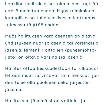
hen­ki­lön hal­li­tuk­ses­sa toi­mi­mi­nen täyt­tää
edel­lä mai­ni­tun ehdon. Myös toi­mi­mi­nen
kun­nal­li­ses­sa
tai alu­eel­li­ses­sa
luot­ta­mus­
toi­mes­sa täyt­tää ehdon.
Myös hal­li­tuk­sen vara­jä­sen­ten on olta­va
yhdis­tyk­sen nuo­ri­so­jä­se­niä tai var­si­nai­sia
jäse­niä. Nimen­kir­joit­ta­jien (puheen­joh­ta­
jis­to
) on olta­va var­si­nai­sia jäse­niä.
Hal­li­tus ottaa kes­kuu­des­taan tai ulko­puo­
lel­taan muut tar­vit­ta­vat toi­mi­hen­ki­löt, joi­
den tulee olla puo­lu­een
sekä jär­jes­tön
jäse­niä.
Hal­li­tuk­sen jäse­niä sitoo vai­tio­lo- ja