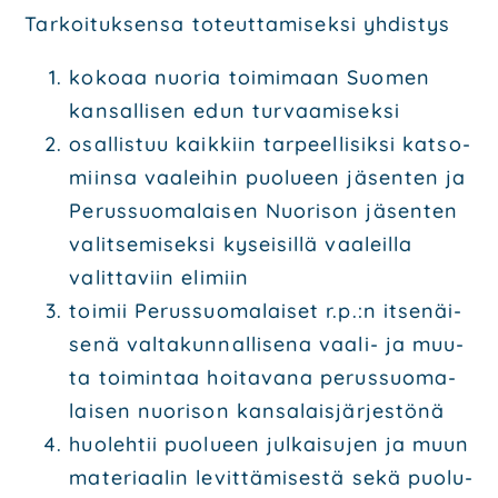
Tar­koi­tuk­sen­sa toteut­ta­mi­sek­si yhdis­tys
koko­aa nuo­ria toi­mi­maan Suo­men
kan­sal­li­sen edun tur­vaa­mi­sek­si
osal­lis­tuu kaik­kiin tar­peel­li­sik­si kat­so­
miin­sa vaa­lei­hin puo­lu­een jäsen­ten ja
Perus­suo­ma­lai­sen Nuo­ri­son jäsen­ten
valit­se­mi­sek­si kysei­sil­lä vaa­leil­la
valit­ta­viin eli­miin
toi­mii Perus­suo­ma­lai­set r.p.:n itse­näi­
se­nä val­ta­kun­nal­li­se­na vaa­li- ja muu­
ta toi­min­taa hoi­ta­va­na perus­suo­ma­
lai­sen nuo­ri­son kan­sa­lais­jär­jes­tö­nä
huo­leh­tii puo­lu­een jul­kai­su­jen ja muun
mate­ri­aa­lin levit­tä­mi­ses­tä sekä puo­lu­