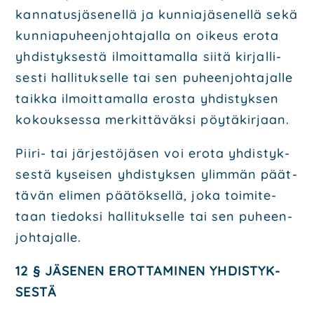
kan­na­tus­jä­se­nel­lä ja kun­nia­jä­se­nel­lä sekä
kun­nia­pu­heen­joh­ta­jal­la on oikeus ero­ta
yhdis­tyk­ses­tä ilmoit­ta­mal­la sii­tä kir­jal­li­
ses­ti hal­li­tuk­sel­le tai sen puheen­joh­ta­jal­le
taik­ka ilmoit­ta­mal­la eros­ta yhdis­tyk­sen
kokouk­ses­sa mer­kit­tä­väk­si pöy­tä­kir­jaan.
Pii­ri- tai jär­jes­tö­jä­sen voi ero­ta yhdis­tyk­
ses­tä kysei­sen yhdis­tyk­sen ylim­män päät­
tä­vän eli­men pää­tök­sel­lä, joka toi­mi­te­
taan tie­dok­si hal­li­tuk­sel­le tai sen puheen­
joh­ta­jal­le.
12 § JÄSE­NEN EROT­TA­MI­NEN YHDIS­TYK­
SES­TÄ