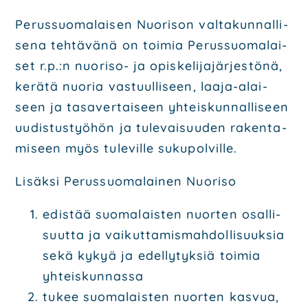
Perus­suo­ma­lai­sen Nuo­ri­son val­ta­kun­nal­li­
se­na teh­tä­vä­nä on toi­mia Perus­suo­ma­lai­
set r.p.:n nuo­ri­so- ja opis­ke­li­ja­jär­jes­tö­nä,
kerä­tä nuo­ria vas­tuul­li­seen, laa­ja-alai­
seen ja tasa­ver­tai­seen yhteis­kun­nal­li­seen
uudis­tus­työ­hön ja tule­vai­suu­den raken­ta­
mi­seen myös tule­vil­le suku­pol­vil­le.
Lisäk­si Perus­suo­ma­lai­nen Nuo­ri­so
edis­tää suo­ma­lais­ten nuor­ten osal­li­
suut­ta ja vai­kut­ta­mis­mah­dol­li­suuk­sia
sekä kykyä ja edel­ly­tyk­siä toi­mia
yhteis­kun­nas­sa
tukee suo­ma­lais­ten nuor­ten kas­vua,