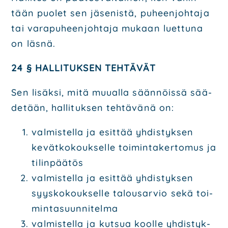
tään puo­let sen jäse­nis­tä, puheen­joh­ta­ja
tai vara­pu­heen­joh­ta­ja mukaan luet­tu­na
on läs­nä.
24 § HAL­LI­TUK­SEN TEH­TÄ­VÄT
Sen lisäk­si, mitä muu­al­la sään­nöis­sä sää­
de­tään, hal­li­tuk­sen teh­tä­vä­nä on:
val­mis­tel­la ja esit­tää yhdis­tyk­sen
kevät­ko­kouk­sel­le toi­min­ta­ker­to­mus ja
tilin­pää­tös
val­mis­tel­la ja esit­tää yhdis­tyk­sen
syys­ko­kouk­sel­le talous­ar­vio sekä toi­
min­ta­suun­ni­tel­ma
val­mis­tel­la ja kut­sua kool­le yhdis­tyk­