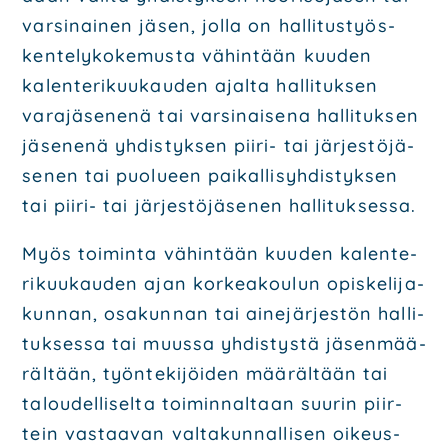
var­si­nai­nen jäsen, jol­la on hal­li­tus­työs­
ken­te­ly­ko­ke­mus­ta vähin­tään kuu­den
kalen­te­ri­kuu­kau­den ajal­ta hal­li­tuk­sen
vara­jä­se­ne­nä tai var­si­nai­se­na hal­li­tuk­sen
jäse­ne­nä yhdis­tyk­sen pii­ri- tai jär­jes­tö­jä­
se­nen tai puo­lu­een pai­kal­li­syh­dis­tyk­sen
tai pii­ri- tai jär­jes­tö­jä­se­nen hal­li­tuk­ses­sa.
Myös toi­min­ta vähin­tään kuu­den kalen­te­
ri­kuu­kau­den ajan kor­kea­kou­lun opis­ke­li­ja­
kun­nan, osa­kun­nan tai aine­jär­jes­tön hal­li­
tuk­ses­sa tai muus­sa yhdis­tys­tä jäsen­mää­
räl­tään, työn­te­ki­jöi­den mää­räl­tään tai
talou­del­li­sel­ta toi­min­nal­taan suu­rin piir­
tein vas­taa­van val­ta­kun­nal­li­sen oikeus­