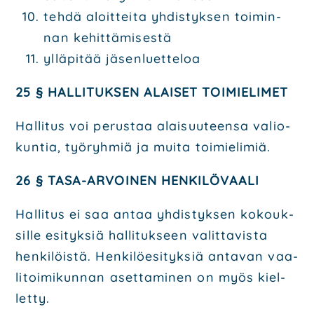
teh­dä aloit­tei­ta yhdis­tyk­sen toi­min­
nan kehit­tä­mi­ses­tä
yllä­pi­tää jäsen­luet­te­loa
25 § HAL­LI­TUK­SEN ALAI­SET TOI­MIE­LI­MET
Hal­li­tus voi perus­taa alai­suu­teen­sa valio­
kun­tia, työ­ryh­miä ja mui­ta toi­mie­li­miä.
26 § TASA-ARVOI­NEN HEN­KI­LÖ­VAA­LI
Hal­li­tus ei saa antaa yhdis­tyk­sen kokouk­
sil­le esi­tyk­siä hal­li­tuk­seen valit­ta­vis­ta
hen­ki­löis­tä. Hen­ki­lö­esi­tyk­siä anta­van vaa­
li­toi­mi­kun­nan aset­ta­mi­nen on myös kiel­
let­ty.