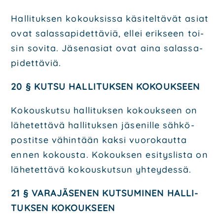
Hal­li­tuk­sen kokouk­sis­sa käsi­tel­tä­vät asiat
ovat salas­sa­pi­det­tä­viä, ellei erik­seen toi­
sin sovi­ta. Jäse­n­asiat ovat aina salas­sa­
pi­det­tä­viä.
20 § KUT­SU HAL­LI­TUK­SEN KOKOUK­SEEN
Kokous­kut­su hal­li­tuk­sen kokouk­seen on
lähe­tet­tä­vä hal­li­tuk­sen jäse­nil­le säh­kö­
pos­tit­se vähin­tään kak­si vuo­ro­kaut­ta
ennen kokous­ta. Kokouk­sen esi­tys­lis­ta on
lähe­tet­tä­vä kokous­kut­sun yhtey­des­sä.
21 § VARA­JÄ­SE­NEN KUT­SU­MI­NEN HAL­LI­
TUK­SEN KOKOUK­SEEN