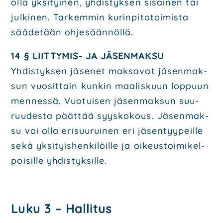
olla yksi­tyi­nen, yhdis­tyk­sen sisäi­nen tai
jul­ki­nen.
Tar­kem­min kurin­pi­to­toi­mis­ta
sää­de­tään ohje­sään­nöl­lä.
14 § LIIT­TY­MIS- JA JÄSEN­MAK­SU
Yhdis­tyk­sen jäse­net mak­sa­vat jäsen­mak­
sun vuo­sit­tain kun­kin maa­lis­kuun lop­puun
men­nes­sä. Vuo­tui­sen jäsen­mak­sun suu­
ruu­des­ta päät­tää syys­ko­kous. Jäsen­mak­
su voi olla eri­suu­rui­nen eri jäsen­tyy­peil­le
sekä yksi­tyis­hen­ki­löil­le ja oikeus­toi­mi­kel­
poi­sil­le yhdis­tyk­sil­le.
Luku 3 – Hal­li­tus