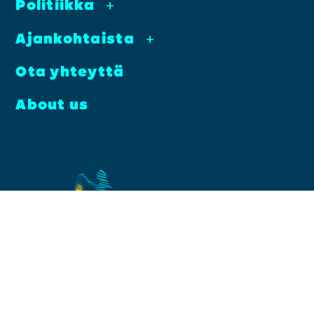
Poli­tiik­ka
+
Ajan­koh­tais­ta
+
Ota yhteyt­tä
About us