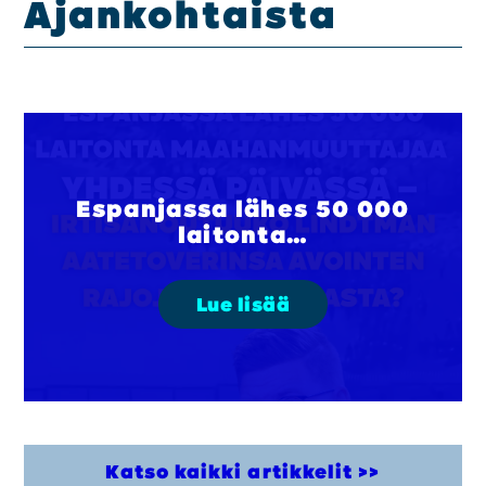
Ajankohtaista
Poli­tiik­ka
Ohjel­mat
Poliit­ti­set saa­vu­tuk­set
Päät­tä­jät
Ota yhteyt­tä
Espanjassa lähes 50 000
Hal­li­tus
laitonta…
Ehdo­tuk­set
Päi­vi­tä jäsen­tie­to­si
Lue lisää
Mate­ri­aa­li­pank­ki
Lii­ty mei­hin
Katso kaikki artikkelit >>