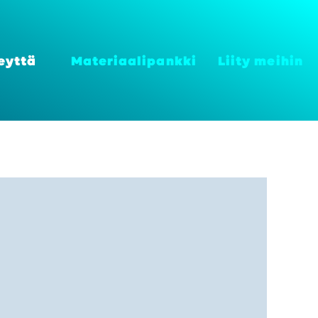
eyt­tä
Mate­ri­aa­li­pank­ki
Lii­ty mei­hin