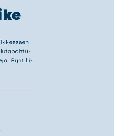
­ke
iik­kee­seen
­lu­ta­pah­tu­
a. Ryh­ti­lii­
y