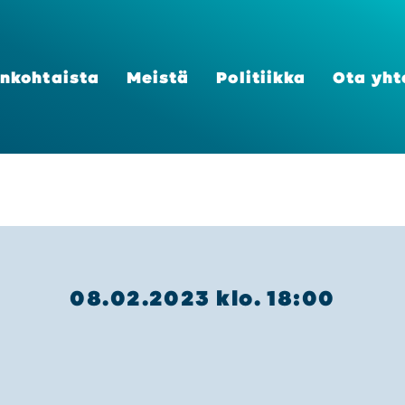
n­koh­tais­ta
Meis­tä
Poli­tiik­ka
Ota yht
08.02.2023 klo. 18:00