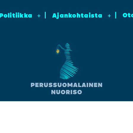
Ot
Poli­tiik­ka
+
Ajan­koh­tais­ta
+
Facebook
Instagram
YouTube
TikTok
Twitter