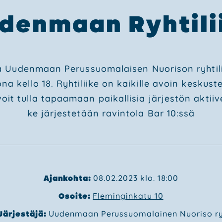
den­maan Ryh­ti­lii
oa Uuden­maan Perus­suo­ma­lai­sen Nuo­ri­son ryh­ti­l
o­na kel­lo 18. Ryh­ti­lii­ke on kai­kil­le avoin kes­kus­te
t tul­la tapaa­maan pai­kal­li­sia jär­jes­tön aktii­ve­j
ke jär­jes­te­tään ravin­to­la Bar 10:ssä
Ajankohta:
08.02.2023 klo. 18:00
Osoite:
Fleminginkatu 10
Järjestäjä:
Uudenmaan Perussuomalainen Nuoriso r