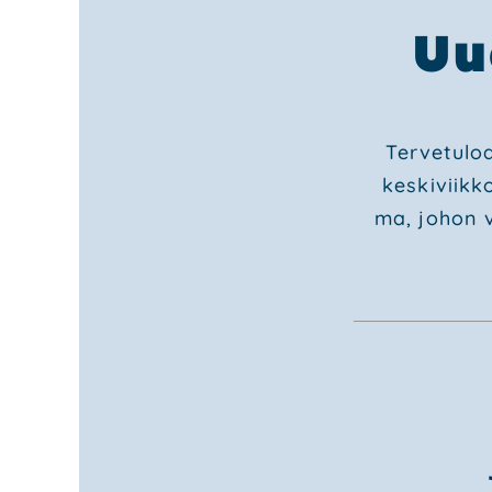
Uu
Ter­ve­tu­l
kes­ki­viik­k
ma, johon voi