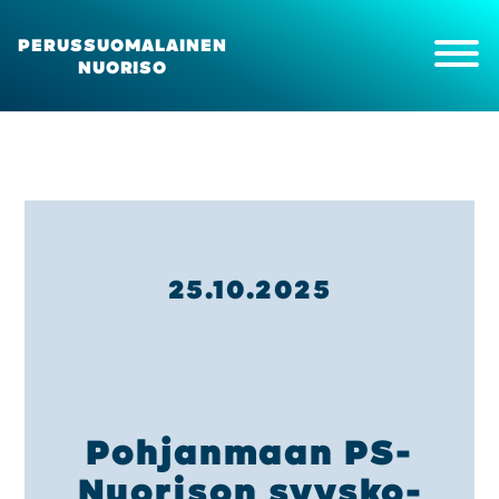
PERUSSUOMALAINEN
NUORISO
Etusi­vu
Ajan­koh­tais­ta
Kan­na­no­tot ja uuti­set
Tapah­tu­mat
25.10.2025
Meis­tä
Yhdis­tyk­sen kokous
Yhdis­tyk­sen sään­nöt
Pii­riyh­dis­tyk­set
Opis­ke­li­ja­toi­min­ta
Poh­jan­maan PS-
Pal­kit­se­mi­nen
Jäse­nek­si
Nuo­ri­son syys­ko­
About us