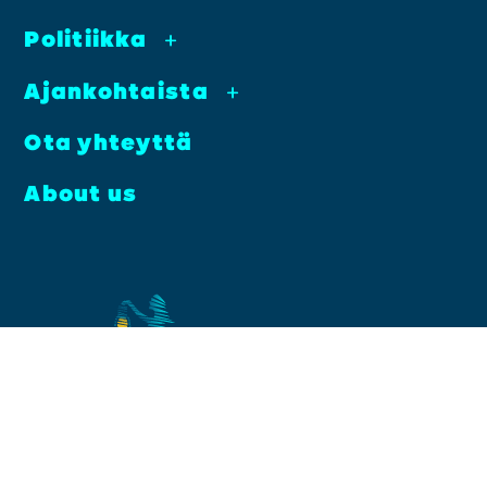
Poli­tiik­ka
+
Ajan­koh­tais­ta
+
Ota yhteyt­tä
About us