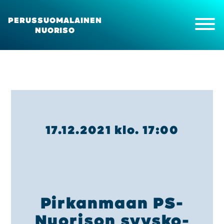
PERUSSUOMALAINEN
NUORISO
Etusi­vu
Ajan­koh­tais­ta
Kan­na­no­tot ja uuti­set
Tapah­tu­mat
17.12.2021 klo. 17:00
Meis­tä
Yhdis­tyk­sen kokous
Yhdis­tyk­sen sään­nöt
Pii­riyh­dis­tyk­set
Opis­ke­li­ja­toi­min­ta
Pir­kan­maan PS-
Pal­kit­se­mi­nen
Jäse­nek­si
Nuo­ri­son syys­ko­
About us