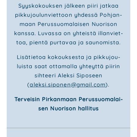
Syys­ko­kouk­sen jäl­keen pii­ri jat­kaa
pik­ku­jou­lun­viet­toon yhdes­sä Poh­jan­
maan Perus­suo­ma­lai­sen Nuo­ri­son
kans­sa. Luvas­sa on yhteis­tä illan­viet­
toa, pien­tä pur­ta­vaa ja sau­no­mis­ta.
Lisä­tie­toa kokouk­ses­ta ja pik­ku­jou­
luis­ta saat otta­mal­la yhteyt­tä pii­rin
sih­tee­ri Alek­si Sipo­seen
(
aleksi.siponen@gmail.com
).
Ter­vei­sin Pir­kan­maan Perus­suo­ma­lai­
sen Nuo­ri­son hal­li­tus