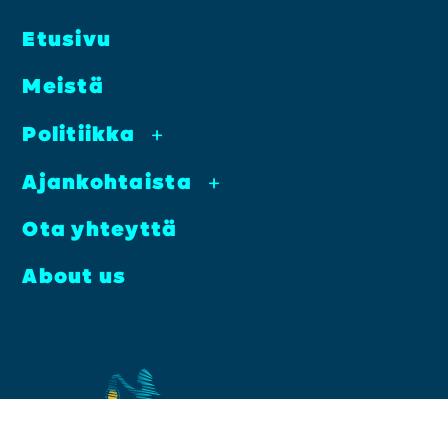
Etusi­vu
Meis­tä
Poli­tiik­ka
+
Ajan­koh­tais­ta
+
Ota yhteyt­tä
About us