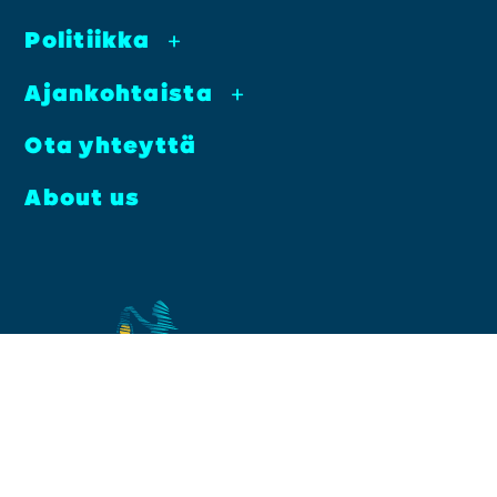
Poli­tiik­ka
+
Ajan­koh­tais­ta
+
Ota yhteyt­tä
About us