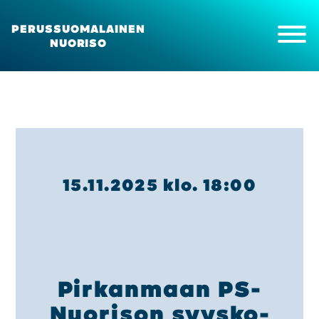
PERUSSUOMALAINEN
NUORISO
Etusi­vu
Ajan­koh­tais­ta
Kan­na­no­tot ja uuti­set
Tapah­tu­mat
15.11.2025 klo. 18:00
Meis­tä
Yhdis­tyk­sen kokous
Yhdis­tyk­sen sään­nöt
Pii­riyh­dis­tyk­set
Opis­ke­li­ja­toi­min­ta
Pir­kan­maan PS-
Pal­kit­se­mi­nen
Jäse­nek­si
Nuo­ri­son syys­ko­
About us