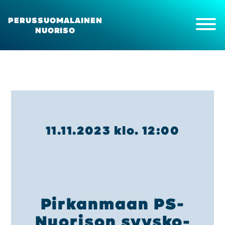
PERUSSUOMALAINEN
NUORISO
Etusi­vu
Ajan­koh­tais­ta
Kan­na­no­tot ja uuti­set
Tapah­tu­mat
11.11.2023 klo. 12:00
Meis­tä
Yhdis­tyk­sen kokous
Yhdis­tyk­sen sään­nöt
Pii­riyh­dis­tyk­set
Opis­ke­li­ja­toi­min­ta
Pir­kan­maan PS-
Pal­kit­se­mi­nen
Jäse­nek­si
Nuo­ri­son syys­ko­
About us