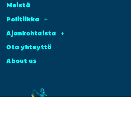
Meis­tä
Poli­tiik­ka
+
Ajan­koh­tais­ta
+
Ota yhteyt­tä
About us