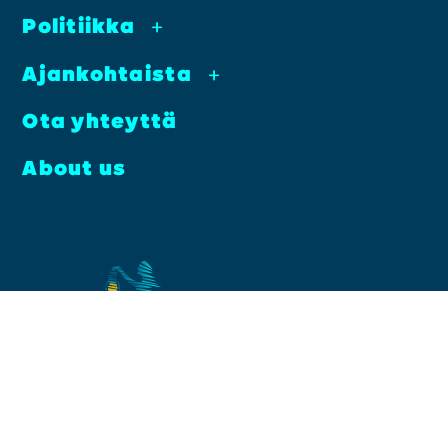
Poli­tiik­ka
+
Ajan­koh­tais­ta
+
Ota yhteyt­tä
About us