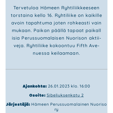
Ter­ve­tu­loa Hämeen Ryh­ti­liik­kee­seen
Poli­tiik­ka
tors­tai­na kel­lo 16. Ryh­ti­lii­ke on kai­kil­le
Ohjel­mat
avoin tapah­tu­ma joten roh­keas­ti vain
Poliit­ti­set saa­vu­tuk­set
Päät­tä­jät
mukaan. Pai­kan pääl­lä tapaat pai­kal­l
i­sia Perus­suo­ma­lai­sen Nuo­ri­son aktii­
Ota yhteyt­tä
ve­ja. Ryh­ti­lii­ke kokoon­tuu Fifth Ave­
Hal­li­tus
nues­sa kei­laa­maan.
Ehdo­tuk­set
Päi­vi­tä jäsen­tie­to­si
Mate­ri­aa­li­pank­ki
Ajankohta:
26.01.2023 klo. 16:00
Lii­ty mei­hin
Osoite:
Sibeliuksenkatu 2
Järjestäjä:
Hämeen Perussuomalainen Nuoriso
ry