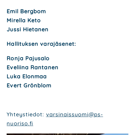
Emil Berg­bom
Mirel­la Keto
Jus­si Hie­ta­nen
Hal­li­tuk­sen vara­jä­se­net:
Ron­ja Pajusa­lo
Eve­lii­na Ran­ta­nen
Luka Elon­maa
Evert Grön­blom
Yhteys­tie­dot:
varsinaissuomi@ps-
nuoriso.fi