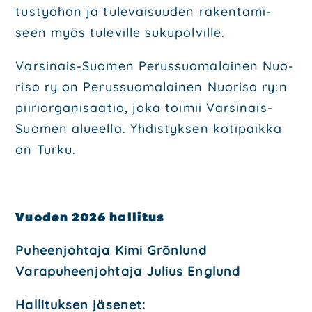
tus­työ­hön ja tule­vai­suu­den raken­ta­mi­
seen myös tule­vil­le suku­pol­vil­le.
Var­si­nais-Suo­men Perus­suo­ma­lai­nen Nuo­
ri­so ry on Perus­suo­ma­lai­nen Nuo­ri­so ry:n
pii­rior­ga­ni­saa­tio, joka toi­mii Var­si­nais-
Suo­men alu­eel­la. Yhdis­tyk­sen koti­paik­ka
on Tur­ku.
Vuo­den 2026 hal­li­tus
Puheen­joh­ta­ja Kimi Grön­lund
Vara­pu­heen­joh­ta­ja
Julius Englund
Hal­li­tuk­sen jäse­net: