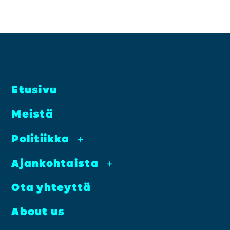
Etusi­vu
Meis­tä
Poli­tiik­ka
+
Ajan­koh­tais­ta
+
Ota yhteyt­tä
About us