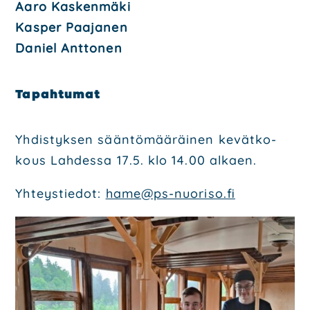
Aaro Kas­ken­mä­ki
Kas­per Paa­ja­nen
Daniel Ant­to­nen
Tapah­tu­mat
Yhdis­tyk­sen sään­tö­mää­räi­nen kevät­ko­
kous Lah­des­sa 17.5. klo 14.00 alkaen.
Yhteys­tie­dot:
hame@ps-nuoriso.fi