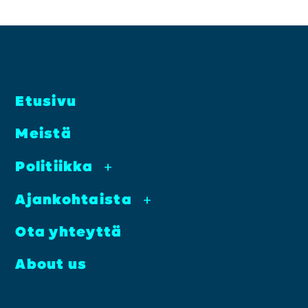
Etusi­vu
Meis­tä
Poli­tiik­ka
+
Ajan­koh­tais­ta
+
Ota yhteyt­tä
About us