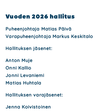
Vuo­den 2026 hal­li­tus
Puheen­joh­ta­ja Matias Päi­vä
Vara­pu­heen­joh­ta­ja Mar­kus Kes­ki­ta­lo
Hal­li­tuk­sen jäse­net:
Anton Muje
Onni Kal­lio
Jon­ni Leva­nie­mi
Matias Huh­ta­la
Hal­li­tuk­sen vara­jä­se­net:
Jen­na Koi­vis­toi­nen