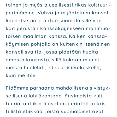
toi­nen ja myös alu­eel­li­ses­ti rikas kult­tuu­ri­
pe­ri­mäm­me. Vah­va ja myön­tei­nen kan­sal­
li­nen itse­tun­to antaa suo­ma­lai­sil­le van­
kan perus­tan kans­sa­käy­mi­seen moni­muo­
toi­sen maa­il­man kans­sa. Kai­ken kans­sa­
käy­mi­sen poh­jal­la on kui­ten­kin itse­näi­nen
kan­sal­lis­val­tio, jos­sa pide­tään huol­ta
omas­ta kan­sas­ta, sil­lä kukaan muu ei
meis­tä huo­leh­di, edes krii­sien kes­kel­lä,
kuin me itse.
Pidäm­me par­haa­na mah­dol­li­se­na sivis­tyk­
sel­li­se­nä läh­tö­koh­ta­na län­si­mais­ta kult­
tuu­ria, antii­kin filo­so­fian perin­töä ja kris­
til­lis­tä etiik­kaa, jois­ta suo­ma­lai­set ovat