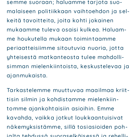
sem­me suo­raan; haluam­me tar­jo­ta suo­
ma­lai­seen poli­tiik­kaan vaih­toeh­don ja sel­
kei­tä tavoit­tei­ta, joi­ta koh­ti jokai­nen
mukaam­me tule­va osai­si kul­kea. Haluam­
me hou­ku­tel­la mukaan toi­min­taam­me
peri­aat­tei­siim­me sitou­tu­via nuo­ria, jot­ta
yhtei­ses­tä mat­kan­teos­ta tulee mah­dol­li­
sim­man mie­len­kiin­tois­ta, kes­kus­te­le­vaa ja
ajan­mu­kais­ta.
Tar­kas­te­lem­me muut­tu­vaa maa­il­maa kriit­
ti­sin sil­min ja koh­dis­tam­me mie­len­kiin­
tom­me ajan­koh­tai­siin asioi­hin. Emme
kavah­da, vaik­ka jot­kut louk­kaan­tui­si­vat
näke­myk­sis­täm­me, sil­lä tosi­asioi­den poh­
jal­ta teh­dys­sä suo­ra­sel­käi­ses­sä ja rehel­li­