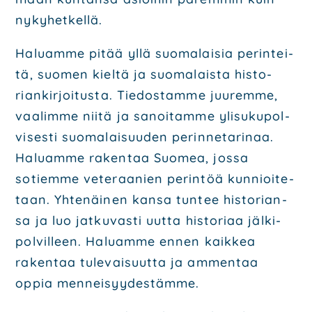
nyky­het­kel­lä.
Haluam­me pitää yllä suo­ma­lai­sia perin­tei­
tä, suo­men kiel­tä ja suo­ma­lais­ta his­to­
rian­kir­joi­tus­ta. Tie­dos­tam­me juu­rem­me,
vaa­lim­me nii­tä ja sanoi­tam­me yli­su­ku­pol­
vi­ses­ti suo­ma­lai­suu­den perin­ne­ta­ri­naa.
Haluam­me raken­taa Suo­mea, jos­sa
sotiem­me vete­raa­nien perin­töä kun­nioi­te­
taan. Yhte­näi­nen kan­sa tun­tee his­to­rian­
sa ja luo jat­ku­vas­ti uut­ta his­to­ri­aa jäl­ki­
pol­vil­leen. Haluam­me ennen kaik­kea
raken­taa tule­vai­suut­ta ja ammen­taa
oppia men­nei­syy­des­täm­me.