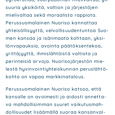
suu­ria yksi­köi­tä, val­tion ja jär­jes­tö­jen
mie­li­val­taa sekä moraa­lis­ta rap­pio­ta.
Perus­suo­ma­lai­nen Nuo­ri­so kan­nat­taa
yhtei­söl­li­syyt­tä, vel­vol­li­suu­den­tun­toa Suo­
men kan­saa ja isän­maa­ta koh­taan, yksi­
lön­va­pauk­sia, avoin­ta pää­tök­sen­te­koa,
yrit­tä­jyyt­tä, ihmis­läh­töis­tä val­tio­ta ja
perin­tei­siä arvo­ja. Nuo­ri­so­jär­jes­tön mie­
les­tä hyvin­voin­tiyh­teis­kun­nan perus­läh­tö­
koh­ta on vapaa mark­ki­na­ta­lous.
Perus­suo­ma­lai­nen Nuo­ri­so kat­soo, että
kan­sal­le on avoi­mes­ti ja aidos­ti annet­ta­
va mah­dol­li­sim­man suu­ret vai­ku­tus­mah­
dol­li­suu­det lisää­mäl­lä suo­raa kan­san­val­