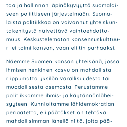
taa ja hal­lin­non läpi­nä­ky­vyyt­tä suo­ma­lai­
seen poliit­ti­seen jär­jes­tel­mään. Suo­ma­
lais­ta poli­tiik­kaa on vai­van­nut yhteis­kun­
ta­ke­hi­tys­tä näi­vet­tä­vä vaih­toeh­dot­to­
muus. Kes­kus­te­le­ma­ton kon­sen­sus­kult­tuu­
ri ei toi­mi kan­san, vaan elii­tin par­haak­si.
Näem­me Suo­men kan­san yhtei­sö­nä, jos­sa
ihmi­sen hen­ki­nen kas­vu on mah­dol­lis­ta
riip­pu­mat­ta yksi­lön varal­li­suu­des­ta tai
muo­dol­li­ses­ta ase­mas­ta. Perus­tam­me
poli­tiik­kam­me ihmis- ja käy­tän­nön­lä­hei­
syy­teen. Kun­nioi­tam­me lähi­de­mo­kra­tian
peri­aa­tet­ta, eli pää­tök­set on teh­tä­vä
mah­dol­li­sim­man lähel­lä nii­tä, joi­ta pää­