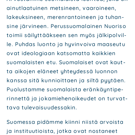
ainut­laa­tui­nen met­si­neen, vaa­roi­neen,
lakeuk­si­neen, meren­ran­toi­neen ja tuhan­
si­ne jär­vi­neen. Perus­suo­ma­lai­nen Nuo­ri­so
toi­mii säi­lyt­tääk­seen sen myös jäl­ki­pol­vil­
le. Puh­das luon­to ja hyvin­voi­va maa­seu­tu
ovat ideo­lo­gi­aan kat­so­mat­ta kaik­kien
suo­ma­lais­ten etu. Suo­ma­lai­set ovat kaut­
ta aiko­jen elä­neet yhtey­des­sä luon­non
kans­sa sitä kun­nioit­taen ja sil­tä pyy­täen.
Puo­lus­tam­me suo­ma­lais­ta erän­käyn­ti­pe­
rin­net­tä ja joka­mie­he­noi­keu­det on tur­vat­
ta­va tule­vai­suu­des­sa­kin.
Suo­mes­sa pidäm­me kiin­ni niis­tä arvois­ta
ja ins­ti­tuu­tiois­ta, jot­ka ovat nos­ta­neet