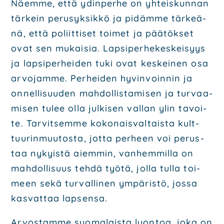
Näem­me, että ydin­per­he on yhteis­kun­nan
tär­kein perus­yk­sik­kö ja pidäm­me tär­keä­
nä, että poliit­ti­set toi­met ja pää­tök­set
ovat sen mukai­sia. Lap­si­per­he­kes­kei­syys
ja lap­si­per­hei­den tuki ovat kes­kei­nen osa
arvo­jam­me. Per­hei­den hyvin­voin­nin ja
onnel­li­suu­den mah­dol­lis­ta­mi­sen ja tur­vaa­
mi­sen tulee olla jul­ki­sen val­lan ylin tavoi­
te. Tar­vit­sem­me koko­nais­val­tais­ta kult­
tuu­rin­muu­tos­ta, jot­ta per­heen voi perus­
taa nykyis­tä aiem­min, van­hem­mil­la on
mah­dol­li­suus teh­dä työ­tä, jol­la tul­la toi­
meen sekä tur­val­li­nen ympä­ris­tö, jos­sa
kas­vat­taa lap­sen­sa.
Arvos­tam­me suo­ma­lais­ta luon­toa, joka on