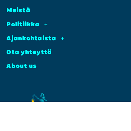
Meis­tä
Poli­tiik­ka
+
Ajan­koh­tais­ta
+
Ota yhteyt­tä
About us