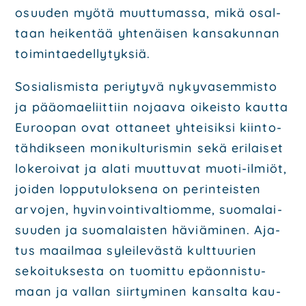
osuu­den myö­tä muut­tu­mas­sa, mikä osal­
taan hei­ken­tää yhte­näi­sen kan­sa­kun­nan
toi­min­tae­del­ly­tyk­siä.
Sosia­lis­mis­ta periy­ty­vä nyky­va­sem­mis­to
ja pää­omae­liit­tiin nojaa­va oikeis­to kaut­ta
Euroo­pan ovat otta­neet yhtei­sik­si kiin­to­
täh­dik­seen moni­kul­tu­ris­min sekä eri­lai­set
loke­roi­vat ja ala­ti muut­tu­vat muo­ti-ilmiöt,
joi­den lop­pu­tu­lok­se­na on perin­teis­ten
arvo­jen, hyvin­voin­ti­val­tiom­me, suo­ma­lai­
suu­den ja suo­ma­lais­ten häviä­mi­nen. Aja­
tus maa­il­maa sylei­le­väs­tä kult­tuu­rien
sekoi­tuk­ses­ta on tuo­mit­tu epä­on­nis­tu­
maan ja val­lan siir­ty­mi­nen kan­sal­ta kau­