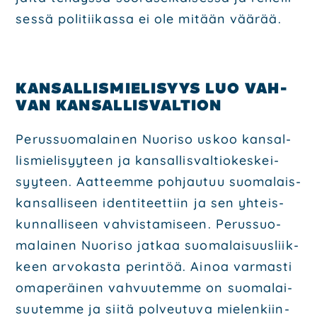
ses­sä poli­tii­kas­sa ei ole mitään vää­rää.
KAN­SAL­LIS­MIE­LI­SYYS LUO VAH­
VAN KAN­SAL­LIS­VAL­TION
Perus­suo­ma­lai­nen Nuo­ri­so uskoo kan­sal­
lis­mie­li­syy­teen ja kan­sal­lis­val­tio­kes­kei­
syy­teen. Aat­teem­me poh­jau­tuu suo­ma­lais­
kan­sal­li­seen iden­ti­teet­tiin ja sen yhteis­
kun­nal­li­seen vah­vis­ta­mi­seen. Perus­suo­
ma­lai­nen Nuo­ri­so jat­kaa suo­ma­lai­suus­liik­
keen arvo­kas­ta perin­töä. Ainoa var­mas­ti
oma­pe­räi­nen vah­vuu­tem­me on suo­ma­lai­
suu­tem­me ja sii­tä pol­veu­tu­va mie­len­kiin­