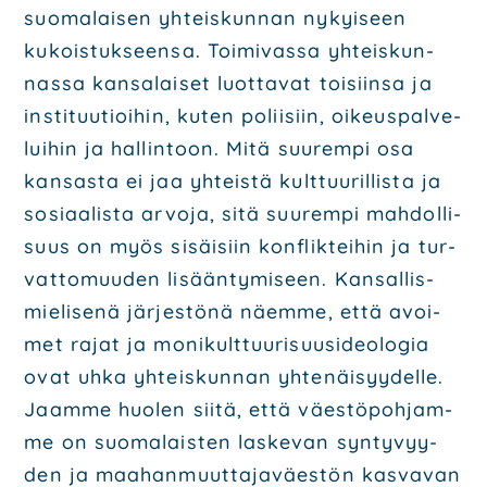
suo­ma­lai­sen yhteis­kun­nan nykyi­seen
kukois­tuk­seen­sa. Toi­mi­vas­sa yhteis­kun­
nas­sa kan­sa­lai­set luot­ta­vat toi­siin­sa ja
ins­ti­tuu­tioi­hin, kuten polii­siin, oikeus­pal­ve­
lui­hin ja hal­lin­toon. Mitä suu­rem­pi osa
kan­sas­ta ei jaa yhteis­tä kult­tuu­ril­lis­ta ja
sosi­aa­lis­ta arvo­ja, sitä suu­rem­pi mah­dol­li­
suus on myös sisäi­siin konflik­tei­hin ja tur­
vat­to­muu­den lisään­ty­mi­seen. Kan­sal­lis­
mie­li­se­nä jär­jes­tö­nä näem­me, että avoi­
met rajat ja moni­kult­tuu­ri­suusi­deo­lo­gia
ovat uhka yhteis­kun­nan yhte­näi­syy­del­le.
Jaam­me huo­len sii­tä, että väes­tö­poh­jam­
me on suo­ma­lais­ten las­ke­van syn­ty­vyy­
den ja maa­han­muut­ta­ja­väes­tön kas­va­van