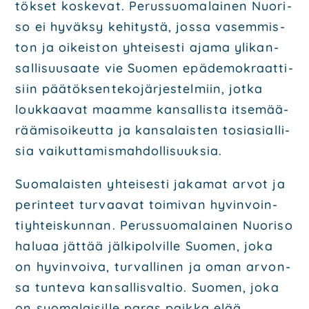
tök­set kos­ke­vat. Perus­suo­ma­lai­nen Nuo­ri­
so ei hyväk­sy kehi­tys­tä, jos­sa vasem­mis­
ton ja oikeis­ton yhtei­ses­ti aja­ma yli­kan­
sal­li­suusaa­te vie Suo­men epä­de­mo­kraat­ti­
siin pää­tök­sen­te­ko­jär­jes­tel­miin, jot­ka
louk­kaa­vat maam­me kan­sal­lis­ta itse­mää­
rää­mi­soi­keut­ta ja kan­sa­lais­ten tosia­sial­li­
sia vai­kut­ta­mis­mah­dol­li­suuk­sia.
Suo­ma­lais­ten yhtei­ses­ti jaka­mat arvot ja
perin­teet tur­vaa­vat toi­mi­van hyvin­voin­
tiyh­teis­kun­nan. Perus­suo­ma­lai­nen Nuo­ri­so
halu­aa jät­tää jäl­ki­pol­vil­le Suo­men, joka
on hyvin­voi­va, tur­val­li­nen ja oman arvon­
sa tun­te­va kan­sal­lis­val­tio. Suo­men, joka
on suo­ma­lai­sil­le paras paik­ka elää.