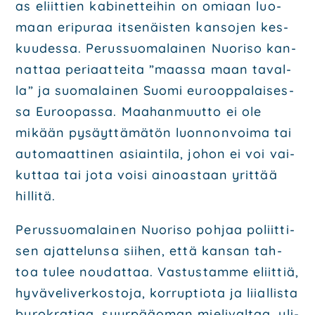
as eliit­tien kabi­net­tei­hin on omi­aan luo­
maan eri­pu­raa itse­näis­ten kan­so­jen kes­
kuu­des­sa. Perus­suo­ma­lai­nen Nuo­ri­so kan­
nat­taa peri­aat­tei­ta ”maas­sa maan taval­
la” ja suo­ma­lai­nen Suo­mi euroop­pa­lai­ses­
sa Euroo­pas­sa. Maa­han­muut­to ei ole
mikään pysäyt­tä­mä­tön luon­non­voi­ma tai
auto­maat­ti­nen asiain­ti­la, johon ei voi vai­
kut­taa tai jota voi­si ainoas­taan yrit­tää
hil­li­tä.
Perus­suo­ma­lai­nen Nuo­ri­so poh­jaa poliit­ti­
sen ajat­te­lun­sa sii­hen, että kan­san tah­
toa tulee nou­dat­taa. Vas­tus­tam­me eliit­tiä,
hyvä­ve­li­ver­kos­to­ja, kor­rup­tio­ta ja lii­al­lis­ta
byro­kra­ti­aa, suur­pää­oman mie­li­val­taa, yli­