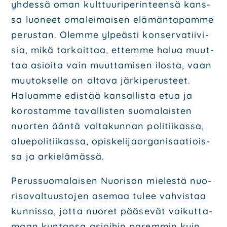
yhdes­sä oman kult­tuu­ri­pe­rin­teen­sä kans­
sa luo­neet oma­lei­mai­sen elä­män­ta­pam­me
perus­tan. Olem­me ylpeäs­ti kon­ser­va­tii­vi­
sia, mikä tar­koit­taa, ettem­me halua muut­
taa asioi­ta vain muut­ta­mi­sen ilos­ta, vaan
muu­tok­sel­le on olta­va jär­ki­pe­rus­teet.
Haluam­me edis­tää kan­sal­lis­ta etua ja
koros­tam­me taval­lis­ten suo­ma­lais­ten
nuor­ten ään­tä val­ta­kun­nan poli­tii­kas­sa,
alue­po­li­tii­kas­sa, opis­ke­li­jaor­ga­ni­saa­tiois­
sa ja arkie­lä­mäs­sä.
Perus­suo­ma­lai­sen Nuo­ri­son mie­les­tä nuo­
ri­so­val­tuus­to­jen ase­maa tulee vah­vis­taa
kun­nis­sa, jot­ta nuo­ret pää­se­vät vai­kut­ta­
maan kun­tan­sa asioi­hin parem­min kuin