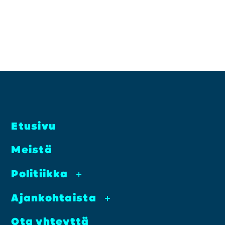
Etusi­vu
Meis­tä
Poli­tiik­ka
+
Ajan­koh­tais­ta
+
Ota yhteyt­tä