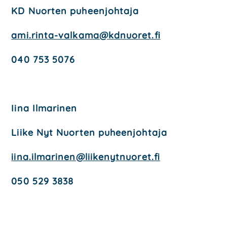
KD Nuor­ten puheen­joh­ta­ja
ami.rinta-valkama@kdnuoret.fi
040 753 5076
Iina Ilma­ri­nen
Lii­ke Nyt Nuor­ten puheen­joh­ta­ja
iina.ilmarinen@liikenytnuoret.fi
050 529 3838