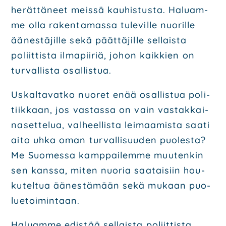
herät­tä­neet meis­sä kau­his­tus­ta. Haluam­
me olla raken­ta­mas­sa tule­vil­le nuo­ril­le
äänes­tä­jil­le sekä päät­tä­jil­le sel­lais­ta
poliit­tis­ta ilma­pii­riä, johon kaik­kien on
tur­val­lis­ta osal­lis­tua.
Uskal­ta­vat­ko nuo­ret enää osal­lis­tua poli­
tiik­kaan, jos vas­tas­sa on vain vas­tak­kai­
na­set­te­lua, val­heel­lis­ta lei­maa­mis­ta saa­ti
aito uhka oman tur­val­li­suu­den puo­les­ta?
Me Suo­mes­sa kamp­pai­lem­me muu­ten­kin
sen kans­sa, miten nuo­ria saa­tai­siin hou­
ku­tel­tua äänes­tä­mään sekä mukaan puo­
lue­toi­min­taan.
Haluam­me edis­tää sel­lais­ta poliit­tis­ta