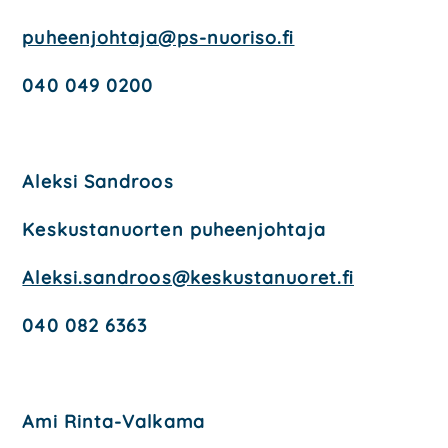
puheenjohtaja@ps-nuoriso.fi
040 049 0200
Alek­si Sandroos
Kes­kus­ta­nuor­ten puheen­joh­ta­ja
Aleksi.sandroos@keskustanuoret.fi
040 082 6363
Ami Rin­ta-Val­ka­ma