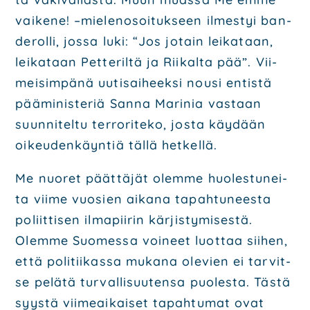
vai­ke­ne! –mie­le­no­soi­tuk­seen ilmes­tyi ban­
de­rol­li, jos­sa luki: “Jos jotain lei­ka­taan,
lei­ka­taan Pet­te­ril­tä ja Rii­kal­ta pää”. Vii­
mei­sim­pä­nä uuti­sai­heek­si nousi entis­tä
pää­mi­nis­te­riä San­na Mari­nia vas­taan
suun­ni­tel­tu ter­ro­ri­te­ko, jos­ta käy­dään
oikeu­den­käyn­tiä täl­lä het­kel­lä.
Me nuo­ret päät­tä­jät olem­me huo­les­tu­nei­
ta vii­me vuo­sien aika­na tapah­tu­nees­ta
poliit­ti­sen ilma­pii­rin kär­jis­ty­mi­ses­tä.
Olem­me Suo­mes­sa voi­neet luot­taa sii­hen,
että poli­tii­kas­sa muka­na ole­vien ei tar­vit­
se pelä­tä tur­val­li­suu­ten­sa puo­les­ta. Täs­tä
syys­tä vii­me­ai­kai­set tapah­tu­mat ovat