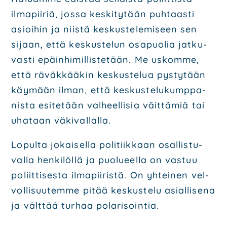
ilma­pii­riä, jos­sa kes­ki­ty­tään puh­taas­ti
asioi­hin ja niis­tä kes­kus­te­le­mi­seen sen
sijaan, että kes­kus­te­lun osa­puo­lia jat­ku­
vas­ti epäin­hi­mil­lis­te­tään. Me uskom­me,
että räväk­kää­kin kes­kus­te­lua pys­ty­tään
käy­mään ilman, että kes­kus­te­lu­kump­pa­
nis­ta esi­te­tään val­heel­li­sia väit­tä­miä tai
uha­taan väki­val­lal­la.
Lopul­ta jokai­sel­la poli­tiik­kaan osal­lis­tu­
val­la hen­ki­löl­lä ja puo­lu­eel­la on vas­tuu
poliit­ti­ses­ta ilma­pii­ris­tä. On yhtei­nen vel­
vol­li­suu­tem­me pitää kes­kus­te­lu asial­li­se­na
ja vält­tää tur­haa pola­ri­soin­tia.