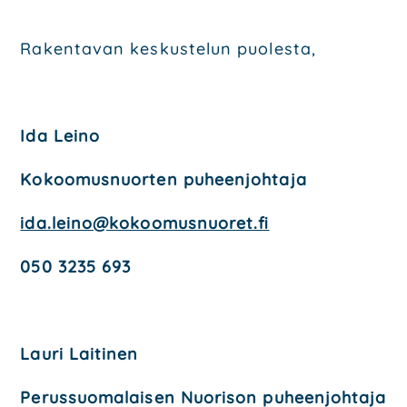
Raken­ta­van kes­kus­te­lun puo­les­ta,
Ida Lei­no
Kokoo­mus­nuor­ten puheen­joh­ta­ja
ida.leino@kokoomusnuoret.fi
050 3235 693
Lau­ri Lai­ti­nen
Perus­suo­ma­lai­sen Nuo­ri­son puheen­joh­ta­ja