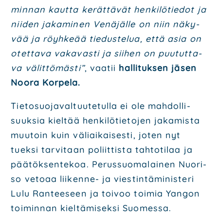
min­nan kaut­ta kerät­tä­vät hen­ki­lö­tie­dot ja
nii­den jaka­mi­nen Venä­jäl­le on niin näky­
vää ja röyh­ke­ää tie­dus­te­lua, että asia on
otet­ta­va vaka­vas­ti ja sii­hen on puu­tut­ta­
va välit­tö­mäs­ti”
, vaa­tii
hal­li­tuk­sen jäsen
Noo­ra Kor­pe­la.
Tie­to­suo­ja­val­tuu­te­tul­la ei ole mah­dol­li­
suuk­sia kiel­tää hen­ki­lö­tie­to­jen jaka­mis­ta
muu­toin kuin väliai­kai­ses­ti, joten nyt
tuek­si tar­vi­taan poliit­tis­ta tah­to­ti­laa ja
pää­tök­sen­te­koa. Perus­suo­ma­lai­nen Nuo­ri­
so veto­aa lii­ken­ne- ja vies­tin­tä­mi­nis­te­ri
Lulu Ran­tee­seen ja toi­voo toi­mia Yan­gon
toi­min­nan kiel­tä­mi­sek­si Suo­mes­sa.