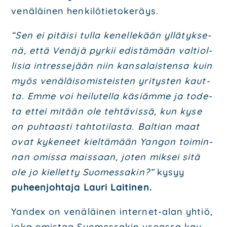
venä­läi­nen hen­ki­lö­tie­to­ke­räys.
“Sen ei pitäi­si tul­la kenel­le­kään yllä­tyk­se­
nä, että Venä­jä pyr­kii edis­tä­mään val­tiol­
li­sia int­res­se­jään niin kan­sa­lais­ten­sa kuin
myös venä­läi­so­mis­teis­ten yri­tys­ten kaut­
ta. Emme voi hei­lu­tel­la käsiäm­me ja tode­
ta ettei mitään ole teh­tä­vis­sä, kun kyse
on puh­taas­ti tah­to­ti­las­ta. Bal­tian maat
ovat kyke­neet kiel­tä­mään Yan­gon toi­min­
nan omis­sa mais­saan, joten mik­sei sitä
ole jo kiel­let­ty Suo­mes­sa­kin?”
kysyy
puheen­joh­ta­ja Lau­ri Lai­ti­nen.
Yan­dex on venä­läi­nen inter­net-alan yhtiö,
joka omis­taa Suo­mes­sa­kin useas­sa kau­