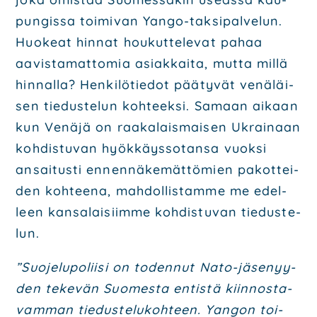
pun­gis­sa toi­mi­van Yan­go-tak­si­pal­ve­lun.
Huo­keat hin­nat hou­kut­te­le­vat pahaa
aavis­ta­mat­to­mia asiak­kai­ta, mut­ta mil­lä
hin­nal­la? Hen­ki­lö­tie­dot pää­ty­vät venä­läi­
sen tie­dus­te­lun koh­teek­si. Samaan aikaan
kun Venä­jä on raa­ka­lais­mai­sen Ukrai­naan
koh­dis­tu­van hyök­käys­so­tan­sa vuok­si
ansai­tus­ti ennen­nä­ke­mät­tö­mien pakot­tei­
den koh­tee­na, mah­dol­lis­tam­me me edel­
leen kan­sa­lai­siim­me koh­dis­tu­van tie­dus­te­
lun.
”Suo­je­lu­po­lii­si on toden­nut Nato-jäse­nyy­
den teke­vän Suo­mes­ta entis­tä kiin­nos­ta­
vam­man tie­dus­te­lu­koh­teen. Yan­gon toi­