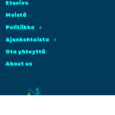
Etusi­vu
Meis­tä
Poli­tiik­ka
+
Ajan­koh­tais­ta
+
Ota yhteyt­tä
About us