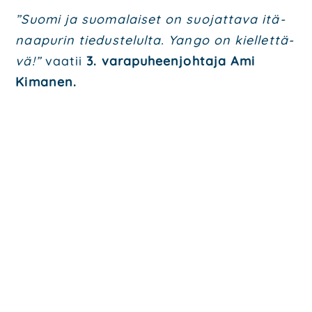
”Suo­mi ja suo­ma­lai­set on suo­jat­ta­va itä­
naa­pu­rin tie­dus­te­lul­ta. Yan­go on kiel­let­tä­
vä!”
vaa­tii
3. vara­pu­heen­joh­ta­ja Ami
Kima­nen.