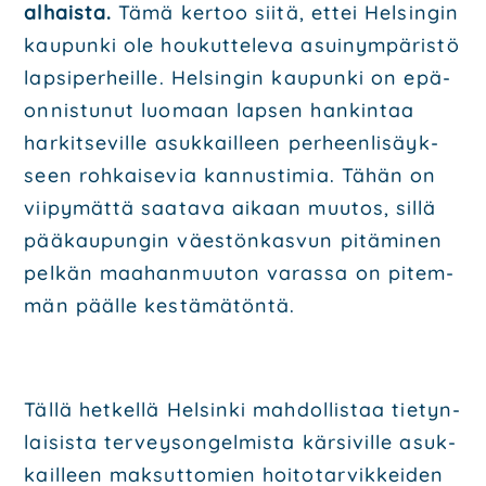
alhais­ta.
Tämä ker­too sii­tä, ettei Hel­sin­gin
kau­pun­ki ole hou­kut­te­le­va asui­nym­pä­ris­tö
lap­si­per­heil­le. Hel­sin­gin kau­pun­ki on epä­
on­nis­tu­nut luo­maan lap­sen han­kin­taa
har­kit­se­vil­le asuk­kail­leen per­heen­li­säyk­
seen roh­kai­se­via kan­nus­ti­mia. Tähän on
vii­py­mät­tä saa­ta­va aikaan muu­tos, sil­lä
pää­kau­pun­gin väes­tön­kas­vun pitä­mi­nen
pel­kän maa­han­muu­ton varas­sa on pitem­
män pääl­le kes­tä­mä­tön­tä.
Täl­lä het­kel­lä Hel­sin­ki mah­dol­lis­taa tie­tyn­
lai­sis­ta ter­vey­son­gel­mis­ta kär­si­vil­le asuk­
kail­leen mak­sut­to­mien hoi­to­tar­vik­kei­den