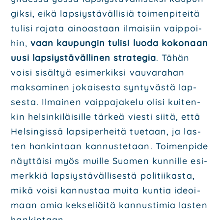
gik­si, eikä lap­siys­tä­väl­li­siä toi­men­pi­tei­tä
tuli­si raja­ta ainoas­taan ilmai­siin vaip­poi­
hin,
vaan kau­pun­gin tuli­si luo­da koko­naan
uusi lap­siys­tä­väl­li­nen stra­te­gia
. Tähän
voi­si sisäl­tyä esi­mer­kik­si vau­va­ra­han
mak­sa­mi­nen jokai­ses­ta syn­ty­väs­tä lap­
ses­ta. Ilmai­nen vaip­pa­ja­ke­lu oli­si kui­ten­
kin hel­sin­ki­läi­sil­le tär­keä vies­ti sii­tä, että
Hel­sin­gis­sä lap­si­per­hei­tä tue­taan, ja las­
ten han­kin­taan kan­nus­te­taan. Toi­men­pi­de
näyt­täi­si myös muil­le Suo­men kun­nil­le esi­
merk­kiä lap­siys­tä­väl­li­ses­tä poli­tii­kas­ta,
mikä voi­si kan­nus­taa mui­ta kun­tia ideoi­
maan omia kek­se­liäi­tä kan­nus­ti­mia las­ten
han­kin­taan.