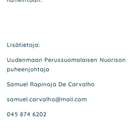
Lisä­tie­to­ja:
Uuden­maan Perus­suo­ma­lai­sen Nuo­ri­son
puheen­joh­ta­ja
Samuel Rapi­no­ja De Car­val­ho
samuel.carvalho@mail.com
045 874 6202