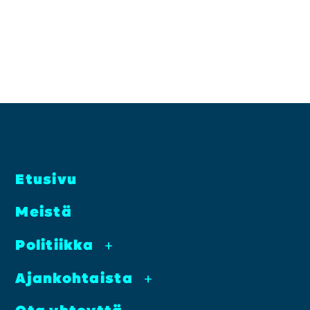
Etusi­vu
Meis­tä
Poli­tiik­ka
+
Ajan­koh­tais­ta
+