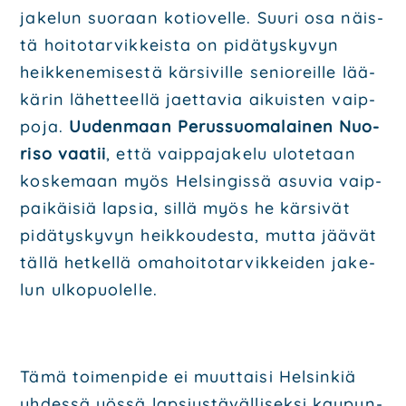
jake­lun suo­raan kotio­vel­le. Suu­ri osa näis­
tä hoi­to­tar­vik­keis­ta on pidä­tys­ky­vyn
heik­ke­ne­mi­ses­tä kär­si­vil­le senio­reil­le lää­
kä­rin lähet­teel­lä jaet­ta­via aikuis­ten vaip­
po­ja.
Uuden­maan Perus­suo­ma­lai­nen Nuo­
ri­so vaa­tii
, että vaip­pa­ja­ke­lu ulo­te­taan
kos­ke­maan myös Hel­sin­gis­sä asu­via vaip­
pai­käi­siä lap­sia, sil­lä myös he kär­si­vät
pidä­tys­ky­vyn heik­kou­des­ta, mut­ta jää­vät
täl­lä het­kel­lä oma­hoi­to­tar­vik­kei­den jake­
lun ulko­puo­lel­le.
Tämä toi­men­pi­de ei muut­tai­si Hel­sin­kiä
yhdes­sä yös­sä lap­siys­tä­väl­li­sek­si kau­pun­