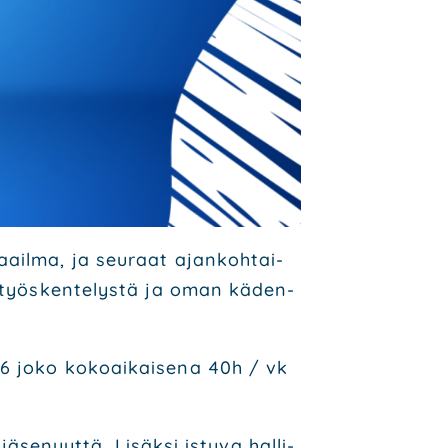
a­il­ma, ja seu­raat ajan­koh­tai­
tä työs­ken­te­lys­tä ja oman käden­
2026 joko kokoai­kai­se­na 40h / vk
 jäse­nyyt­tä. Lisäk­si istu­va hal­li­