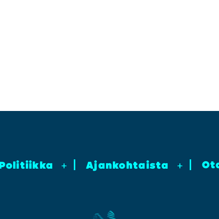
Ot
Poli­tiik­ka
+
Ajan­koh­tais­ta
+