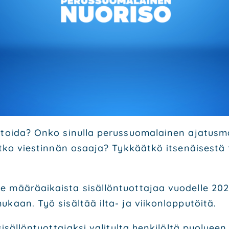
toi­da? Onko sinul­la perus­suo­ma­lai­nen aja­tus­ma
et­ko vies­tin­nän osaa­ja? Tyk­käät­kö itse­näi­ses­
e mää­rä­ai­kais­ta sisäl­lön­tuot­ta­jaa vuo­del­le 
kaan. Työ sisäl­tää ilta- ja vii­kon­lop­pu­töi­tä.
isäl­lön­tuot­ta­jak­si vali­tul­ta hen­ki­löl­tä puo­lu­een