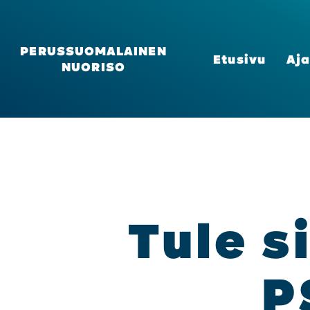
PERUSSUOMALAINEN
Etusi­vu
Aja
NUORISO
Tule si
PS