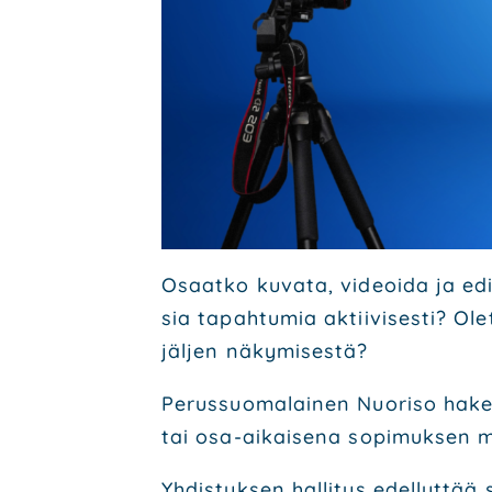
Osaat­ko kuva­ta, videoi­da ja edi­
sia tapah­tu­mia aktii­vi­ses­ti? Ol
jäl­jen näky­mi­ses­tä?
Perus­suo­ma­lai­nen Nuo­ri­so hake
tai osa-aikai­se­na sopi­muk­sen mu
Yhdis­tyk­sen hal­li­tus edel­lyt­tää s