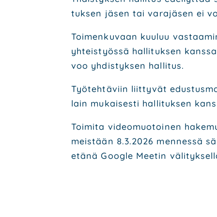
tuk­sen jäsen tai vara­jä­sen ei v
Toi­men­ku­vaan kuu­luu vas­taa­mi­n
yhteis­työs­sä hal­li­tuk­sen kans­sa
voo yhdis­tyk­sen hal­li­tus.
Työ­teh­tä­viin liit­ty­vät edus­tus
lain mukai­ses­ti hal­li­tuk­sen kan
Toi­mi­ta video­muo­toi­nen hake­mus
meis­tään 8.3.2026 men­nes­sä säh­
etä­nä Google Mee­tin väli­tyk­sel­l