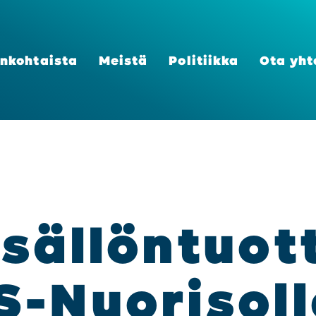
n­koh­tais­ta
Meis­tä
Poli­tiik­ka
Ota yht
säl­lön­tuot­t
-Nuo­ri­sol­