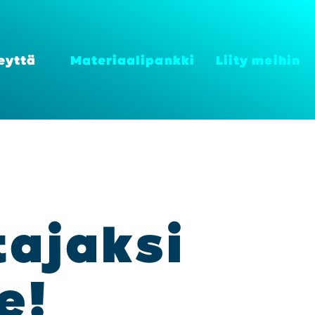
eyt­tä
Mate­ri­aa­li­pank­ki
Lii­ty mei­hin
a­jak­si
le!