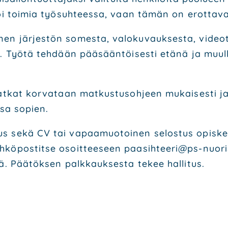
oi toi­mia työ­suh­tees­sa, vaan tämän on erot­ta­v
en jär­jes­tön somes­ta, valo­ku­vauk­ses­ta, video­t
. Työ­tä teh­dään pää­sään­töi­ses­ti etä­nä ja muul­lo
­mat­kat kor­va­taan mat­kus­tus­oh­jeen mukai­ses­ti j
s­sa sopien.
 sekä CV tai vapaa­muo­toi­nen selos­tus opis­ke­lu- j
kö­pos­tit­se osoit­tee­seen paasihteeri@ps-nuoriso
ä. Pää­tök­sen palk­kauk­ses­ta tekee hal­li­tus.