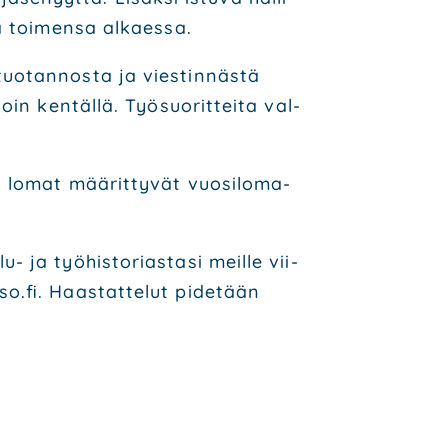
a toi­men­sa alkaes­sa.
uo­tan­nos­ta ja vies­tin­näs­tä
in ken­täl­lä. Työ­suo­rit­tei­ta val­
a lomat mää­rit­ty­vät vuo­si­lo­ma­
a työ­his­to­rias­ta­si meil­le vii­
.fi. Haas­tat­te­lut pide­tään