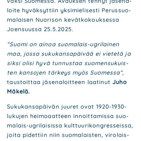
väk­si Suo­mes­sa. Avauk­sen teh­nyt jäse­na­
loi­te hyväk­syt­tiin yksi­mie­li­ses­ti Perus­suo­
ma­lai­sen Nuo­ri­son kevät­ko­kouk­ses­sa
Joen­suus­sa 25.5.2025.
“Suo­mi on ainoa suo­ma­lais-ugri­lai­nen
maa, jos­sa suku­kan­sa­päi­vää ei vie­te­tä ja
sik­si oli­si hyvä tun­nus­taa suo­men­su­kuis­
ten kan­so­jen tär­keys myös Suo­mes­sa”,
taus­toit­taa jäse­na­loit­teen laa­ti­nut
Juho
Mäke­lä.
Suku­kan­sa­päi­vän juu­ret ovat 1920-1930-
luku­jen hei­mo­aat­teen innoit­ta­mis­sa suo­
ma­lais-ugri­lai­sis­sa kult­tuu­ri­kongres­seis­sa,
joi­ta pidet­tiin niin suo­ma­lais­ten, viro­lais­