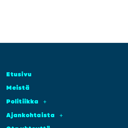
Etusi­vu
Meis­tä
Poli­tiik­ka
+
Ajan­koh­tais­ta
+