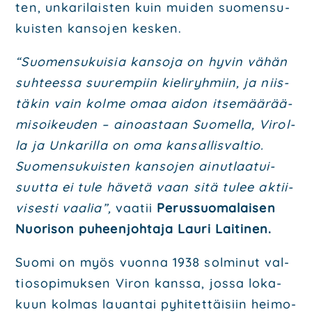
ten, unka­ri­lais­ten kuin mui­den suo­men­su­
kuis­ten kan­so­jen kes­ken.
“Suo­men­su­kui­sia kan­so­ja on hyvin vähän
suh­tees­sa suu­rem­piin kie­li­ryh­miin, ja niis­
tä­kin vain kol­me omaa aidon itse­mää­rää­
mi­soi­keu­den – ainoas­taan Suo­mel­la, Virol­
la ja Unka­ril­la on oma kan­sal­lis­val­tio.
Suo­men­su­kuis­ten kan­so­jen ainut­laa­tui­
suut­ta ei tule häve­tä vaan sitä tulee aktii­
vi­ses­ti vaa­lia”,
vaa­tii
Perus­suo­ma­lai­sen
Nuo­ri­son puheen­joh­ta­ja Lau­ri Lai­ti­nen.
Suo­mi on myös vuon­na 1938 sol­mi­nut val­
tio­so­pi­muk­sen Viron kans­sa, jos­sa loka­
kuun kol­mas lau­an­tai pyhi­tet­täi­siin hei­mo­