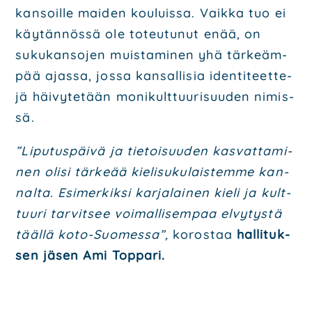
kan­soil­le mai­den kou­luis­sa. Vaik­ka tuo ei
käy­tän­nös­sä ole toteu­tu­nut enää, on
suku­kan­so­jen muis­ta­mi­nen yhä tär­keäm­
pää ajas­sa, jos­sa kan­sal­li­sia iden­ti­teet­te­
jä häi­vy­te­tään moni­kult­tuu­ri­suu­den nimis­
sä.
”Lipu­tus­päi­vä ja tie­toi­suu­den kas­vat­ta­mi­
nen oli­si tär­ke­ää kie­li­su­ku­lais­tem­me kan­
nal­ta. Esi­mer­kik­si kar­ja­lai­nen kie­li ja kult­
tuu­ri tar­vit­see voi­mal­li­sem­paa elvy­tys­tä
tääl­lä koto-Suo­mes­sa”,
koros­taa
hal­li­tuk­
sen jäsen Ami Top­pa­ri.