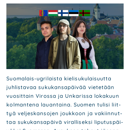
Poli­tiik­ka
Ohjel­mat
Poliit­ti­set saa­vu­tuk­set
Päät­tä­jät
Ota yhteyt­tä
Hal­li­tus
Ehdo­tuk­set
Päi­vi­tä jäsen­tie­to­si
Suo­ma­lais-ugri­lais­ta kie­li­su­ku­lai­suut­ta
juh­lis­ta­vaa suku­kan­sa­päi­vää vie­te­tään
Mate­ri­aa­li­pank­ki
vuo­sit­tain Viros­sa ja Unka­ris­sa loka­kuun
Lii­ty mei­hin
kol­man­te­na lau­an­tai­na. Suo­men tuli­si liit­
tyä vel­jes­kan­so­jen jouk­koon ja vakiin­nut­
taa suku­kan­sa­päi­vä viral­li­sek­si lipu­tus­päi­