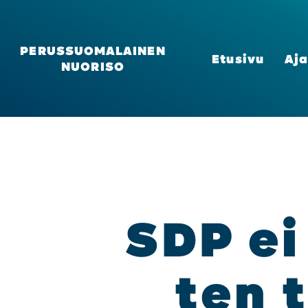
PERUSSUOMALAINEN
Etusi­vu
Aja
NUORISO
SDP ei 
ten t