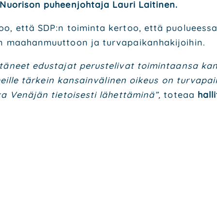
Nuo­ri­son puheen­joh­ta­ja Lau­ri Lai­ti­nen.
oo, että SDP:n toi­min­ta ker­too, että puo­lu­ees­sa v
en maa­han­muut­toon ja tur­va­pai­kan­ha­ki­joi­hin.
­neet edus­ta­jat perus­te­li­vat toi­min­taan­sa kan
heil­le tär­kein kan­sain­vä­li­nen oikeus on tur­va­pai­
Venä­jän tie­toi­ses­ti lähet­tä­mi­nä”,
tote­aa
hal­