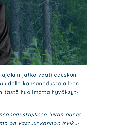
 Raja­lain jat­ko vaa­ti edus­kun­
u­del­le kan­san­edus­ta­jal­leen
in täs­tä huo­li­mat­ta hyväk­syt­
kan­san­edus­ta­jil­leen luvan äänes­
 Tämä on vas­tuun­kan­non irvi­ku­