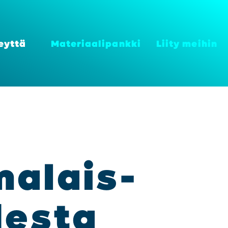
eyt­tä
Mate­ri­aa­li­pank­ki
Lii­ty mei­hin
ma­lais­
des­ta