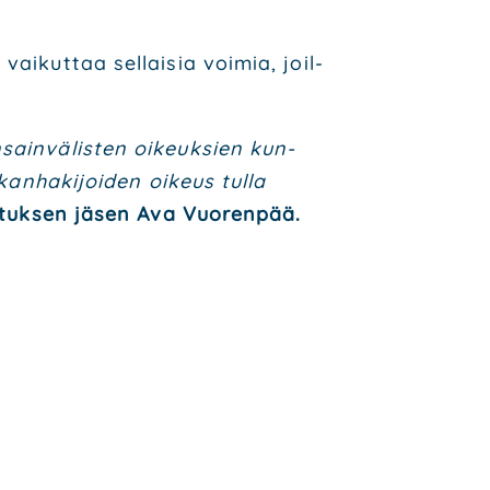
ai­kut­taa sel­lai­sia voi­mia, joil­
­sain­vä­lis­ten oikeuk­sien kun­
kan­ha­ki­joi­den oikeus tul­la
li­tuk­sen jäsen Ava Vuo­ren­pää.