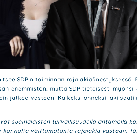
it­see SDP:n toi­min­nan raja­la­ki­ää­nes­tyk­ses­sä.
an enem­mis­tön, mut­ta SDP tie­toi­ses­ti myön­si ku
­lain jat­koa vas­taan. Kai­kek­si onnek­si laki saa­ti
a­vat suo­ma­lais­ten tur­val­li­suu­del­la anta­mal­la 
en kan­nal­ta vält­tä­mä­tön­tä raja­la­kia vas­taan.