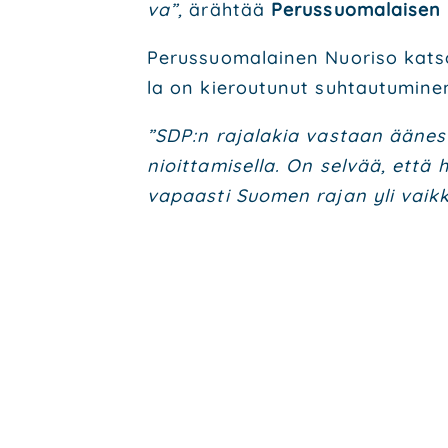
va”,
äräh­tää
Perus­suo­ma­lai­sen 
Perus­suo­ma­lai­nen Nuo­ri­so kat­s
la on kie­rou­tu­nut suh­tau­tu­mi­n
”SDP:n raja­la­kia vas­taan äänes­tä
nioit­ta­mi­sel­la. On sel­vää, että 
vapaas­ti Suo­men rajan yli vaik­ka 