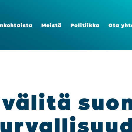
n­koh­tais­ta
Meis­tä
Poli­tiik­ka
Ota yht
väli­tä suo­
ur­val­li­suu­