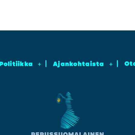
Ot
Poli­tiik­ka
+
Ajan­koh­tais­ta
+