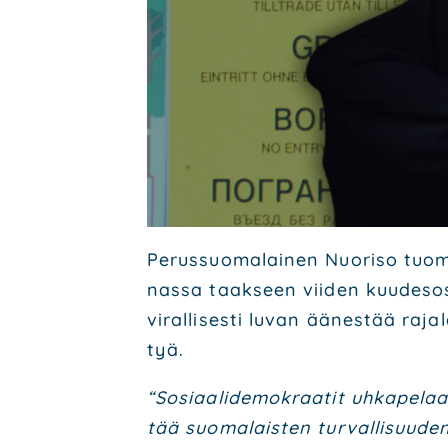
Perus­suo­ma­lai­nen Nuo­ri­so tuo­m
nas­sa taak­seen vii­den kuu­des­os
viral­li­ses­ti luvan äänes­tää raja
tyä.
“Sosi­aa­li­de­mo­kraa­tit uhka­pe­la
tää suo­ma­lais­ten tur­val­li­suu­d