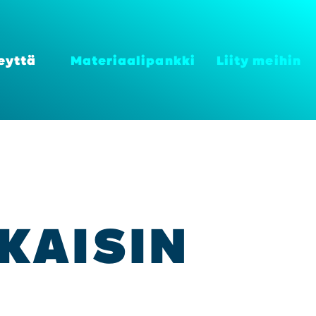
eyt­tä
Mate­ri­aa­li­pank­ki
Lii­ty mei­hin
KAI­SIN