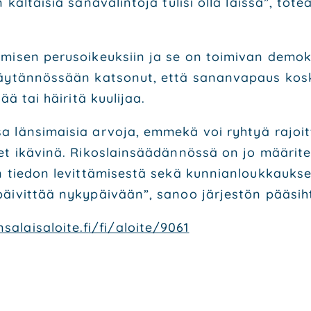
l­tai­sia sana­va­lin­to­ja tuli­si olla lais­sa”, tote
mi­sen perus­oi­keuk­siin ja se on toi­mi­van demo­k
y­tän­nös­sään kat­so­nut, että sanan­va­paus kos­kee
ää tai häi­ri­tä kuu­li­jaa.
 län­si­mai­sia arvo­ja, emme­kä voi ryh­tyä rajoit­t
ikä­vi­nä. Rikos­lain­sää­dän­nös­sä on jo mää­ri­tel­t
 tie­don levit­tä­mi­ses­tä sekä kun­nian­louk­kauk­ses­
äi­vit­tää nyky­päi­vään”, sanoo jär­jes­tön pää­sih­t
alaisaloite.fi/fi/aloite/9061