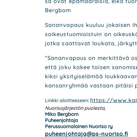
sä ovat epä­mää­räi­siä, eikä tuon ka
Berg­bom
Sanan­va­paus kuu­luu jokai­sen ih
soi­keus­tuo­miois­tuin on oikeus­kä
jot­ka saat­ta­vat lou­ka­ta, jär­kyt­t
“Sanan­va­paus on mer­kit­tä­vä osa
että joku kokee toi­sen sano­mi­set 
kik­si yksi­tyi­se­lä­mää louk­kaa­van
kan­san­ryh­mää vas­taan pitäi­si p
https://www.kans
Link­ki aloit­tee­seen:
Nuo­ri­so­jär­jes­tön puo­les­ta,
Miko Berg­bom
Puheen­joh­ta­ja
Perus­suo­ma­lai­nen Nuo­ri­so ry
puheenjohtaja@ps-nuoriso.fi