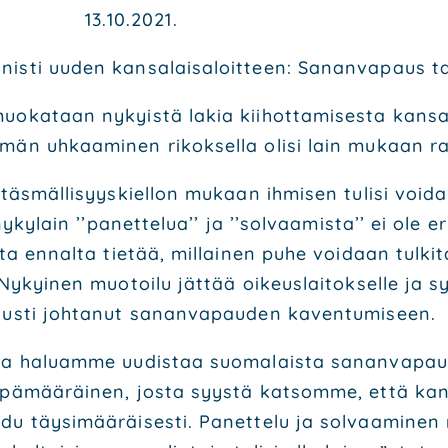
 heti. 13.10.2021.
­nis­ti uuden kan­sa­lais­aloit­teen: Sanan­va­paus ta
muo­ka­taan nykyis­tä lakia kii­hot­ta­mi­ses­ta kan­
­män uhkaa­mi­nen rikok­sel­la oli­si lain mukaan ra
ä­täs­mäl­li­syys­kiel­lon mukaan ihmi­sen tuli­si voi­
nyky­lain ’’panet­te­lua’’ ja ’’sol­vaa­mis­ta’’ ei ole e
­ta ennal­ta tie­tää, mil­lai­nen puhe voi­daan tul­ki­
Nykyi­nen muo­toi­lu jät­tää oikeus­lai­tok­sel­le ja syyt­t
­tus­ti joh­ta­nut sanan­va­pau­den kaven­tu­mi­seen.
­la haluam­me uudis­taa suo­ma­lais­ta sanan­va­pau
ä­mää­räi­nen, jos­ta syys­tä kat­som­me, että kan­s
 täy­si­mää­räi­ses­ti. Panet­te­lu ja sol­vaa­mi­nen n