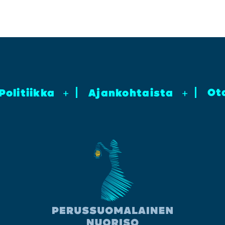
Ot
Poli­tiik­ka
+
Ajan­koh­tais­ta
+