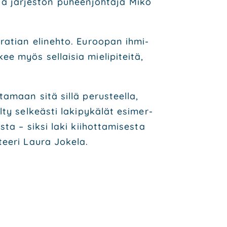
­aa jär­jes­tön puheen­joh­ta­ja Miko
ra­tian eli­neh­to. Euroo­pan ihmi­
 myös sel­lai­sia mie­li­pi­tei­tä,
a­maan sitä sil­lä perus­teel­la,
y sel­keäs­ti laki­py­kä­lät esi­mer­
ta – sik­si laki kii­hot­ta­mi­ses­ta
ee­ri Lau­ra Joke­la.