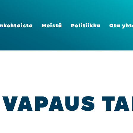
n­koh­tais­ta
Meis­tä
Poli­tiik­ka
Ota yht
VA­PAUS TA