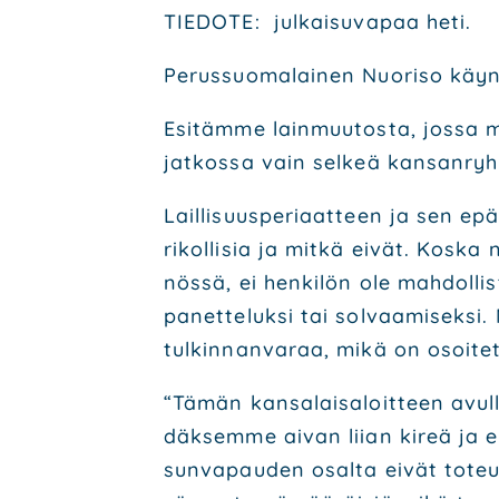
TIE­DO­TE: jul­kai­su­va­paa
Perus­suo­ma­lai­nen Nuo­ri­so käyn
Esi­täm­me lain­muu­tos­ta, jos­sa 
jat­kos­sa vain sel­keä kan­san­ryh
Lail­li­suus­pe­ri­aat­teen ja sen ep
rikol­li­sia ja mit­kä eivät. Kos­ka 
nös­sä, ei hen­ki­lön ole mah­dol­lis
panet­te­luk­si tai sol­vaa­mi­sek­si. 
tul­kin­nan­va­raa, mikä on osoi­te
“Tämän kan­sa­lais­aloit­teen avul
däk­sem­me aivan lii­an kireä ja ep
sun­va­pau­den osal­ta eivät toteu­du