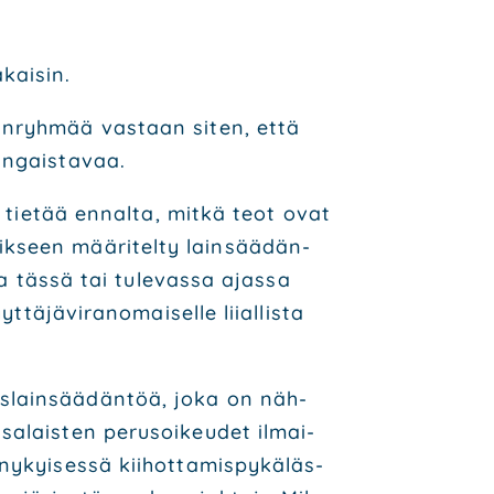
kai­sin.
san­ryh­mää vas­taan siten, että
n­gais­ta­vaa.
da tie­tää ennal­ta, mit­kä teot ovat
rik­seen mää­ri­tel­ty lain­sää­dän­
ta täs­sä tai tule­vas­sa ajas­sa
ä­jä­vi­ran­omai­sel­le lii­al­lis­ta
s­lain­sää­dän­töä, joka on näh­
a­lais­ten perus­oi­keu­det ilmai­
ykyi­ses­sä kii­hot­ta­mis­py­kä­läs­