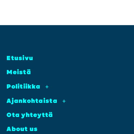
Etusi­vu
Meis­tä
Poli­tiik­ka
+
Ajan­koh­tais­ta
+
Ota yhteyt­tä
About us