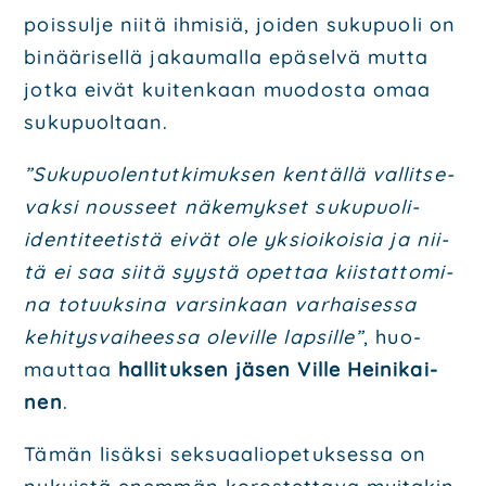
pois­sul­je nii­tä ihmi­siä, joi­den suku­puo­li on
binää­ri­sel­lä jakau­mal­la epä­sel­vä mut­ta
jot­ka eivät kui­ten­kaan muo­dos­ta omaa
suku­puol­taan.
”Suku­puo­len­tut­ki­muk­sen ken­täl­lä val­lit­se­
vak­si nous­seet näke­myk­set suku­puo­li-
iden­ti­tee­tis­tä eivät ole yksioi­koi­sia ja nii­
tä ei saa sii­tä syys­tä opet­taa kiis­tat­to­mi­
na totuuk­si­na var­sin­kaan var­hai­ses­sa
kehi­tys­vai­hees­sa ole­vil­le lap­sil­le”
, huo­
maut­taa
hal­li­tuk­sen jäsen Vil­le Hei­ni­kai­
nen
.
Tämän lisäk­si sek­su­aa­lio­pe­tuk­ses­sa on