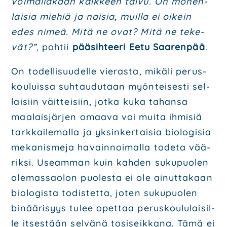
voi­mal­la­kaan kaik­keen tai­vu. On monen­
lai­sia mie­hiä ja nai­sia, muil­la ei oikein
edes nimeä. Mitä ne ovat? Mitä ne teke­
vät?”
, poh­tii
pää­sih­tee­ri Eetu Saa­ren­pää
.
On todel­li­suu­del­le vie­ras­ta, mikä­li perus­
kou­luis­sa suh­tau­du­taan myön­tei­ses­ti sel­
lai­siin väit­tei­siin, jot­ka kuka tahan­sa
maa­lais­jär­jen omaa­va voi mui­ta ihmi­siä
tark­kai­le­mal­la ja yksin­ker­tai­sia bio­lo­gi­sia
meka­nis­me­ja havain­noi­mal­la tode­ta vää­
rik­si. Useam­man kuin kah­den suku­puo­len
ole­mas­sao­lon puo­les­ta ei ole ainut­ta­kaan
bio­lo­gis­ta todis­tet­ta, joten suku­puo­len
binää­ri­syys tulee opet­taa perus­kou­lu­lai­sil­
le itses­tään sel­vä­nä tosi­seik­ka­na. Tämä ei