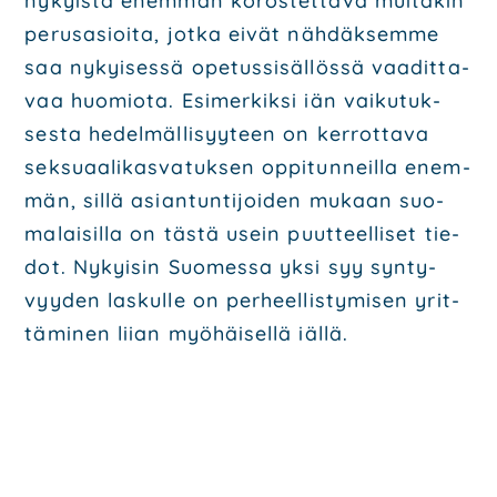
nykyis­tä enem­män koros­tet­ta­va mui­ta­kin
perus­asioi­ta, jot­ka eivät näh­däk­sem­me
saa nykyi­ses­sä ope­tus­si­säl­lös­sä vaa­dit­ta­
vaa huo­mio­ta. Esi­mer­kik­si iän vai­ku­tuk­
ses­ta hedel­mäl­li­syy­teen on ker­rot­ta­va
sek­su­aa­li­kas­va­tuk­sen oppi­tun­neil­la enem­
män, sil­lä asian­tun­ti­joi­den mukaan suo­
ma­lai­sil­la on täs­tä usein puut­teel­li­set tie­
dot. Nykyi­sin Suo­mes­sa yksi syy syn­ty­
vyy­den las­kul­le on per­heel­lis­ty­mi­sen yrit­
tä­mi­nen lii­an myö­häi­sel­lä iäl­lä.