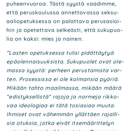
puheen­vuo­roa. Täs­tä syys­tä vaa­dim­me,
että perus­kou­lus­sa annet­ta­vas­sa sek­su­
aa­lio­pe­tuk­ses­sa on palat­ta­va perus­asioi­
hin ja ope­tet­ta­va sel­keäs­ti, että suku­puo­
lia on kak­si: mies ja nai­nen.
“Las­ten ope­tuk­ses­sa tuli­si pidät­täy­tyä
epä­olen­nai­suuk­sis­ta. Suku­puo­let ovat ole­
mas­sa syys­tä: per­heen perus­ta­mis­ta var­
ten. Pro­ses­sis­sa ei ole kol­man­sia pyö­riä.
Mikään tah­to maa­il­mas­sa, mikään mää­rä
“edis­tyk­sel­lis­tä” rajo­ja ja nor­me­ja rik­ko­
vaa ideo­lo­gi­aa ei tätä tosia­si­aa muu­ta.
Ihmi­set ovat vähem­män yllät­täen rajal­li­
sia otuk­sia, jot­ka eivät itse­mää­rit­te­lyn