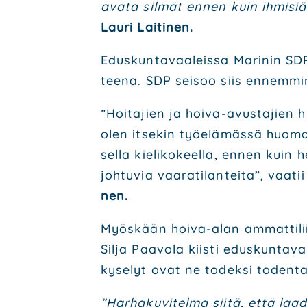
ava­ta sil­mät ennen kuin ihmi­siä
Lau­ri Lai­ti­nen.
Edus­kun­ta­vaa­leis­sa Mari­nin SDP 
tee­na. SDP sei­soo siis ennem­min h
”Hoi­ta­jien ja hoi­va-avus­ta­jien h
olen itse­kin työ­elä­mäs­sä huo­man­
sel­la kie­li­ko­keel­la, ennen kuin 
joh­tu­via vaa­ra­ti­lan­tei­ta”, vaa­ti
nen.
Myös­kään hoi­va-alan ammat­ti­lii­t
Sil­ja Paa­vo­la kiis­ti edus­kun­ta­va
ky­se­lyt ovat ne todek­si toden­ta
”Har­ha­ku­vi­tel­ma sii­tä, että la