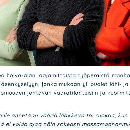
voo hoi­va-alan laa­ja­mit­tais­ta työ­pe­räis­tä maa­
jäsen­ky­se­lyyn, jon­ka mukaan yli puo­let lähi- ja 
­to­muu­den joh­ta­van vaa­ra­ti­lan­tei­siin ja kuor­mit­
­lail­le anne­taan vää­riä lääk­kei­tä tai ruo­kaa, kun 
ää ei voi­da ajaa näin sokeas­ti mas­sa­maa­han­muu