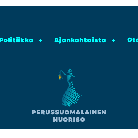
Ot
Poli­tiik­ka
+
Ajan­koh­tais­ta
+