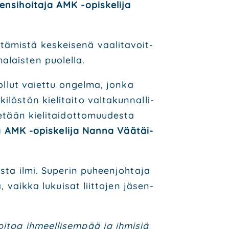
nsi­hoi­ta­ja AMK -opis­ke­li­ja
­mis­tä kes­kei­se­nä vaa­li­ta­voit­
­lais­ten puo­lel­la.
 ollut vai­et­tu ongel­ma, jon­ka
s­tön kie­li­tai­to val­ta­kun­nal­li­
­tään kie­li­tai­dot­to­muu­des­ta
­ja AMK -opis­ke­li­ja Nan­na Vää­täi­
s­ta ilmi. Supe­rin puheen­joh­ta­ja
ta, vaik­ka lukui­sat liit­to­jen jäsen­
oi­toa ihmeel­li­sem­pää ja ihmi­siä