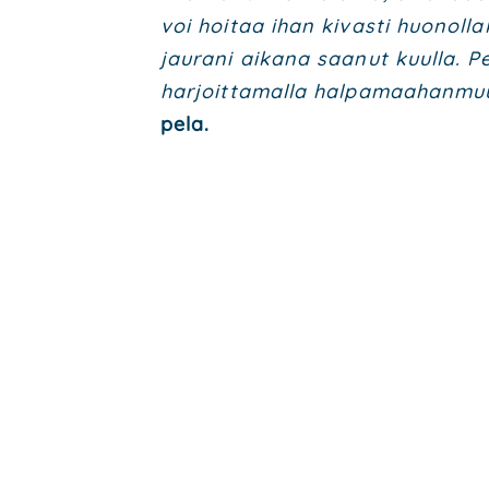
voi hoi­taa ihan kivas­ti huo­nol­la
jau­ra­ni aika­na saa­nut kuul­la. 
har­joit­ta­mal­la hal­pa­maa­han­muu­
pe­la.