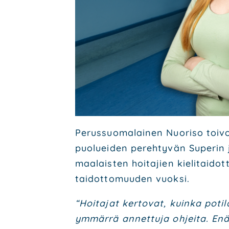
Perus­suo­ma­lai­nen Nuo­ri­so toi­
puo­luei­den pereh­ty­vän Supe­rin 
maa­lais­ten hoi­ta­jien kie­li­tai­dot
tai­dot­to­muu­den vuok­si.
“Hoi­ta­jat ker­to­vat, kuin­ka poti
ymmär­rä annet­tu­ja ohjei­ta. En