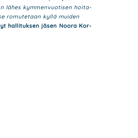
len lähes kym­men­vuo­ti­sen hoi­ta­
 se romu­te­taan kyl­lä mui­den
nyt hal­li­tuk­sen jäsen Noo­ra Kor­