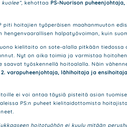
 kuo­lee”,
kehot­taa
PS-Nuo­ri­son puheen­joh­ta­ja, e
piti hoi­ta­jien työ­pe­räi­sen maa­han­muu­ton edis­tä
en­gen­vaa­ral­li­sen hal­pa­työ­voi­man, kuin suo­ma
uo­no kie­li­tai­to on sote-alal­la pit­kään tie­dos­sa
nut. Nyt on aika toi­mia ja var­mis­taa hoi­to­hen­ki­lö
he saa­vat työs­ken­nel­lä hoi­toa­lal­la. Näin vähen­ne
i
2. vara­pu­heen­joh­ta­ja, lähi­hoi­ta­ja ja ensi­hoi­ta
oil­le ei voi antaa täy­siä pis­tei­tä asian tuo­mi­se
a­leis­sa PS:n puheet kie­li­tai­dot­to­mis­ta hoi­ta­jis­
­neet.
a­duk­kaa­seen hoi­to­työ­hön ei kuu­lu mitään perus­h