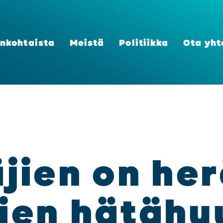
n­koh­tais­ta
Meis­tä
Poli­tiik­ka
Ota yht
­jien on her
­jien hätä­hu