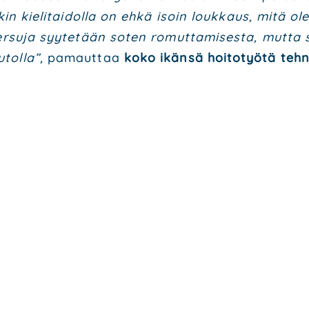
­kin kie­li­tai­dol­la on ehkä isoin louk­kaus, mitä o
Per­su­ja syy­te­tään soten romut­ta­mi­ses­ta, mut­ta
tol­la”,
pamaut­taa
koko ikän­sä hoi­to­työ­tä teh­