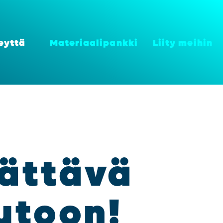
eyt­tä
Mate­ri­aa­li­pank­ki
Lii­ty mei­hin
ät­tä­vä
u­toon!