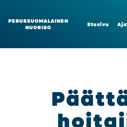
PERUSSUOMALAINEN
Etusi­vu
Aja
NUORISO
Päät­tä
hoi­ta