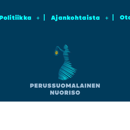
Ot
Poli­tiik­ka
+
Ajan­koh­tais­ta
+
Facebook
Instagram
YouTube
TikTok
Twitter