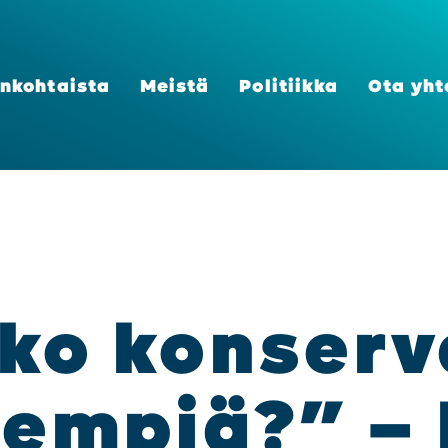
n­koh­tais­ta
Meis­tä
Poli­tiik­ka
Ota yht
o kon­ser­va
em­piä?” –