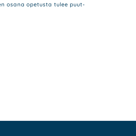
­seen osa­na ope­tus­ta tulee puut­