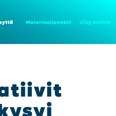
eyt­tä
Mate­ri­aa­li­pank­ki
Lii­ty mei­hin
­tii­vit
 kysyi