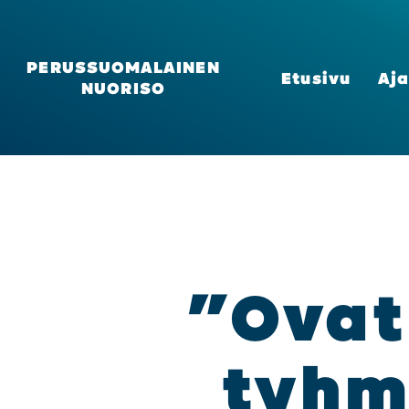
PERUSSUOMALAINEN
Etusi­vu
Aja
NUORISO
”Ovat­k
tyh­m