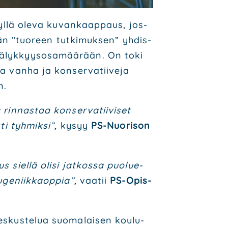
t­tu yllä ole­va kuvan­kaap­paus, jos­
tään ”tuo­reen tut­ki­muk­sen” yhdis­
an älyk­kyys­osa­mää­rään. On toki
a van­ha ja kon­ser­va­tii­ve­ja
n.
rin­nas­taa kon­ser­va­tii­vi­set
­ti tyh­mik­si”,
kysyy
PS-Nuo­ri­son
us siel­lä oli­si jat­kos­sa puo­lue­
euge­niik­kaop­pia”,
vaa­tii
PS-Opis­
es­kus­te­lua suo­ma­lai­sen kou­lu­