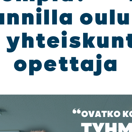
n­nil­la oulu
 yhteis­kun­
opet­ta­ja