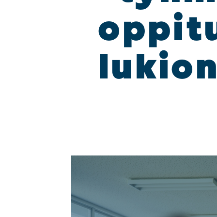
oppi­tu
lukion