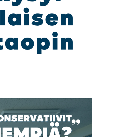
­lai­sen
tao­pin