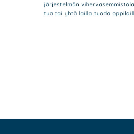
jär­jes­tel­män viher­va­sem­mis­to­
tua tai yhtä lail­la tuo­da oppi­lail