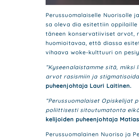
Perus­suo­ma­lai­sel­le Nuo­ri­sol­le 
sa ole­va dia esi­tet­tiin oppi­lail­
tä­neen kon­ser­va­tii­vi­set arvot
huo­mioi­ta­vaa, että dias­sa esi­tet
vihaa­va woke-kult­tuu­ri on pesiy­
”Kysee­na­lais­tam­me sitä, mik­si lu
arvot rasis­miin ja stig­ma­ti­soi­da ko
puheen­joh­ta­ja Lau­ri Lai­ti­nen.
”Perus­suo­ma­lai­set Opis­ke­li­jat p
po­liit­ti­ses­ti sitou­tu­ma­ton­ta e
ke­li­joi­den puheen­joh­ta­ja Matias
Perus­suo­ma­lai­nen Nuo­ri­so ja Peru