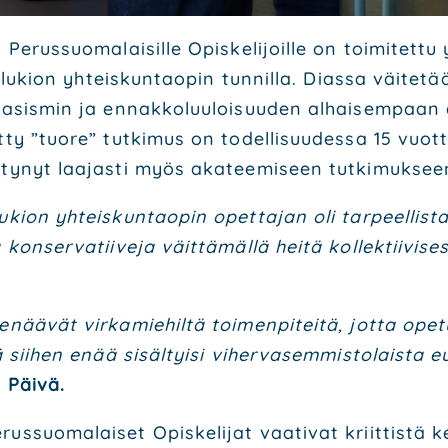
ja Perus­suo­ma­lai­sil­le Opis­ke­li­joil­le on toi­mi­te
le lukion yhteis­kun­tao­pin tun­nil­la. Dias­sa väi­te­
, rasis­min ja ennak­ko­luu­loi­suu­den alhai­sem­pa
­ty ”tuo­re” tut­ki­mus on todel­li­suu­des­sa 15 vuot­t
ty­nyt laa­jas­ti myös aka­tee­mi­seen tut­ki­muk­see
kion yhteis­kun­tao­pin opet­ta­jan oli tar­peel­lis­ta 
n­ser­va­tii­ve­ja väit­tä­mäl­lä hei­tä kol­lek­tii­vi­ses
enää­vät vir­ka­mie­hil­tä toi­men­pi­tei­tä, jot­ta ope­t
ikä sii­hen enää sisäl­tyi­si viher­va­sem­mis­to­lais­ta 
 Päi­vä.
s­suo­ma­lai­set Opis­ke­li­jat vaa­ti­vat kriit­tis­tä k