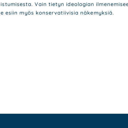
lais­tu­mi­ses­ta. Vain tie­tyn ideo­lo­gian ilme­ne­mi
­le esiin myös kon­ser­va­tii­vi­sia näke­myk­siä.