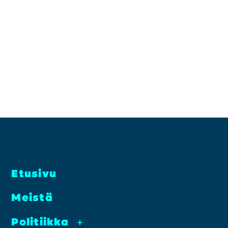
Etusi­vu
Meis­tä
Poli­tiik­ka
+