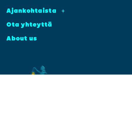
Ajan­koh­tais­ta
+
Ota yhteyt­tä
About us