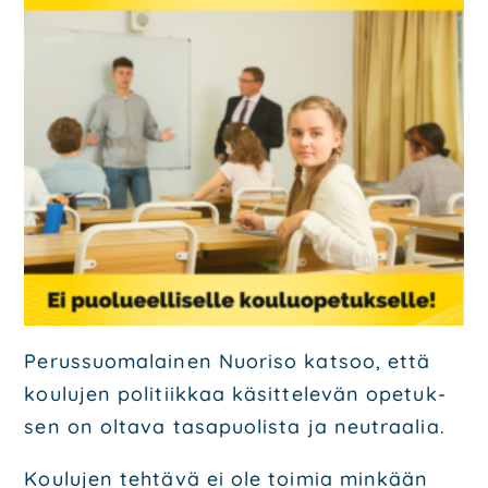
Poli­tiik­ka
Ohjel­mat
Poliit­ti­set saa­vu­tuk­set
Päät­tä­jät
Ota yhteyt­tä
Hal­li­tus
Ehdo­tuk­set
Päi­vi­tä jäsen­tie­to­si
Mate­ri­aa­li­pank­ki
Perus­suo­ma­lai­nen Nuo­ri­so kat­soo, että
Lii­ty mei­hin
kou­lu­jen poli­tiik­kaa käsit­te­le­vän ope­tuk­
sen on olta­va tas­a­puo­lis­ta ja neut­raa­lia.
Kou­lu­jen teh­tä­vä ei ole toi­mia min­kään