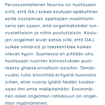
Perus­suo­ma­lai­nen Nuo­ri­so on huo­lis­saan
sii­tä, että OAJ kokee kou­lu­jen epä­koh­tien
esil­le nos­ta­mi­sen opet­ta­jien maa­lit­ta­mi­
se­na sen sijaan, että ongel­ma­koh­dat tun­
nus­tet­tai­siin ja nii­hin puu­tut­tai­siin. Kou­lu­
jen ongel­mat eivät katoa sil­lä, että OAJ
sul­kee sil­män­sä ja tees­ken­te­lee kai­ken
ole­van hyvin. Suo­mes­sa on pit­kään oltu
huo­lis­saan nuor­ten kiin­nos­tuk­sen puut­
tees­ta yhteis­kun­nal­li­siin asioi­hin. Tämän
vuok­si tuli­si kiin­nit­tää eri­tyis­tä huo­mio­ta
sii­hen, ettei nuo­ria lytä­tä hei­dän tuo­des­
saan ilmi omia mie­li­pi­tei­tään. Ensim­mäi­
nen askel ongel­man rat­kai­suun on ongel­
man myön­tä­mi­nen.