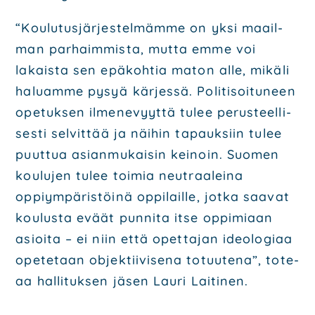
“Kou­lu­tus­jär­jes­tel­mäm­me on yksi maa­il­
man par­haim­mis­ta, mut­ta emme voi
lakais­ta sen epä­koh­tia maton alle, mikä­li
haluam­me pysyä kär­jes­sä. Poli­ti­soi­tu­neen
ope­tuk­sen ilme­ne­vyyt­tä tulee perus­teel­li­
ses­ti sel­vit­tää ja näi­hin tapauk­siin tulee
puut­tua asian­mu­kai­sin kei­noin. Suo­men
kou­lu­jen tulee toi­mia neut­raa­lei­na
oppiym­pä­ris­töi­nä oppi­lail­le, jot­ka saa­vat
kou­lus­ta eväät pun­ni­ta itse oppi­mi­aan
asioi­ta – ei niin että opet­ta­jan ideo­lo­gi­aa
ope­te­taan objek­tii­vi­se­na totuu­te­na”, tote­
aa hal­li­tuk­sen jäsen Lau­ri Lai­ti­nen.