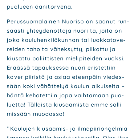
puo­lu­een ääni­tor­ve­na.
Perus­suo­ma­lai­nen Nuo­ri­so on saa­nut run­
saas­ti yhtey­den­ot­to­ja nuo­ril­ta, joi­ta on
joko kou­lu­hen­ki­lö­kun­nan tai luok­ka­to­ve­
rei­den tahol­ta vähek­syt­ty, pil­kat­tu ja
kiusat­tu poliit­tis­ten mie­li­pi­tei­den vuok­si.
Erääs­sä tapauk­ses­sa nuo­ri eris­tet­tiin
kave­ri­pii­ris­tä ja asi­aa eteen­päin vie­des­
sään koki vähät­te­lyä kou­lun aikui­sel­ta –
hän­tä keho­tet­tiin jopa vaih­ta­maan puo­
luet­ta! Täl­lais­ta kiusaa­mis­ta emme sal­li
mis­sään muo­dos­sa!
’’Kou­lu­jen kiusaa­mis- ja ilma­pii­rion­gel­mia
ilme­nee kai­kil­la kou­lu­tus­ta­soil­la. Olen itse­