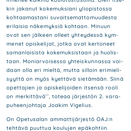
kin jaka­nut koke­muk­sia­ni yli­opis­tos­sa
koh­taa­mas­ta­ni suvait­se­mat­to­muu­des­ta
eri­lai­sia näke­myk­siä koh­taan. Minuun
ovat sen jäl­keen olleet yhtey­des­sä kym­
me­net opis­ke­li­jat, jot­ka ovat ker­to­neet
saman­lai­sis­ta koke­muk­sis­taan ja huo­lis­
taan. Moniar­voi­ses­sa yhteis­kun­nas­sa voi­
daan olla eri miel­tä, mut­ta sil­loin eri­mie­li­
syyt­tä on myös kyet­tä­vä sie­tä­mään. Sii­nä
opet­ta­jien ja opis­ke­li­joi­den itsen­sä roo­li
on mer­kit­tä­vä’’, tote­aa jär­jes­tön 2. vara­
pu­heen­joh­ta­ja Joa­kim Vige­lius.
On Ope­tusa­lan ammat­ti­jär­jes­tö OAJ:n
teh­tä­vä puut­tua kou­lu­jen epä­koh­tiin.