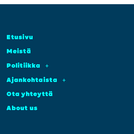
Etusi­vu
Meis­tä
Poli­tiik­ka
+
Ajan­koh­tais­ta
+
Ota yhteyt­tä
About us