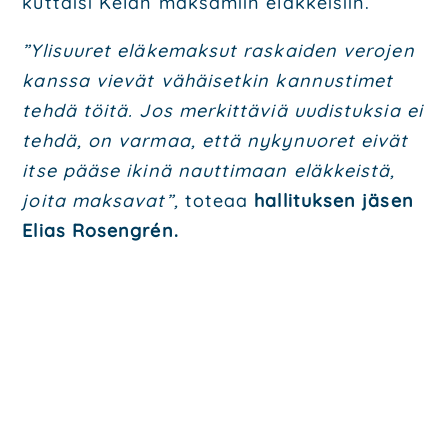
kut­tai­si Kelan mak­sa­miin eläk­kei­siin.
”Yli­suu­ret elä­ke­mak­sut ras­kai­den vero­jen
kans­sa vie­vät vähäi­set­kin kan­nus­ti­met
teh­dä töi­tä. Jos mer­kit­tä­viä uudis­tuk­sia ei
teh­dä, on var­maa, että nyky­nuo­ret eivät
itse pää­se iki­nä naut­ti­maan eläk­keis­tä,
joi­ta mak­sa­vat”,
tote­aa
hal­li­tuk­sen jäsen
Elias Rosengrén.