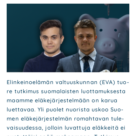
Poli­tiik­ka
Ohjel­mat
Poliit­ti­set saa­vu­tuk­set
Päät­tä­jät
Ota yhteyt­tä
Hal­li­tus
Ehdo­tuk­set
Päi­vi­tä jäsen­tie­to­si
Elin­kei­noe­lä­män val­tuus­kun­nan (EVA) tuo­
re tut­ki­mus suo­ma­lais­ten luot­ta­muk­ses­ta
Mate­ri­aa­li­pank­ki
maam­me elä­ke­jär­jes­tel­mään on karua
Lii­ty mei­hin
luet­ta­vaa. Yli puo­let nuo­ris­ta uskoo Suo­
men elä­ke­jär­jes­tel­män romah­ta­van tule­
vai­suu­des­sa, jol­loin luvat­tu­ja eläk­kei­tä ei