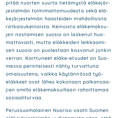
pitää nuor­ten suur­ta tie­tä­mys­tä elä­ke­jär­
jes­tel­män toi­mi­mat­to­muu­des­ta sekä elä­
ke­jär­jes­tel­män haas­tei­den mah­dol­li­sis­ta
rat­kai­su­kei­nois­ta. Kei­nois­ta elä­ke­mak­su­
jen nos­ta­mi­sen suo­sio on las­ke­nut huo­
mat­ta­vas­ti, mut­ta eläk­kei­den leik­kaa­mi­
sen suo­sio on puo­les­taan kas­va­nut jon­kin
ver­ran. Kart­tu­neet elä­ke-etuu­det on Suo­
mes­sa perin­tei­ses­ti näh­ty tur­vat­tu­na
omai­suu­te­na, vaik­ka käy­tän­nös­sä työ­
eläk­keet ovat lähes koko­naan pal­kan­saa­
jien omil­la elä­ke­mak­suil­laan rahoit­ta­maa
sosi­aa­li­tur­vaa.
Perus­suo­ma­lai­nen Nuo­ri­so vaa­tii Suo­men