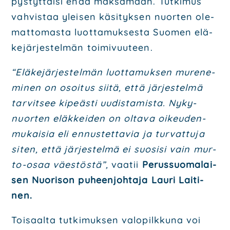
pys­tyt­täi­si enää mak­sa­maan. Tut­ki­mus
vah­vis­taa ylei­sen käsi­tyk­sen nuor­ten ole­
mat­to­mas­ta luot­ta­muk­ses­ta Suo­men elä­
ke­jär­jes­tel­män toi­mi­vuu­teen.
“Elä­ke­jär­jes­tel­män luot­ta­muk­sen mure­ne­
mi­nen on osoi­tus sii­tä, että jär­jes­tel­mä
tar­vit­see kipeäs­ti uudis­ta­mis­ta. Nyky­
nuor­ten eläk­kei­den on olta­va oikeu­den­
mu­kai­sia eli ennus­tet­ta­via ja tur­vat­tu­ja
siten, että jär­jes­tel­mä ei suo­si­si vain mur­
to-osaa väes­tös­tä”,
vaa­tii
Perus­suo­ma­lai­
sen Nuo­ri­son puheen­joh­ta­ja Lau­ri Lai­ti­
nen.
Toi­saal­ta tut­ki­muk­sen valo­pilk­ku­na voi