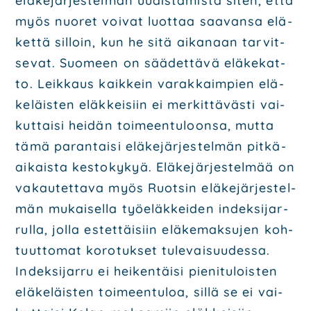
elä­ke­jär­jes­tel­män uudis­ta­mis­ta siten, että
myös nuo­ret voi­vat luot­taa saa­van­sa elä­
ket­tä sil­loin, kun he sitä aika­naan tar­vit­
se­vat. Suo­meen on sää­det­tä­vä elä­ke­kat­
to. Leik­kaus kaik­kein varak­kaim­pien elä­
ke­läis­ten eläk­kei­siin ei mer­kit­tä­väs­ti vai­
kut­tai­si hei­dän toi­meen­tu­loon­sa, mut­ta
tämä paran­tai­si elä­ke­jär­jes­tel­män pit­kä­
ai­kais­ta kes­to­ky­kyä. Elä­ke­jär­jes­tel­mää on
vakau­tet­ta­va myös Ruot­sin elä­ke­jär­jes­tel­
män mukai­sel­la työ­eläk­kei­den indek­si­jar­
rul­la, jol­la estet­täi­siin elä­ke­mak­su­jen koh­
tuut­to­mat koro­tuk­set tule­vai­suu­des­sa.
Indek­si­jar­ru ei hei­ken­täi­si pie­ni­tu­lois­ten
elä­ke­läis­ten toi­meen­tu­loa, sil­lä se ei vai­