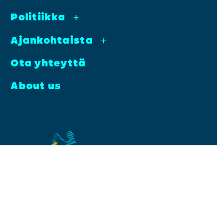
Poli­tiik­ka
+
Ajan­koh­tais­ta
+
Ota yhteyt­tä
About us