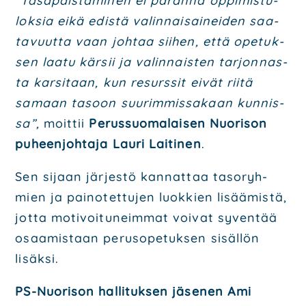
“Tasa­päis­tä­mi­nen ei paran­na oppi­mis­tu­
lok­sia eikä edis­tä valin­nai­sai­nei­den saa­
ta­vuut­ta vaan joh­taa sii­hen, että ope­tuk­
sen laa­tu kär­sii ja valin­nais­ten tar­jon­nas­
ta kar­si­taan, kun resurs­sit eivät rii­tä
samaan tasoon suu­rim­mis­sa­kaan kun­nis­
sa”,
moit­tii
Perus­suo­ma­lai­sen Nuo­ri­son
puheen­joh­ta­ja Lau­ri Lai­ti­nen
.
Sen sijaan jär­jes­tö kan­nat­taa taso­ryh­
mien ja pai­no­tet­tu­jen luok­kien lisää­mis­tä,
jot­ta moti­voi­tu­neim­mat voi­vat syven­tää
osaa­mis­taan perus­o­pe­tuk­sen sisäl­lön
lisäk­si.
PS-Nuo­ri­son hal­li­tuk­sen jäse­nen
Ami