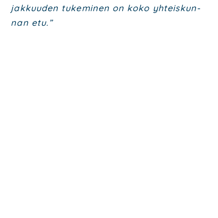
jak­kuu­den tuke­mi­nen on koko yhteis­kun­
nan etu.”