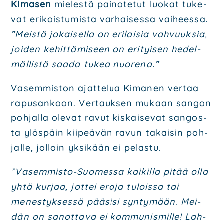
Kima­sen
mie­les­tä pai­no­te­tut luo­kat tuke­
vat eri­kois­tu­mis­ta var­hai­ses­sa vai­hees­sa.
”Meis­tä jokai­sel­la on eri­lai­sia vah­vuuk­sia,
joi­den kehit­tä­mi­seen on eri­tyi­sen hedel­
mäl­lis­tä saa­da tukea nuo­re­na.”
Vasem­mis­ton ajat­te­lua Kima­nen ver­taa
rapusan­koon. Ver­tauk­sen mukaan san­gon
poh­jal­la ole­vat ravut kis­kai­se­vat san­gos­
ta ylös­päin kii­peä­vän ravun takai­sin poh­
jal­le, jol­loin yksi­kään ei pelas­tu.
”Vasem­mis­to-Suo­mes­sa kai­kil­la pitää olla
yhtä kur­jaa, jot­tei ero­ja tulois­sa tai
menes­tyk­ses­sä pää­si­si syn­ty­mään. Mei­
dän on sanot­ta­va ei kom­mu­nis­mil­le! Lah­