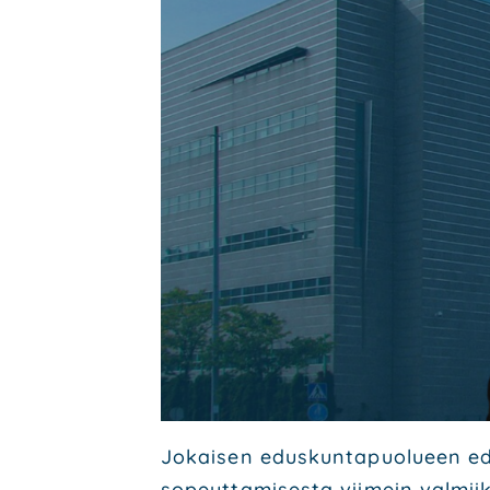
Jokai­sen edus­kun­ta­puo­lu­een edu
sopeut­ta­mi­ses­ta vii­mein val­miik