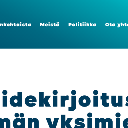
n­koh­tais­ta
Meis­tä
Poli­tiik­ka
Ota yht
pi­de­kir­joi­t
män yksi­mie