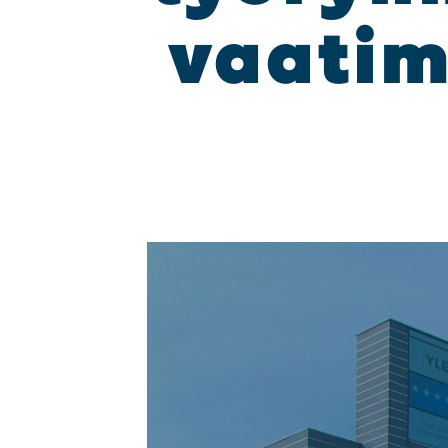
vaa­ti­m