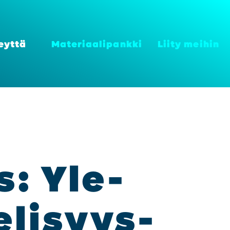
eyt­tä
Mate­ri­aa­li­pank­ki
Lii­ty mei­hin
us: Yle-
­li­syys­