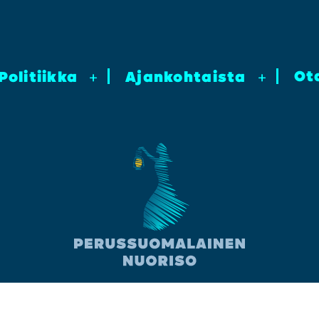
Ot
Poli­tiik­ka
+
Ajan­koh­tais­ta
+
Facebook
Instagram
YouTube
TikTok
Twitter