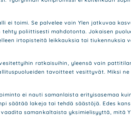
mal­li ei toi­mi. Se pal­ve­lee vain Ylen jat­ku­vaa ka
ä on teh­ty poliit­ti­ses­ti mah­do­ton­ta. Jokai­sen puo
­leen irto­pis­tei­tä leik­kauk­sia tai tiu­ken­nuk­s
si­tet­tyi­hin rat­kai­sui­hin, yleen­sä vain pat­ti­ti­lan
­li­tus­puo­luei­den tavoit­teet vesit­ty­vät. Mik­si ne 
­min­to ei nau­ti saman­lais­ta eri­tyis­a­se­maa kuin
pi sää­tää lake­ja tai teh­dä sääs­tö­jä. Edes kan­sal­l
 vaa­di­ta saman­kal­tais­ta yksi­mie­li­syyt­tä, mitä 