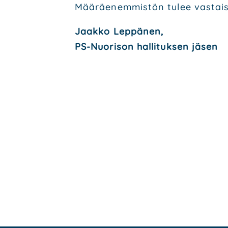
Mää­räe­nem­mis­tön tulee vas­tai­suu
Jaak­ko Lep­pä­nen,
PS-Nuo­ri­son hal­li­tuk­sen jäsen