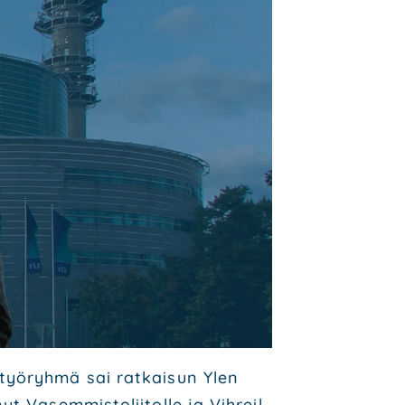
e-työ­ryh­mä sai rat­kai­sun Ylen
 Vasem­mis­to­lii­tol­le ja Vih­reil­