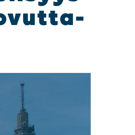
o­vut­ta­