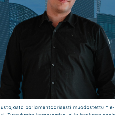
s­ta­jas­ta par­la­men­taa­ri­ses­ti muo­dos­tet­tu Yl
­si. Työ­ryh­män kom­pro­mis­si ei kui­ten­kaan sopi­nut