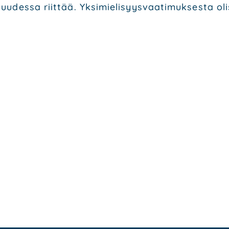
­des­sa riit­tää. Yksi­mie­li­syys­vaa­ti­muk­ses­ta oli