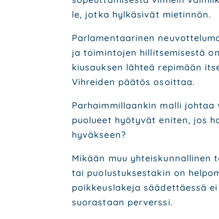
le, jot­ka hyl­kä­si­vät mie­tin­nön.
Par­la­men­taa­ri­nen neu­vot­te­lu­
ja toi­min­to­jen hil­lit­se­mi­ses­t
kiusauk­sen läh­teä repi­mään itsel
Vih­rei­den pää­tös osoit­taa.
Par­haim­mil­laan­kin mal­li joh­taa ve
puo­lu­eet hyö­ty­vät eni­ten, jos hal
hyväk­seen?
Mikään muu yhteis­kun­nal­li­nen toi
tai puo­lus­tuk­ses­ta­kin on hel­pom­
poik­keus­la­ke­ja sää­det­täes­sä ei
suo­ras­taan per­vers­si.