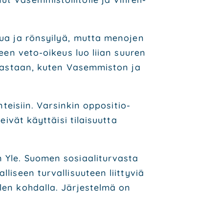
s­vua ja rön­syi­lyä, mut­ta meno­jen
­lu­een veto-oikeus luo lii­an suu­ren
ia vas­taan, kuten Vasem­mis­ton ja
­tei­siin. Var­sin­kin oppo­si­tio­
eivät käyt­täi­si tilai­suut­ta
 Yle. Suo­men sosi­aa­li­tur­vas­ta
i­seen tur­val­li­suu­teen liit­ty­viä
Ylen koh­dal­la. Jär­jes­tel­mä on