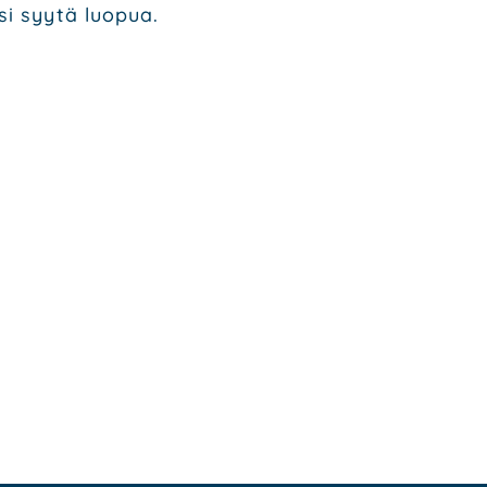
­si syy­tä luo­pua.