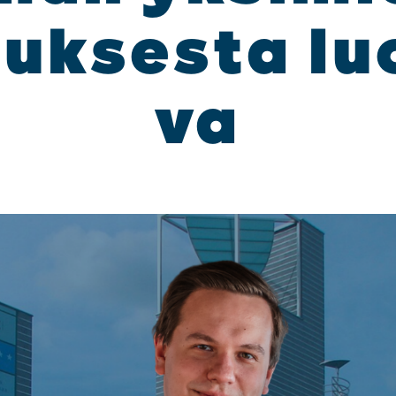
uk­ses­ta lu
va