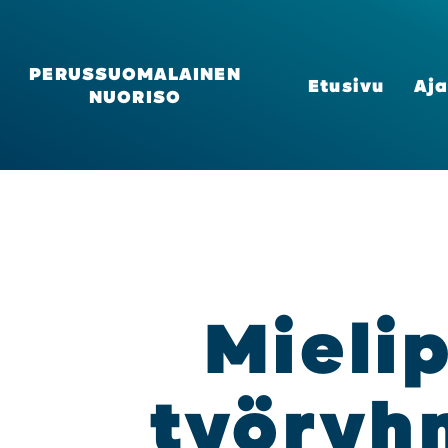
PERUSSUOMALAINEN
Etusi­vu
Aja
NUORISO
Mie­li­
työ­ryh­