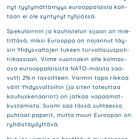
nyt tyy­ty­mät­tö­myys euroop­pa­lai­sia koh­
taan ei ole syn­ty­nyt tyh­jiös­sä.
Spe­ku­loin­nin ja kau­his­te­lun sijaan on mie­
tit­tä­vä, mik­si Euroop­pa on nojan­nut täy­
sin Yhdys­val­to­jen tukeen tur­val­li­suus­po­li­
tii­kas­saan. Vii­me vuon­na­kin alle kol­mas­
osa euroop­pa­lai­sis­ta NATO-mais­ta saa­
vut­ti 2%:n tavoit­teen. Var­min tapa rik­koa
välit Yhdys­val­toi­hin (ja siten toteut­taa
kau­hus­ke­naa­riot) on jat­kaa vapaa­mat­
kus­ta­mis­ta. Suo­mi saa täs­sä suh­tees­sa
puh­taat pape­rit, mut­ta muun Euroo­pan on
ryh­dis­täy­dyt­tä­vä.