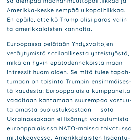
sa aiem­paa maa­han­muut­to­po­li­tiik­kaa ja
Ame­rik­ka-kes­kei­sem­pää ulko­po­li­tiik­kaa.
En epäi­le, ettei­kö Trump oli­si paras valin­
ta ame­rik­ka­lais­ten kan­nal­ta.
Euroo­pas­sa pelä­tään Yhdys­val­to­jen
vetäy­ty­mis­tä soti­laal­li­ses­ta yhteis­työs­tä,
mikä on hyvin epä­to­den­nä­köis­tä maan
int­res­sit huo­mioi­den. Se mitä tulee tapah­
tu­maan on toi­sin­to Trum­pin ensim­mäi­ses­
tä kau­des­ta: Euroop­pa­lai­sia kump­pa­nei­ta
vaa­di­taan kan­ta­maan suu­rem­paa vas­tuu­
ta omas­ta puo­lus­tuk­ses­taan — sota
Ukrai­nas­sa­kaan ei lisän­nyt varau­tu­mis­ta
euroop­pa­lai­sis­sa NATO-mais­sa toi­vo­tus­sa
mit­ta­kaa­vas­sa. Ame­rik­ka­lais­ten lisään­ty­