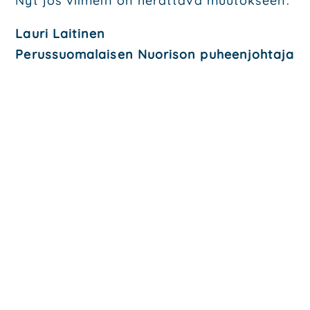
Nyt jos vii­mein on herät­tä­vä muu­tok­seen.
Lau­ri Lai­ti­nen
Perus­suo­ma­lai­sen Nuo­ri­son puheen­joh­ta­ja