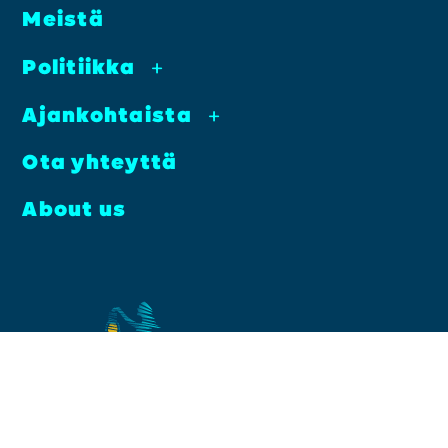
Meis­tä
Poli­tiik­ka
+
Ajan­koh­tais­ta
+
Ota yhteyt­tä
About us