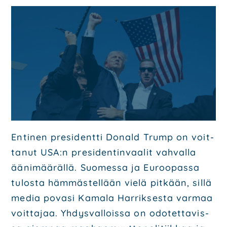
Poli­tiik­ka
Ohjel­mat
Poliit­ti­set saa­vu­tuk­set
Päät­tä­jät
Ota yhteyt­tä
Hal­li­tus
Ehdo­tuk­set
Päi­vi­tä jäsen­tie­to­si
Enti­nen pre­si­dent­ti Donald Trump on voit­
ta­nut USA:n pre­si­den­tin­vaa­lit vah­val­la
Mate­ri­aa­li­pank­ki
ääni­mää­räl­lä. Suo­mes­sa ja Euroo­pas­sa
Lii­ty mei­hin
tulos­ta häm­mäs­tel­lään vie­lä pit­kään, sil­lä
media pova­si Kama­la Har­rik­ses­ta var­maa
voit­ta­jaa. Yhdys­val­lois­sa on odo­tet­ta­vis­