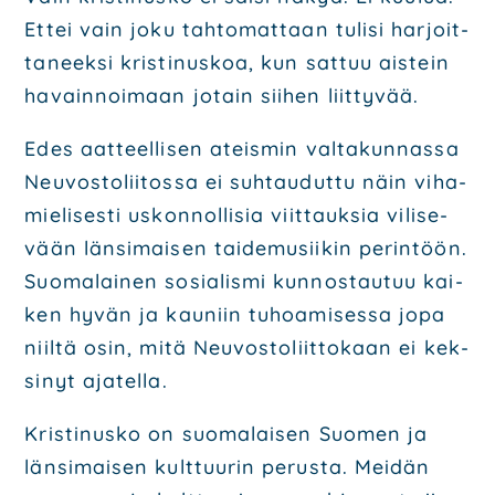
Ettei vain joku tah­to­mat­taan tuli­si har­joit­
ta­neek­si kris­ti­nus­koa, kun sat­tuu ais­tein
havain­noi­maan jotain sii­hen liit­ty­vää.
Edes aat­teel­li­sen ateis­min val­ta­kun­nas­sa
Neu­vos­to­lii­tos­sa ei suh­tau­dut­tu näin viha­
mie­li­ses­ti uskon­nol­li­sia viit­tauk­sia vili­se­
vään län­si­mai­sen tai­de­musii­kin perin­töön.
Suo­ma­lai­nen sosia­lis­mi kun­nos­tau­tuu kai­
ken hyvän ja kau­niin tuhoa­mi­ses­sa jopa
niil­tä osin, mitä Neu­vos­to­liit­to­kaan ei kek­
si­nyt aja­tel­la.
Kris­ti­nus­ko on suo­ma­lai­sen Suo­men ja
län­si­mai­sen kult­tuu­rin perus­ta. Mei­dän