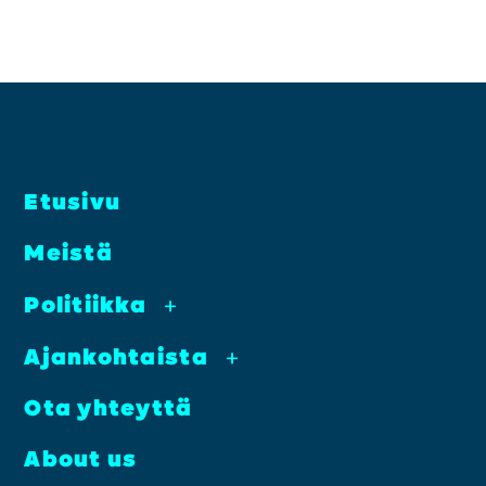
Etusi­vu
Meis­tä
Poli­tiik­ka
+
Ajan­koh­tais­ta
+
Ota yhteyt­tä
About us