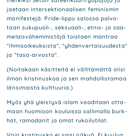
mer­kik­si Setan sateen­kaa­ri­työ­pa­jo­ja ja
jae­taan inter­sek­tio­naa­li­sen femi­nis­min
mani­fes­te­jä. Pri­de-lip­pu salos­sa pal­vo­
taan suku­puo­li-, sek­su­aa­li-, etnis- ja saa­
me­lais­vä­hem­mis­tö­jä tois­taen mant­raa
”ihmi­soi­keuk­sis­ta”, ”yhden­ver­tai­suu­des­ta”
ja ”tasa-arvos­ta”.
(Noi­ta­kaan käsit­tei­tä ei vält­tä­mät­tä oli­si
ilman kris­ti­nus­koa ja sen mah­dol­lis­ta­maa
län­si­mais­ta kult­tuu­ria.)
Myös yhä yleis­ty­vä islam vaa­di­taan otta­
maan huo­mioon kou­luis­sa sal­li­mal­la burk­
hat, rama­da­nit ja omat rukoi­lu­ti­lat.
Vain kris­ti­nus­ko ei sai­si näkyä. Ei kuu­lua.