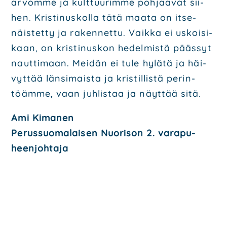
arvom­me ja kult­tuu­rim­me poh­jaa­vat sii­
hen. Kris­ti­nus­kol­la tätä maa­ta on itse­
näis­tet­ty ja raken­net­tu. Vaik­ka ei uskoi­si­
kaan, on kris­ti­nus­kon hedel­mis­tä pääs­syt
naut­ti­maan. Mei­dän ei tule hylä­tä ja häi­
vyt­tää län­si­mais­ta ja kris­til­lis­tä perin­
töäm­me, vaan juh­lis­taa ja näyt­tää sitä.
Ami Kima­nen
Perus­suo­ma­lai­sen Nuo­ri­son 2. vara­pu­
heen­joh­ta­ja