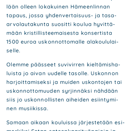
lään olleen loka­kui­nen Hämeen­lin­nan
tapaus, jos­sa yhden­ver­tai­suus- ja tasa-
arvo­lau­ta­kun­ta suo­sit­ti kou­lua hyvit­tä­
mään kris­til­lis­tee­mai­ses­ta kon­ser­tis­ta
1500 euroa uskonn­ot­to­mal­le ala­kou­lu­lai­
sel­le.
Olem­me pääs­seet suvi­vir­ren kiel­tä­mis­ha­
luis­ta jo aivan uudel­le tasol­le. Uskon­non
har­joit­ta­mi­sek­si ja mui­den uskon­to­jen tai
uskonn­ot­to­muu­den syr­jin­näk­si näh­dään
siis jo uskon­nol­lis­ten aihei­den esiin­ty­mi­
nen musii­kis­sa.
Samaan aikaan kou­luis­sa jär­jes­te­tään esi­