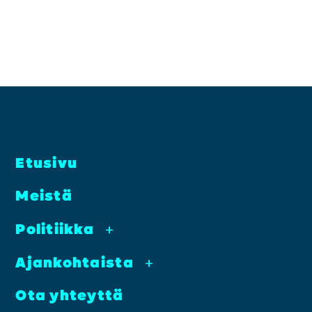
Etusi­vu
Meis­tä
Poli­tiik­ka
+
Ajan­koh­tais­ta
+
Ota yhteyt­tä