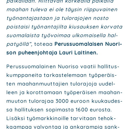
pal­kal­laan. Riit­tä­vän kor­keal­la pal­kal­la
maa­han tule­va ei ole täy­sin riip­pu­vai­nen
työ­nan­ta­jas­taan ja tulo­ra­jo­jen nos­to
pois­tai­si työ­nan­ta­jil­ta kiusauk­sen kor­va­ta
suo­ma­lais­ta työ­voi­maa ulko­mai­sel­la hal­
pa­työl­lä”,
tote­aa
Perus­suo­ma­lai­sen Nuo­ri­
son puheen­joh­ta­ja Lau­ri Lai­ti­nen.
Perus­suo­ma­lai­nen Nuo­ri­so vaa­tii hal­li­tus­
kump­pa­nei­ta tar­kas­te­le­maan työ­pe­räis­
ten maa­han­muut­ta­jien tulo­ra­jo­ja uudel­
leen ja korot­ta­maan työ­pe­räi­sen maa­han­
muu­ton tulo­ra­jaa 3000 euroon kuu­kau­des­
sa hal­li­tuk­sen sopi­mas­ta 1600 euros­ta.
Lisäk­si työ­mark­ki­noil­le tar­vi­taan tehok­
kaam­paa val­von­taa ja anka­ram­pia sank­