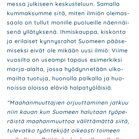
mes­sa jul­ki­seen kes­kus­te­luun. Samal­la
kum­mak­sum­me sitä, miten ilmiön ole­mas­
sao­lo on tul­lut monil­le puo­lueil­le näen­näi­
se­nä yllä­tyk­se­nä. Ihmis­kaup­pa, kis­kon­ta
ja eri­lai­set kyn­nys­ra­hat Suo­meen pää­se­
mi­sek­si eivät ole mikään uusi ilmiö: Vii­me
vuo­sil­ta on useam­pi tapaus esi­mer­kik­si
mar­ja-alal­ta, jos­sa hyö­dyn­ne­tään ulko­
mail­ta tuo­tu­ja, huo­nol­la pal­kal­la ja huo­
nois­sa olois­sa elä­viä hal­pa­työ­läi­siä.
“Maa­han­muut­ta­jien orjuut­ta­mi­nen jat­kuu
niin kau­an kun Suo­meen halu­taan työ­pe­
räis­tä maa­han­muut­toa välit­tä­mät­tä sii­tä,
tule­vat­ko työn­te­ki­jät oikeas­ti toi­meen