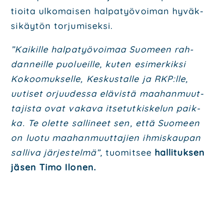
tioi­ta ulko­mai­sen hal­pa­työ­voi­man hyväk­
si­käy­tön tor­ju­mi­sek­si.
”Kai­kil­le hal­pa­työ­voi­maa Suo­meen rah­
dan­neil­le puo­lueil­le, kuten esi­mer­kik­si
Kokoo­muk­sel­le, Kes­kus­tal­le ja RKP:lle,
uuti­set orjuu­des­sa elä­vis­tä maa­han­muut­
ta­jis­ta ovat vaka­va itse­tut­kis­ke­lun paik­
ka. Te olet­te sal­li­neet sen, että Suo­meen
on luo­tu maa­han­muut­ta­jien ihmis­kau­pan
sal­li­va jär­jes­tel­mä”,
tuo­mit­see
hal­li­tuk­sen
jäsen Timo Ilo­nen.