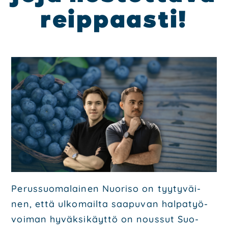
reip­paas­ti!
Poli­tiik­ka
Ohjel­mat
Poliit­ti­set saa­vu­tuk­set
Päät­tä­jät
Ota yhteyt­tä
Hal­li­tus
Ehdo­tuk­set
Päi­vi­tä jäsen­tie­to­si
Mate­ri­aa­li­pank­ki
Lii­ty mei­hin
Perus­suo­ma­lai­nen Nuo­ri­so on tyy­ty­väi­
nen, että ulko­mail­ta saa­pu­van hal­pa­työ­
voi­man hyväk­si­käyt­tö on nous­sut Suo­