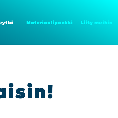
eyt­tä
Mate­ri­aa­li­pank­ki
Lii­ty mei­hin
i­sin!