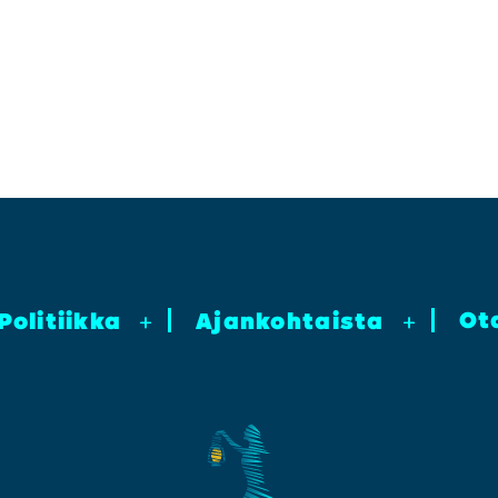
Ot
Poli­tiik­ka
+
Ajan­koh­tais­ta
+