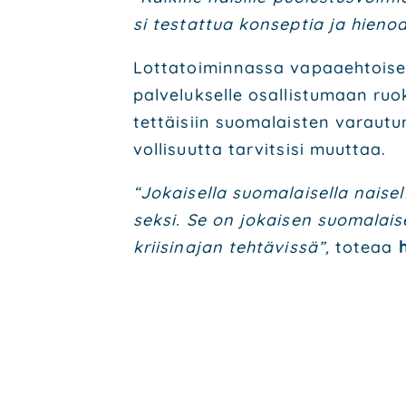
si tes­tat­tua kon­sep­tia ja hie­noa
Lot­ta­toi­min­nas­sa vapaa­eh­toi­se
pal­ve­luk­sel­le osal­lis­tu­maan ruo­
tet­täi­siin suo­ma­lais­ten varau­t
vol­li­suut­ta tar­vit­si­si muut­taa.
“Jokai­sel­la suo­ma­lai­sel­la nai­
sek­si. Se on jokai­sen suo­ma­lai­se
krii­sin­ajan teh­tä­vis­sä”,
tote­aa