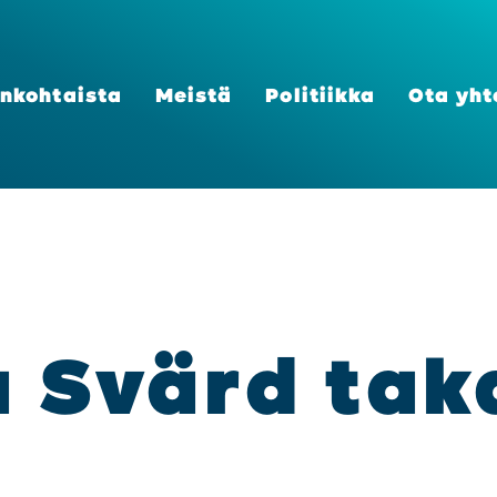
n­koh­tais­ta
Meis­tä
Poli­tiik­ka
Ota yht
a Svärd taka