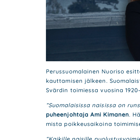
Perus­suo­ma­lai­nen Nuo­ri­so esit­
kaut­ta­mi­sen jäl­keen. Suo­ma­lai
Svär­din toi­mies­sa vuo­si­na 1920
”Suo­ma­lai­sis­sa nai­sis­sa on run­
pu­heen­joh­ta­ja Ami Kima­nen
. Hä
mis­ta poik­keus­ai­koi­na toi­mi­mi
“Kai­kil­le nai­sil­le puo­lus­tus­voi