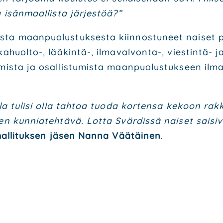
 isän­maal­lis­ta jär­jes­töä?”
s­ta maan­puo­lus­tuk­ses­ta kiin­nos­tu­neet nai­set p
ka­huol­to-, lää­kin­tä-, ilma­val­von­ta-, vies­tin­tä- ja
u­mis­ta ja osal­lis­tu­mis­ta maan­puo­lus­tuk­seen il
sel­la tuli­si olla tah­toa tuo­da kor­ten­sa kekoon r
n kun­nia­teh­tä­vä. Lot­ta Svär­dis­sä nai­set sai­si­va
hal­li­tuk­sen jäsen Nan­na Vää­täi­nen
.