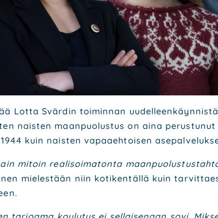
tää Lot­ta Svär­din toi­min­nan uudel­leen­käyn­nis­tä
s­ten nais­ten maan­puo­lus­tus on aina perus­tu­nut 
-1944 kuin nais­ten vapaa­eh­toi­sen ase­pal­ve­luk­s
sain mitoin rea­li­soi­ma­ton­ta maan­puo­lus­tus­tah­t
nen mie­les­tään niin koti­ken­täl­lä kuin tar­vit­taes
­seen.
­mien tar­joa­ma kou­lu­tus ei sel­lai­se­naan sovi. Mik­