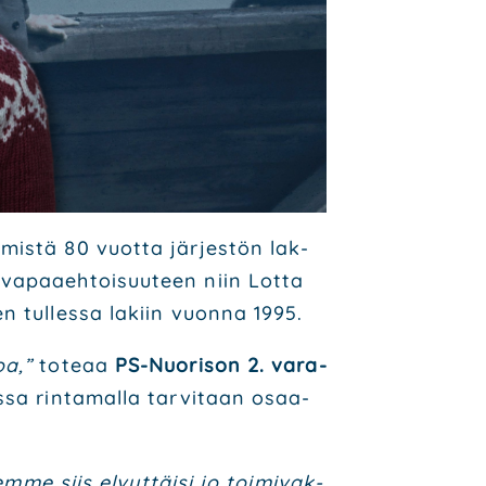
­mis­tä 80 vuot­ta jär­jes­tön lak­
vapaa­eh­toi­suu­teen niin Lot­ta
en tul­les­sa lakiin vuon­na 1995.
oa,”
tote­aa
PS-Nuo­ri­son 2. vara­
­sa rin­ta­mal­la tar­vi­taan osaa­
sem­me siis elvyt­täi­si jo toi­mi­vak­