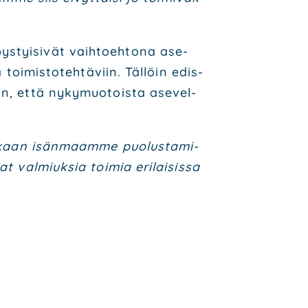
ys­tyi­si­vät vaih­toeh­to­na ase­
 toi­mis­to­teh­tä­viin. Täl­löin edis­
man, että nyky­muo­tois­ta ase­vel­
ak­kaan isän­maam­me puo­lus­ta­mi­
t val­miuk­sia toi­mia eri­lai­sis­sa