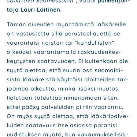
sal­lit­ta­va Suo­mes­sa­kin”
, vaa­tii
puheen­joh­
ta­ja Lau­ri Lai­ti­nen.
Tämän oikeu­den myön­tä­mis­tä lää­kä­reil­le
on vas­tus­tet­tu sil­lä perus­teel­la, että se
vaa­ran­tai­si nais­ten tai ”koh­dul­lis­ten”
oikeu­det vaa­ran­ta­mal­la ras­kau­den­kes­
key­tys­ten saa­ta­vuu­den. Ei kui­ten­kaan ole
syy­tä olet­taa, että suu­rin osa suo­ma­lai­
sis­ta lää­kä­reis­tä käyt­täi­si aloit­tei­den tar­
joa­maa oikeut­ta, min­kä lisäk­si muu­tos
halu­taan toteut­taa nime­no­maan siten,
ettei pää­sy pal­ve­lui­den pii­riin vaa­ran­nu.
On myös syy­tä olet­taa, että lää­kä­ri­pal­ve­
lui­den saa­ta­vuus itse asias­sa para­ni­si
uudis­tuk­sen myö­tä, kun vakau­muk­sel­li­sis­