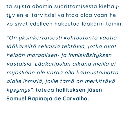
ta syis­tä abor­tin suo­rit­ta­mi­ses­ta kiel­täy­
ty­vien ei tar­vit­si­si vaih­taa alaa vaan he
voi­si­vat edel­leen hakeu­tua lää­kä­rin töi­hin.
”On yksin­ker­tai­ses­ti koh­tuu­ton­ta vaa­tia
lää­kä­reil­tä sel­lai­sia teh­tä­viä, jot­ka ovat
hei­dän moraa­li­sen- ja ihmis­kä­si­tyk­sen
vas­tai­sia. Lää­kä­ri­pu­lan aika­na meil­lä ei
myös­kään ole varaa olla kan­nus­ta­mat­ta
alal­le ihmi­siä, joil­le tämä on mer­kit­tä­vä
kysy­mys”
, tote­aa
hal­li­tuk­sen jäsen
Samuel Rapi­no­ja de Car­val­ho.