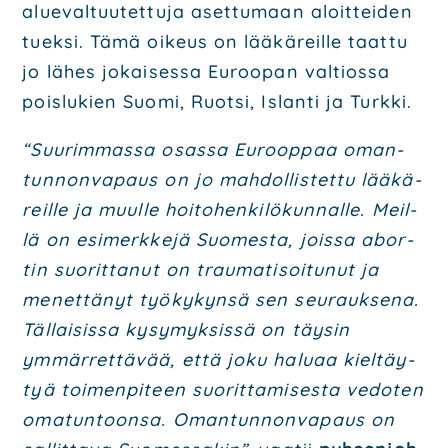
alue­val­tuu­tet­tu­ja aset­tu­maan aloit­tei­den
tuek­si. Tämä oikeus on lää­kä­reil­le taat­tu
jo lähes jokai­ses­sa Euroo­pan val­tios­sa
pois­lu­kien Suo­mi, Ruot­si, Islan­ti ja Turk­ki.
“Suu­rim­mas­sa osas­sa Euroop­paa oman­
tun­non­va­paus on jo mah­dol­lis­tet­tu lää­kä­
reil­le ja muul­le hoi­to­hen­ki­lö­kun­nal­le. Meil­
lä on esi­merk­ke­jä Suo­mes­ta, jois­sa abor­
tin suo­rit­ta­nut on trau­ma­ti­soi­tu­nut ja
menet­tä­nyt työ­ky­kyn­sä sen seu­rauk­se­na.
Täl­lai­sis­sa kysy­myk­sis­sä on täy­sin
ymmär­ret­tä­vää, että joku halu­aa kiel­täy­
tyä toi­men­pi­teen suo­rit­ta­mi­ses­ta vedo­ten
oma­tun­toon­sa. Oman­tun­non­va­paus on