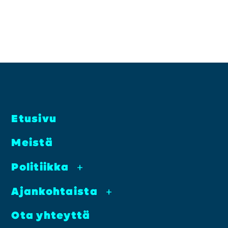
Etusi­vu
Meis­tä
Poli­tiik­ka
+
Ajan­koh­tais­ta
+
Ota yhteyt­tä