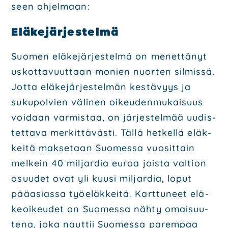
seen ohjel­maan:
Elä­ke­jär­jes­tel­mä
Suo­men elä­ke­jär­jes­tel­mä on menet­tä­nyt
uskot­ta­vuut­taan monien nuor­ten sil­mis­sä.
Jot­ta elä­ke­jär­jes­tel­män kes­tä­vyys ja
suku­pol­vien väli­nen oikeu­den­mu­kai­suus
voi­daan var­mis­taa, on jär­jes­tel­mää uudis­
tet­ta­va mer­kit­tä­väs­ti. Täl­lä het­kel­lä eläk­
kei­tä mak­se­taan Suo­mes­sa vuo­sit­tain
mel­kein 40 mil­jar­dia euroa jois­ta val­tion
osuu­det ovat yli kuusi mil­jar­dia, loput
pää­asias­sa työ­eläk­kei­tä. Kart­tu­neet elä­
keoi­keu­det on Suo­mes­sa näh­ty omai­suu­
te­na, joka naut­tii Suo­mes­sa parem­paa