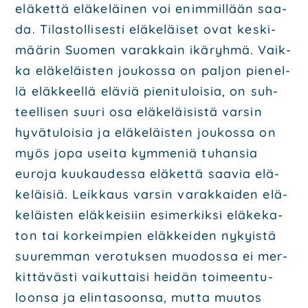
elä­ket­tä elä­ke­läi­nen voi enim­mil­lään saa­
da. Tilas­tol­li­ses­ti elä­ke­läi­set ovat kes­ki­
mää­rin Suo­men varak­kain ikä­ryh­mä. Vaik­
ka elä­ke­läis­ten jou­kos­sa on pal­jon pie­nel­
lä eläk­keel­lä elä­viä pie­ni­tu­loi­sia, on suh­
teel­li­sen suu­ri osa elä­ke­läi­sis­tä var­sin
hyvä­tu­loi­sia ja elä­ke­läis­ten jou­kos­sa on
myös jopa usei­ta kym­me­niä tuhan­sia
euro­ja kuu­kau­des­sa elä­ket­tä saa­via elä­
ke­läi­siä. Leik­kaus var­sin varak­kai­den elä­
ke­läis­ten eläk­kei­siin esi­mer­kik­si elä­ke­ka­
ton tai kor­keim­pien eläk­kei­den nykyis­tä
suu­rem­man vero­tuk­sen muo­dos­sa ei mer­
kit­tä­väs­ti vai­kut­tai­si hei­dän toi­meen­tu­
loon­sa ja elin­ta­soon­sa, mut­ta muu­tos