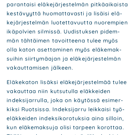
paran­tai­si elä­ke­jär­jes­tel­män pit­kä­ai­kais­ta
kes­tä­vyyt­tä huo­mat­ta­vas­ti ja lisäi­si elä­
ke­jär­jes­tel­män luo­tet­ta­vuut­ta nuo­rem­pien
ikä­pol­vien sil­mis­sä. Uudis­tuk­sen pidem­
män täh­täi­men tavoit­tee­na tulee myös
olla katon aset­ta­mi­nen myös elä­ke­mak­
sui­hin siir­ty­mä­ajan ja elä­ke­jär­jes­tel­män
vakaut­ta­mi­sen jäl­keen.
Elä­ke­ka­ton lisäk­si elä­ke­jär­jes­tel­mää tulee
vakaut­taa niin kut­su­tul­la eläk­kei­den
indek­si­jar­rul­la, joka on käy­tös­sä esi­mer­
kik­si Ruot­sis­sa. Indek­si­jar­ru leik­kai­si työ­
eläk­kei­den indek­si­ko­ro­tuk­sia aina sil­loin,
kun elä­ke­mak­su­ja oli­si tar­peen korot­taa.