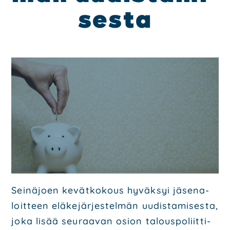
ses­ta
Poli­tiik­ka
Ohjel­mat
Poliit­ti­set saa­vu­tuk­set
Päät­tä­jät
Ota yhteyt­tä
Hal­li­tus
Ehdo­tuk­set
Päi­vi­tä jäsen­tie­to­si
Mate­ri­aa­li­pank­ki
Lii­ty mei­hin
Sei­nä­joen kevät­ko­kous hyväk­syi jäse­na­
loit­teen elä­ke­jär­jes­tel­män uudis­ta­mi­ses­ta,
joka lisää seu­raa­van osion talous­po­liit­ti­