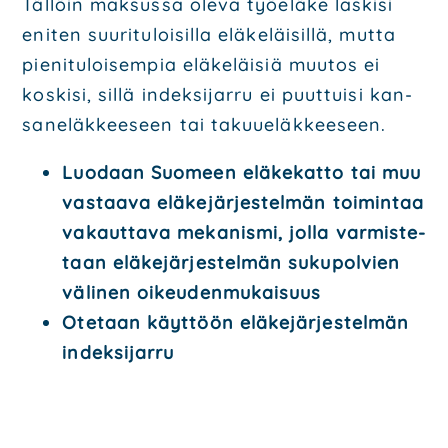
Täl­löin mak­sus­sa ole­va työ­elä­ke las­ki­si
eni­ten suu­ri­tu­loi­sil­la elä­ke­läi­sil­lä, mut­ta
pie­ni­tu­loi­sem­pia elä­ke­läi­siä muu­tos ei
kos­ki­si, sil­lä indek­si­jar­ru ei puut­tui­si kan­
sa­ne­läk­kee­seen tai takuu­eläk­kee­seen.
Luo­daan Suo­meen elä­ke­kat­to tai muu
vas­taa­va elä­ke­jär­jes­tel­män toi­min­taa
vakaut­ta­va meka­nis­mi, jol­la var­mis­te­
taan elä­ke­jär­jes­tel­män suku­pol­vien
väli­nen oikeu­den­mu­kai­suus
Ote­taan käyt­töön elä­ke­jär­jes­tel­män
indek­si­jar­ru