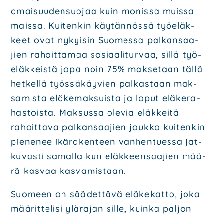
omai­suu­den­suo­jaa kuin monis­sa muis­sa
mais­sa. Kui­ten­kin käy­tän­nös­sä työ­eläk­
keet ovat nykyi­sin Suo­mes­sa pal­kan­saa­
jien rahoit­ta­maa sosi­aa­li­tur­vaa, sil­lä työ­
eläk­keis­tä jopa noin 75% mak­se­taan täl­lä
het­kel­lä työs­sä­käy­vien pal­kas­taan mak­
sa­mis­ta elä­ke­mak­suis­ta ja loput elä­ke­ra­
has­tois­ta. Mak­sus­sa ole­via eläk­kei­tä
rahoit­ta­va pal­kan­saa­jien jouk­ko kui­ten­kin
pie­ne­nee ikä­ra­ken­teen van­hen­tues­sa jat­
ku­vas­ti samal­la kun eläk­keen­saa­jien mää­
rä kas­vaa kas­va­mis­taan.
Suo­meen on sää­det­tä­vä elä­ke­kat­to, joka
mää­rit­te­li­si ylä­ra­jan sil­le, kuin­ka pal­jon