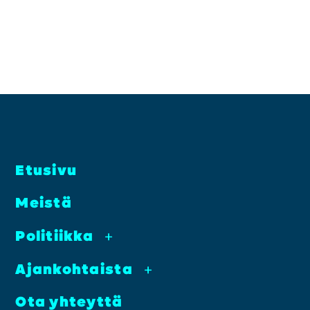
Etusi­vu
Meis­tä
Poli­tiik­ka
+
Ajan­koh­tais­ta
+
Ota yhteyt­tä