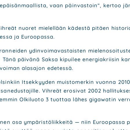
epäi­sän­maal­lis­ta, vaan päin­vas­toin”, ker­too jär­
ih­reät nuo­ret mie­lel­lään kädes­tä pitäen his­to­ria
es­sa ja Euroo­pas­sa.
n­nei­den ydin­voi­ma­vas­tais­ten mie­le­no­soi­tus­t
 Tänä päi­vä­nä Sak­sa kipui­lee ener­gia­krii­sin kans­
­voi­man alas­ajon ede­tes­sä.
­sin­kiin Itsek­kyy­den muis­to­mer­kin vuon­na 2010
n­edus­ta­jil­le. Vih­reät ero­si­vat 2002 hal­li­tuk­ses
hem­min Olki­luo­to 3 tuot­taa lähes gigawa­tin ver­
nen osa ympä­ris­tö­liik­kei­tä — niin Euroo­pas­sa per