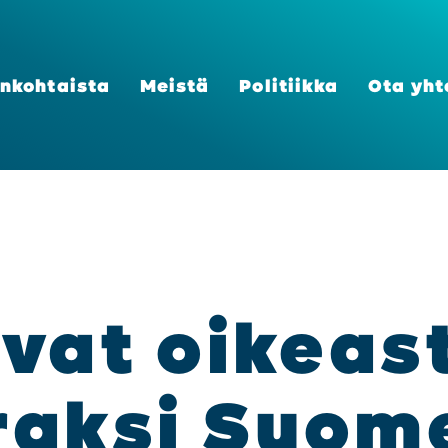
n­koh­tais­ta
Meis­tä
Poli­tiik­ka
Ota yht
vat oikeas­
rak­si Suo­me