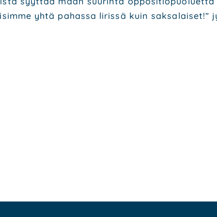
­tä syyt­tää maan suu­rin­ta oppo­si­tio­puo­luet­ta tu
­sim­me yhtä pahas­sa liris­sä kuin sak­sa­lai­set!” j