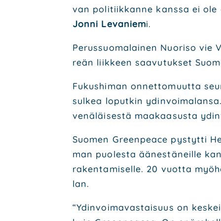
van poli­tiik­kan­ne kans­sa ei ole 
Jon­ni Leva­niem
i.
Perus­suo­ma­lai­nen Nuo­ri­so vie V
reän liik­keen saa­vu­tuk­set Suo­m
Fukus­hi­man onnet­to­muut­ta seu­ra
sul­kea loput­kin ydin­voi­ma­lan­sa.
venä­läi­ses­tä maa­kaa­sus­ta ydin
Suo­men Green­peace pys­tyt­ti Hel
man puo­les­ta äänes­tä­neil­le kan­sa
raken­ta­mi­sel­le. 20 vuot­ta myö­
lan.
“Ydin­voi­ma­vas­tai­suus on kes­kei­