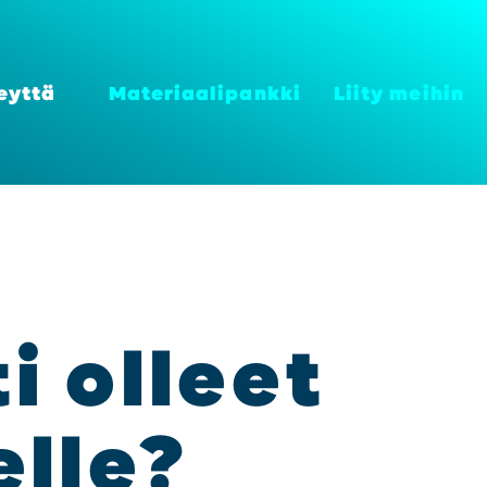
eyt­tä
Mate­ri­aa­li­pank­ki
Lii­ty mei­hin
ti olleet
l­le?