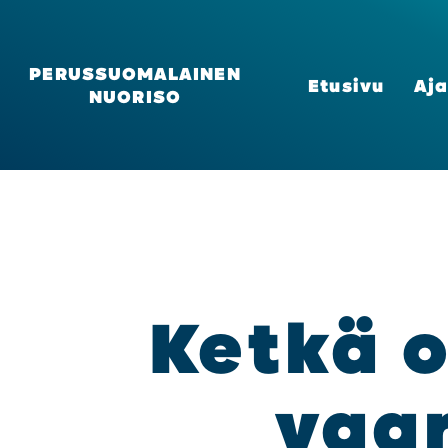
PERUSSUOMALAINEN
Etusi­vu
Aja
NUORISO
Ket­kä o
vaa­