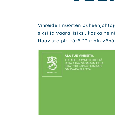
Vih­rei­den nuor­ten puheen­joh­ta­
sik­si ja vaa­ral­li­sik­si, kos­ka h
Haa­vis­to piti tätä “Puti­nin vähät­