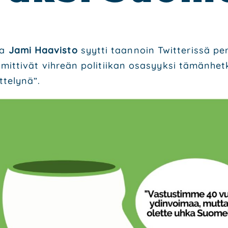
ja
Jami Haa­vis­to
syyt­ti taan­noin Twit­te­ris­sä per
e nimit­ti­vät vih­reän poli­tii­kan osa­syyk­si tämän­
te­ly­nä”.