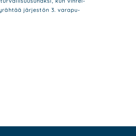
r­val­li­suusu­hak­si, kun vih­rei­
yräh­tää jär­jes­tön 3. vara­pu­