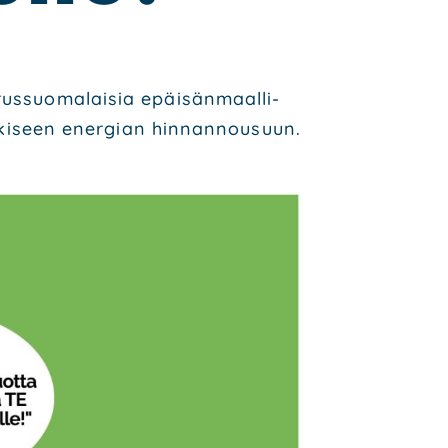
us­suo­ma­lai­sia epäi­sän­maal­li­
het­ki­seen ener­gian hinn­an­nousuun.