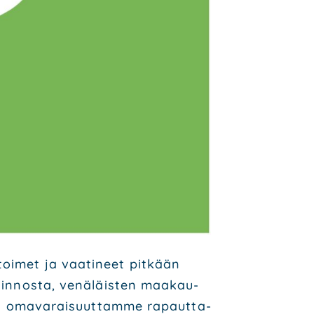
toi­met ja vaa­ti­neet pit­kään
­lin­nos­ta, venä­läis­ten maa­kau­
syys oma­va­rai­suut­tam­me rapaut­ta­