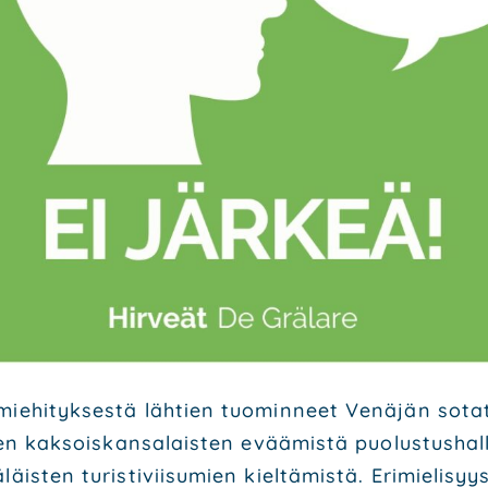
mie­hi­tyk­ses­tä läh­tien tuo­min­neet Venä­jän sota­
en kak­sois­kan­sa­lais­ten evää­mis­tä puo­lus­tus­hal
is­ten turis­ti­vii­su­mien kiel­tä­mis­tä. Eri­mie­li­