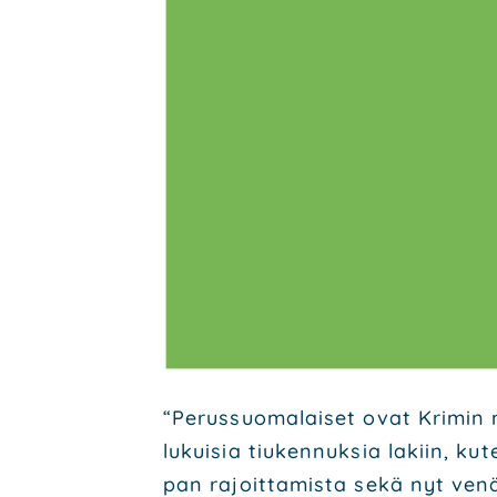
“Perus­suo­ma­lai­set ovat Kri­min 
lukui­sia tiu­ken­nuk­sia lakiin, kut
pan rajoit­ta­mis­ta sekä nyt venä­lä