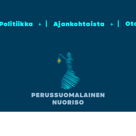
Ot
Poli­tiik­ka
+
Ajan­koh­tais­ta
+
Facebook
Instagram
YouTube
TikTok
Twitter