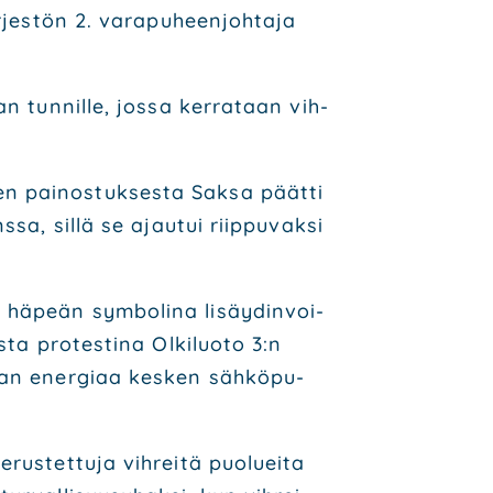
jes­tön 2. vara­pu­heen­joh­ta­ja
n tun­nil­le, jos­sa ker­ra­taan vih­
en pai­nos­tuk­ses­ta Sak­sa päät­ti
sa, sil­lä se ajau­tui riip­pu­vak­si
 häpeän sym­bo­li­na lisäy­din­voi­
­ta pro­tes­ti­na Olki­luo­to 3:n
ran ener­gi­aa kes­ken säh­kö­pu­
us­tet­tu­ja vih­rei­tä puo­luei­ta