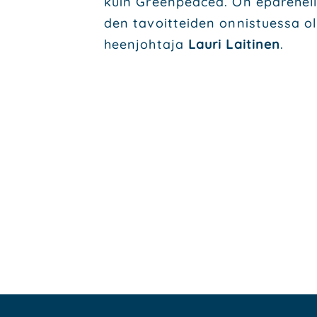
kuin Green­peacea. On epä­re­hel­lis
den tavoit­tei­den onnis­tues­sa oli
heen­joh­ta­ja
Lau­ri Lai­ti­nen
.