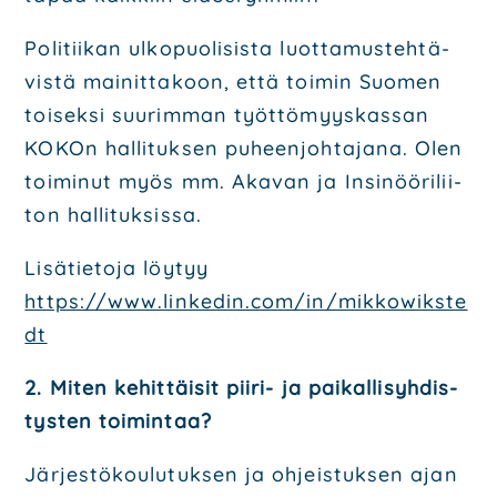
Poli­tii­kan ulko­puo­li­sis­ta luot­ta­mus­teh­tä­
vis­tä mai­nit­ta­koon, että toi­min Suo­men
toi­sek­si
suu­rim­man työt­tö­myys­kas­san
KOKOn hal­li­tuk­sen puheen­joh­ta­ja­na. Olen
toi­mi­nut myös mm.
Aka­van ja Insi­nöö­ri­lii­
ton hal­li­tuk­sis­sa.
Lisä­tie­to­ja löy­tyy
https://www.linkedin.com/in/mikkowikste
dt
2. Miten kehit­täi­sit pii­ri- ja pai­kal­li­syh­dis­
tys­ten toi­min­taa?
Jär­jes­tö­kou­lu­tuk­sen ja ohjeis­tuk­sen ajan