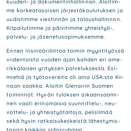
kuu­den- ja
doku­men­tin­hal­lin­nan. Aloi­tim­
me kor­kea­ta­soi­sen jär­jes­tö­kou­lu­tuk­sen ja
uudis­tim­me
vies­tin­nän ja talous­hal­lin­non.
Kil­pai­lu­tim­me ja päi­vi­tim­me yhteis­työ-,
pal­ve­lu- ja
jäse­ne­tuso­pi­muk­sem­me.
Ennen Insi­nöö­ri­liit­toa toi­min myyn­ti­työs­sä
vii­den­tois­ta vuo­den ajan kah­den eri
ame­
rik­ka­lai­sen yri­tyk­sen pal­ve­luk­ses­sa. Esi­
mie­hiä ja työ­to­ve­rei­ta oli aina USA:sta Kii­
naan
saak­ka. Aloi­tin Gle­nai­rin Suo­men
toi­min­not. Hyvän tulok­sen aikaan­saa­mi­
nen vaa­ti
erin­omai­sia suun­nit­te­lu-, neu­
vot­te­lu- ja yhteis­työ­tai­to­ja, peli­sil­mää
sekä hyvin
rat­kai­su­kes­keis­tä lähes­ty­mis­
ta­paa kaik­kiin sidos­ryh­miin.