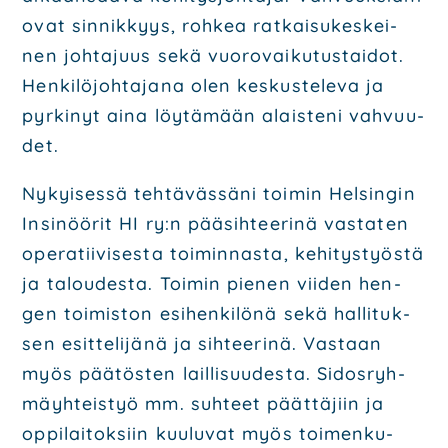
ovat sin­nik­kyys,
roh­kea rat­kai­su­kes­kei­
nen joh­ta­juus sekä vuo­ro­vai­ku­tus­tai­dot.
Hen­ki­lö­joh­ta­ja­na olen
kes­kus­te­le­va ja
pyr­ki­nyt aina löy­tä­mään alais­te­ni vah­vuu­
det.
Nykyi­ses­sä teh­tä­väs­sä­ni toi­min Hel­sin­gin
Insi­nöö­rit HI ry:n pää­sih­tee­ri­nä vas­ta­ten
ope­ra­tii­vi­ses­ta toi­min­nas­ta, kehi­tys­työs­tä
ja talou­des­ta. Toi­min pie­nen vii­den hen­
gen
toi­mis­ton esi­hen­ki­lö­nä sekä hal­li­tuk­
sen esit­te­li­jä­nä ja sih­tee­ri­nä. Vas­taan
myös pää­tös­ten
lail­li­suu­des­ta. Sidos­ryh­
mäyh­teis­työ mm. suh­teet päät­tä­jiin ja
oppi­lai­tok­siin kuu­lu­vat myös
toi­men­ku­