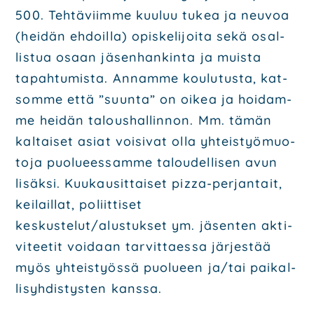
500. Teh­tä­viim­me kuu­luu tukea ja neu­voa
(hei­dän ehdoil­la) opis­ke­li­joi­ta sekä osal­
lis­tua osaan jäsen­han­kin­ta ja muis­ta
tapah­tu­mis­ta. Annam­me kou­lu­tus­ta, kat­
som­me että ”suun­ta” on oikea ja hoi­dam­
me hei­dän talous­hal­lin­non. Mm. tämän
kal­tai­set asiat voi­si­vat olla yhteis­työ­muo­
to­ja puo­lu­ees­sam­me talou­del­li­sen avun
lisäk­si. Kuu­kausit­tai­set pizza-per­jan­tait,
kei­lail­lat, poliit­ti­set
keskustelut/alustukset ym. jäsen­ten akti­
vi­tee­tit voi­daan tar­vit­taes­sa jär­jes­tää
myös yhteis­työs­sä puo­lu­een ja/tai pai­kal­
li­syh­dis­tys­ten kans­sa.