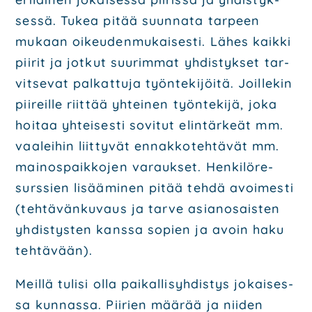
ses­sä. Tukea pitää suun­na­ta tar­peen
mukaan oikeu­den­mu­kai­ses­ti. Lähes
kaik­ki
pii­rit ja jot­kut suu­rim­mat yhdis­tyk­set tar­
vit­se­vat pal­kat­tu­ja työn­te­ki­jöi­tä. Joil­le­kin
pii­reil­le riit­tää yhtei­nen työn­te­ki­jä, joka
hoi­taa yhtei­ses­ti sovi­tut elin­tär­keät mm.
vaa­lei­hin
liit­ty­vät ennak­ko­teh­tä­vät mm.
mai­nos­paik­ko­jen varauk­set. Hen­ki­lö­re­
surs­sien lisää­mi­nen
pitää teh­dä avoi­mes­ti
(teh­tä­vän­ku­vaus ja tar­ve asian­osais­ten
yhdis­tys­ten kans­sa sopien ja
avoin haku
teh­tä­vään).
Meil­lä tuli­si olla pai­kal­li­syh­dis­tys jokai­ses­
sa kun­nas­sa. Pii­rien mää­rää ja nii­den