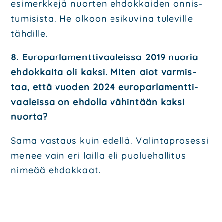
esi­merk­ke­jä nuor­ten ehdok­kai­den onnis­
tu­mi­sis­ta.
He olkoon esi­ku­vi­na tule­vil­le
täh­dil­le.
8. Euro­par­la­ment­ti­vaa­leis­sa 2019 nuo­ria
ehdok­kai­ta oli kak­si. Miten aiot var­mis­
taa, että vuo­den 2024 euro­par­la­ment­ti­
vaa­leis­sa on ehdol­la vähin­tään kak­si
nuor­ta?
Sama vas­taus kuin edel­lä. Valin­ta­pro­ses­si
menee vain eri lail­la eli puo­lue­hal­li­tus
nime­ää
ehdok­kaat.