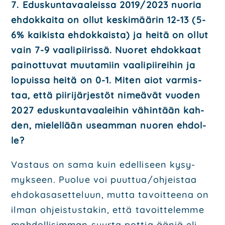
7. Edus­kun­ta­vaa­leis­sa 2019/2023 nuo­ria
ehdok­kai­ta on ollut kes­ki­mää­rin 12-13 (5-
6% kai­kis­ta ehdok­kais­ta) ja hei­tä on ollut
vain 7-9 vaa­li­pii­ris­sä. Nuo­ret ehdok­kaat
pai­not­tu­vat muu­ta­miin vaa­li­pii­rei­hin ja
lopuis­sa hei­tä on 0-1. Miten aiot var­mis­
taa, että pii­ri­jär­jes­töt nimeä­vät vuo­den
2027 edus­kun­ta­vaa­lei­hin vähin­tään kah­
den, mie­lel­lään useam­man nuo­ren ehdol­
le?
Vas­taus on sama kuin edel­li­seen kysy­
myk­seen. Puo­lue voi puuttua/ohjeistaa
ehdo­kas­a­set­te­luun, mut­ta tavoit­tee­na on
ilman ohjeis­tus­ta­kin, että tavoit­te­lem­me
mah­dol­li­sim­man suur­ta pot­tia ääniä eli