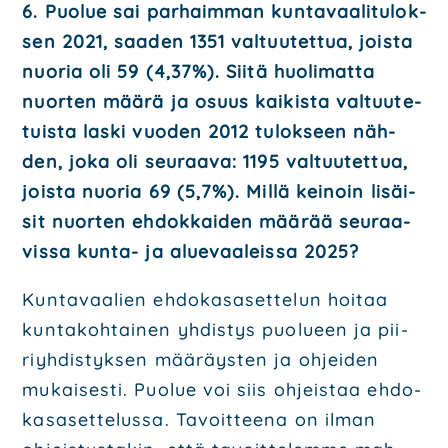
6. Puo­lue sai par­haim­man kun­ta­vaa­li­tu­lok­
sen 2021, saa­den 1351 val­tuu­tet­tua, jois­ta
nuo­ria oli 59 (4,37%). Sii­tä huo­li­mat­ta
nuor­ten mää­rä ja osuus kai­kis­ta val­tuu­te­
tuis­ta las­ki vuo­den 2012 tulok­seen näh­
den, joka oli seu­raa­va: 1195 val­tuu­tet­tua,
jois­ta nuo­ria 69 (5,7%). Mil­lä kei­noin lisäi­
sit nuor­ten ehdok­kai­den mää­rää seu­raa­
vis­sa kun­ta- ja alue­vaa­leis­sa 2025?
Kun­ta­vaa­lien ehdo­kas­a­set­te­lun hoi­taa
kun­ta­koh­tai­nen yhdis­tys puo­lu­een ja pii­
riyh­dis­tyk­sen
mää­räys­ten ja ohjei­den
mukai­ses­ti. Puo­lue voi siis ohjeis­taa ehdo­
kas­a­set­te­lus­sa. Tavoit­tee­na on ilman