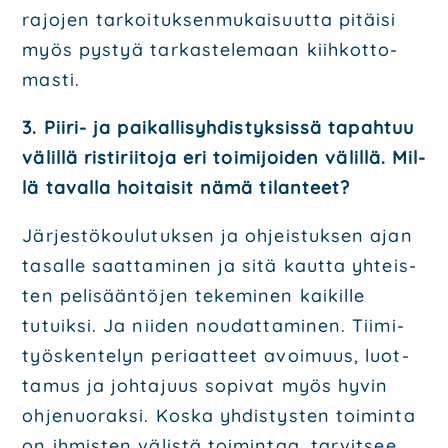
rajo­jen
tar­koi­tuk­sen­mu­kai­suut­ta pitäi­si
myös pys­tyä tar­kas­te­le­maan kiih­kot­to­
mas­ti.
3. Pii­ri- ja pai­kal­li­syh­dis­tyk­sis­sä tapah­tuu
välil­lä ris­ti­rii­to­ja eri toi­mi­joi­den välil­lä. Mil­
lä taval­la hoi­tai­sit nämä tilan­teet?
Jär­jes­tö­kou­lu­tuk­sen ja ohjeis­tuk­sen ajan
tasal­le saat­ta­mi­nen ja sitä kaut­ta yhteis­
ten
peli­sään­tö­jen teke­mi­nen kai­kil­le
tutuik­si. Ja nii­den nou­dat­ta­mi­nen. Tii­mi­
työs­ken­te­lyn
peri­aat­teet avoi­muus, luot­
ta­mus ja joh­ta­juus sopi­vat myös hyvin
ohje­nuo­rak­si. Kos­ka
yhdis­tys­ten toi­min­ta
on ihmis­ten välis­tä toi­min­taa, tar­vit­see