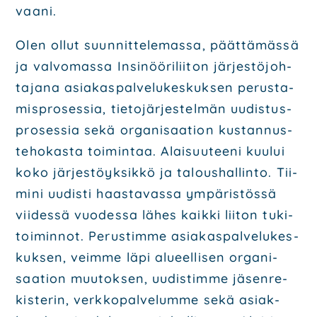
vaa­ni.
Olen ollut suun­nit­te­le­mas­sa, päät­tä­mäs­sä
ja val­vo­mas­sa Insi­nöö­ri­lii­ton jär­jes­tö­joh­
ta­ja­na
asia­kas­pal­ve­lu­kes­kuk­sen perus­ta­
mis­pro­ses­sia, tie­to­jär­jes­tel­män uudis­tus­
pro­ses­sia sekä
orga­ni­saa­tion kus­tan­nus­
te­ho­kas­ta toi­min­taa. Alai­suu­tee­ni kuu­lui
koko jär­jes­töyk­sik­kö ja
talous­hal­lin­to. Tii­
mi­ni uudis­ti haas­ta­vas­sa ympä­ris­tös­sä
vii­des­sä vuo­des­sa lähes kaik­ki lii­ton
tuki­
toi­min­not. Perus­tim­me asia­kas­pal­ve­lu­kes­
kuk­sen, veim­me läpi alu­eel­li­sen orga­ni­
saa­tion
muu­tok­sen, uudis­tim­me jäsen­re­
kis­te­rin, verk­ko­pal­ve­lum­me sekä asiak­