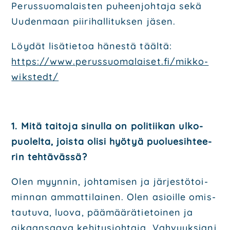
Perus­suo­ma­lais­ten puheen­joh­ta­ja sekä
Uuden­maan pii­ri­hal­li­tuk­sen jäsen.
Löy­dät lisä­tie­toa hänes­tä tääl­tä:
https://www.perussuomalaiset.fi/mikko-
wikstedt/
1. Mitä tai­to­ja sinul­la on poli­tii­kan ulko­
puo­lel­ta, jois­ta oli­si hyö­tyä puo­lue­sih­tee­
rin teh­tä­väs­sä?
Olen myyn­nin, joh­ta­mi­sen ja jär­jes­tö­toi­
min­nan ammat­ti­lai­nen. Olen asioil­le omis­
tau­tu­va,
luo­va, pää­mää­rä­tie­toi­nen ja
aikaan­saa­va kehi­tys­joh­ta­ja. Vah­vuuk­sia­ni