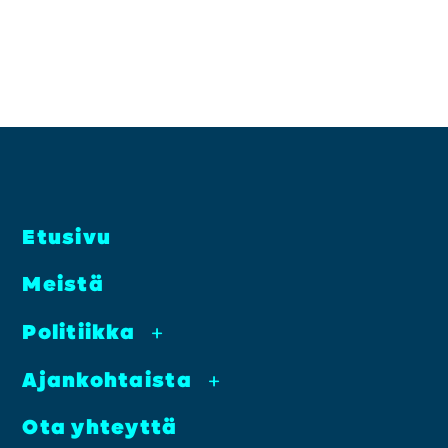
Etusi­vu
Meis­tä
Poli­tiik­ka
+
Ajan­koh­tais­ta
+
Ota yhteyt­tä