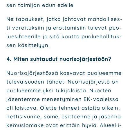
sen toi­mi­jan
edun edel­le.
Ne tapauk­set, jot­ka joh­ta­vat mah­dol­li­ses­
ti varoi­tuk­siin ja erot­ta­mi­siin tule­vat
puo­
lue­sih­tee­ril­le ja sitä kaut­ta puo­lue­hal­li­tuk­
sen käsit­te­lyyn.
4. Miten suh­tau­dut nuo­ri­so­jär­jes­töön?
Nuo­ri­so­jär­jes­tös­sä kas­va­vat puo­lu­eem­me
tule­vai­suu­den täh­det. Nuo­ri­so­jär­jes­tö on
puo­lu­eem­me yksi tuki­ja­lois­ta. Nuor­ten
jäsen­tem­me menes­ty­mi­nen EK-vaa­leis­sa
oli lois­ta­va.
Olet­te teh­neet asioi­ta oikein;
net­ti­si­vun­ne, some, esit­teen­ne ja jäsen­ha­
ke­mus­lo­ma­ke ovat
erit­täin hyviä. Alu­eel­li­