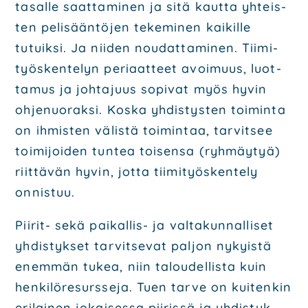
tasal­le saat­ta­mi­nen ja sitä kaut­ta yhteis­
ten
peli­sään­tö­jen teke­mi­nen kai­kil­le
tutuik­si. Ja nii­den nou­dat­ta­mi­nen. Tii­mi­
työs­ken­te­lyn
peri­aat­teet avoi­muus, luot­
ta­mus ja joh­ta­juus sopi­vat myös hyvin
ohje­nuo­rak­si. Kos­ka
yhdis­tys­ten toi­min­ta
on ihmis­ten välis­tä toi­min­taa, tar­vit­see
toi­mi­joi­den tun­tea toi­sen­sa
(ryh­mäy­tyä)
riit­tä­vän hyvin, jot­ta tii­mi­työs­ken­te­ly
onnis­tuu.
Pii­rit- sekä pai­kal­lis- ja val­ta­kun­nal­li­set
yhdis­tyk­set tar­vit­se­vat pal­jon nykyis­tä
enem­män
tukea, niin talou­del­lis­ta kuin
hen­ki­lö­re­surs­se­ja. Tuen tar­ve on kui­ten­kin
eri­lai­nen jokai­ses­sa
pii­ris­sä ja yhdis­tyk­