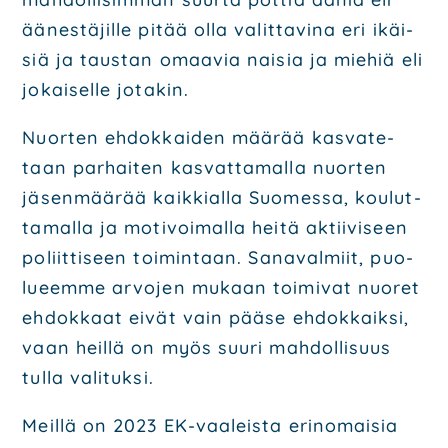
äänes­tä­jil­le pitää olla valit­ta­vi­na eri ikäi­
siä ja taus­tan
omaa­via nai­sia ja mie­hiä eli
jokai­sel­le jota­kin.
Nuor­ten ehdok­kai­den mää­rää kas­va­te­
taan par­hai­ten kas­vat­ta­mal­la nuor­ten
jäsen­mää­rää
kaik­kial­la Suo­mes­sa, kou­lut­
ta­mal­la ja moti­voi­mal­la hei­tä aktii­vi­seen
poliit­ti­seen toi­min­taan.
Sana­val­miit, puo­
lu­eem­me arvo­jen mukaan toi­mi­vat nuo­ret
ehdok­kaat eivät vain pää­se
ehdok­kaik­si,
vaan heil­lä on myös suu­ri mah­dol­li­suus
tul­la vali­tuk­si.
Meil­lä on 2023 EK-vaa­leis­ta erin­omai­sia