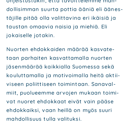
ohjeis­tus­ta­kin, että tavoit­te­lem­me mah­
dol­li­sim­man suur­ta pot­tia ääniä eli äänes­
tä­jil­le pitää olla valit­ta­vi­na eri ikäi­siä ja
taus­tan omaa­via nai­sia ja mie­hiä. Eli
jokai­sel­le jota­kin.
Nuor­ten ehdok­kai­den mää­rää kas­va­te­
taan par­hai­ten kas­vat­ta­mal­la nuor­ten
jäsen­mää­rää
kaik­kial­la Suo­mes­sa sekä
kou­lut­ta­mal­la ja moti­voi­mal­la hei­tä aktii­
vi­seen poliit­ti­seen
toi­min­taan. Sana­val­
miit, puo­lu­eem­me arvo­jen mukaan toi­mi­
vat nuo­ret ehdok­kaat eivät vain
pää­se
ehdok­kaik­si, vaan heil­lä on myös suu­ri
mah­dol­li­suus tul­la vali­tuk­si.