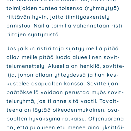
toi­mi­joi­den tun­tea toi­sen­sa
(ryh­mäy­tyä)
riit­tä­vän hyvin, jot­ta tii­mi­työs­ken­te­ly
onnis­tuu. Näil­lä toi­mil­la vähen­ne­tään
ris­ti­
rii­to­jen syn­ty­mis­tä.
Jos ja kun ris­ti­rii­to­ja syn­tyy meil­lä pitää
olla/ meil­le pitää luo­da alu­eel­li­nen
sovit­
te­lu­me­net­te­ly. Alu­eel­la on hen­ki­lö, sovit­te­
li­ja, johon ollaan yhtey­des­sä ja hän
kes­
kus­te­lee osa­puol­ten kans­sa. Sovit­te­li­jan
pää­tök­sel­lä voi­daan perus­taa myös
sovit­
te­lu­ryh­mä, jos tilan­ne sitä vaa­tii. Tavoit­
tee­na on löy­tää oikeu­den­mu­kai­nen, osa­
puol­ten
hyväk­sy­mä rat­kai­su. Ohje­nuo­ra­na
on, että puo­lu­een etu menee aina yksit­täi­