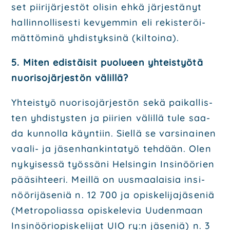
set pii­ri­jär­jes­töt oli­sin ehkä jär­jes­tä­nyt
hal­lin­nol­li­ses­ti kevyem­min eli
rekis­te­röi­
mät­tö­mi­nä yhdis­tyk­si­nä (kil­toi­na).
5. Miten edis­täi­sit puo­lu­een yhteis­työ­tä
nuo­ri­so­jär­jes­tön välil­lä?
Yhteis­työ nuo­ri­so­jär­jes­tön sekä pai­kal­lis­
ten yhdis­tys­ten ja pii­rien välil­lä tule saa­
da kun­nol­la
käyn­tiin. Siel­lä se var­si­nai­nen
vaa­li- ja jäsen­han­kin­ta­työ teh­dään. Olen
nykyi­ses­sä työs­sä­ni
Hel­sin­gin Insi­nöö­rien
pää­sih­tee­ri. Meil­lä on uus­maa­lai­sia insi­
nöö­ri­jä­se­niä n. 12 700 ja
opis­ke­li­ja­jä­se­niä
(Met­ro­po­lias­sa opis­ke­le­via Uuden­maan
Insi­nöö­rio­pis­ke­li­jat UIO ry:n jäse­niä) n. 3