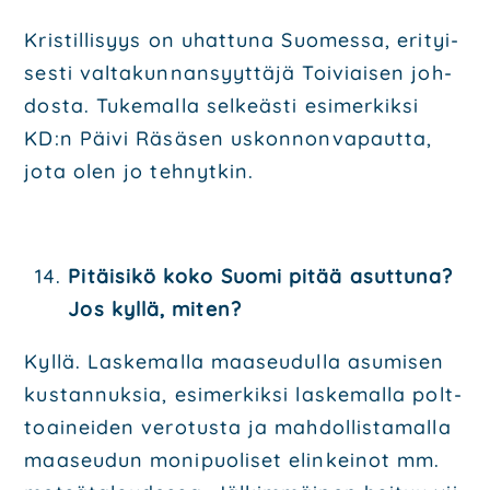
Kris­til­li­syys on uhat­tu­na Suo­mes­sa, eri­tyi­
ses­ti val­ta­kun­nan­syyt­tä­jä Toi­viai­sen joh­
dos­ta. Tuke­mal­la sel­keäs­ti esi­mer­kik­si
KD:n Päi­vi Räsä­sen uskon­non­va­paut­ta,
jota olen jo teh­nyt­kin.
Pitäi­si­kö koko Suo­mi pitää asut­tu­na?
Jos kyl­lä, miten?
Kyl­lä. Las­ke­mal­la maa­seu­dul­la asu­mi­sen
kus­tan­nuk­sia, esi­mer­kik­si las­ke­mal­la polt­
toai­nei­den vero­tus­ta ja mah­dol­lis­ta­mal­la
maa­seu­dun moni­puo­li­set elin­kei­not mm.