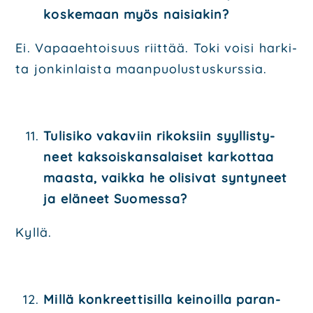
kos­ke­maan myös nai­sia­kin?
Ei. Vapaa­eh­toi­suus riit­tää. Toki voi­si har­ki­
ta jon­kin­lais­ta maan­puo­lus­tus­kurs­sia.
Tuli­si­ko vaka­viin rikok­siin syyl­lis­ty­
neet kak­sois­kan­sa­lai­set kar­kot­taa
maas­ta, vaik­ka he oli­si­vat syn­ty­neet
ja elä­neet Suo­mes­sa?
Kyl­lä.
Mil­lä kon­kreet­ti­sil­la kei­noil­la paran­