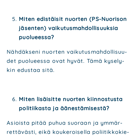
Miten edis­täi­sit nuor­ten (PS-Nuo­ri­son
jäsen­ten) vai­ku­tus­mah­dol­li­suuk­sia
puo­lu­ees­sa?
Näh­däk­se­ni nuor­ten vai­ku­tus­mah­dol­li­suu­
det puo­lu­ees­sa ovat hyvät. Tämä kyse­ly­
kin edus­taa sitä.
Miten lisäi­sit­te nuor­ten kiin­nos­tus­ta
poli­tii­kas­ta ja äänes­tä­mi­ses­tä?
Asiois­ta pitää puhua suo­raan ja ymmär­
ret­tä­väs­ti, eikä kou­ke­roi­sel­la polii­tik­ko­kie­