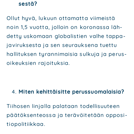
ses­tä?
Ollut hyvä, lukuun otta­mat­ta vii­meis­tä
noin 1,5 vuot­ta, jol­loin on koro­nas­sa läh­
det­ty usko­maan glo­ba­lis­tien val­he tap­pa­
ja­vi­ruk­ses­ta ja sen seu­rauk­se­na tuet­tu
hal­li­tuk­sen tyran­ni­mai­sia sul­ku­ja ja perus­
oi­keuk­sien rajoi­tuk­sia.
Miten kehit­täi­sit­te perus­suo­ma­lai­sia?
Tii­ho­sen lin­jal­la pala­taan todel­li­suu­teen
pää­tök­sen­teos­sa ja terä­vöi­te­tään oppo­si­
tio­po­li­tiik­kaa.