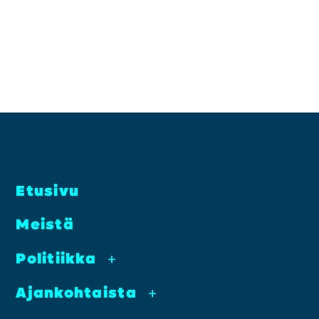
Etusi­vu
Meis­tä
Poli­tiik­ka
+
Ajan­koh­tais­ta
+