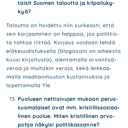
tai­sit Suo­men talout­ta ja kil­pai­lu­ky­
kyä?
Talout­ta on hoi­det­tu niin sur­keas­ti, että
sen kor­jaa­mi­nen on help­poa, jos poliit­tis­
ta tah­toa riit­tää. Kor­jaus voi­daan teh­dä
elä­ke­uu­dis­tuk­sel­la (blo­gis­sa­ni on aihees­ta
kuusi kir­joi­tus­ta), alen­ta­mal­la arvon­li­sä­
ve­roa ja mui­ta­kin vero­ja, sekä leik­kaa­
mal­la maa­han­muu­ton kus­tan­nuk­sia ja
lopet­ta­mal­la Yle.
Puo­lu­een net­ti­si­vu­jen mukaan perus­
suo­ma­lai­set ovat mm. kris­til­lis­so­si­aa­
li­nen puo­lue. Miten kris­til­li­nen arvo­
poh­ja näkyi­si poli­tii­kas­san­ne?