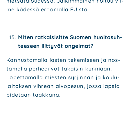
met­sä­ta­lou­des­sa. Jäl­kim­mäi­nen hoi­tuu vii­
me kädes­sä eroa­mal­la EU:sta.
Miten rat­kai­si­sit­te Suo­men huol­to­suh­
tee­seen liit­ty­vät ongel­mat?
Kan­nus­ta­mal­la las­ten teke­mi­seen ja nos­
ta­mal­la per­hear­vot takai­sin kun­ni­aan.
Lopet­ta­mal­la mies­ten syr­jin­nän ja kou­lu­
lai­tok­sen vih­reän aivo­pe­sun, jos­sa lap­sia
pide­taan taak­ka­na.