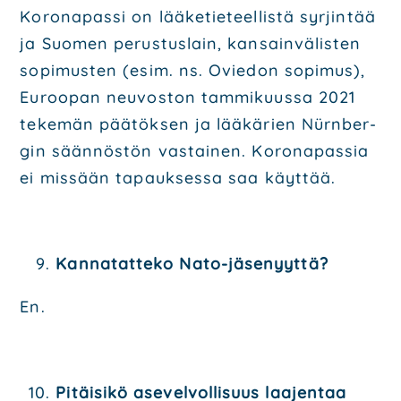
Koro­na­pas­si on lää­ke­tie­teel­lis­tä syr­jin­tää
ja Suo­men perus­tus­lain, kan­sain­vä­lis­ten
sopi­mus­ten (esim. ns. Ovie­don sopi­mus),
Euroo­pan neu­vos­ton tam­mi­kuus­sa 2021
teke­män pää­tök­sen ja lää­kä­rien Nürn­ber­
gin sään­nös­tön vas­tai­nen. Koro­na­pas­sia
ei mis­sään tapauk­ses­sa saa käyt­tää.
Kan­na­tat­te­ko Nato-jäse­nyyt­tä?
En.
Pitäi­si­kö ase­vel­vol­li­suus laa­jen­taa