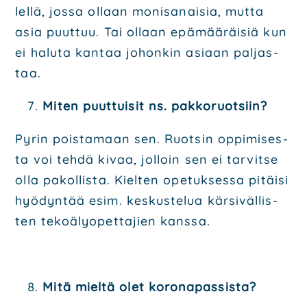
lel­lä, jos­sa ollaan moni­sa­nai­sia, mut­ta
asia puut­tuu. Tai ollaan epä­mää­räi­siä kun
ei halu­ta kan­taa johon­kin asi­aan pal­jas­
taa.
Miten puut­tui­sit ns. pak­ko­ruot­siin?
Pyrin pois­ta­maan sen. Ruot­sin oppi­mi­ses­
ta voi teh­dä kivaa, jol­loin sen ei tar­vit­se
olla pakol­lis­ta. Kiel­ten ope­tuk­ses­sa pitäi­si
hyö­dyn­tää esim. kes­kus­te­lua kär­si­väl­lis­
ten teko­ä­ly­opet­ta­jien kans­sa.
Mitä miel­tä olet koro­na­pas­sis­ta?