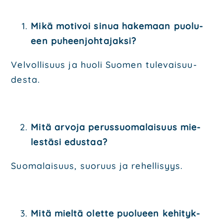
Mikä moti­voi sinua hake­maan puo­lu­
een puheen­joh­ta­jak­si?
Vel­vol­li­suus ja huo­li Suo­men tule­vai­suu­
des­ta.
Mitä arvo­ja perus­suo­ma­lai­suus mie­
les­tä­si edus­taa?
Suo­ma­lai­suus, suo­ruus ja rehel­li­syys.
Mitä miel­tä olet­te puo­lu­een kehi­tyk­