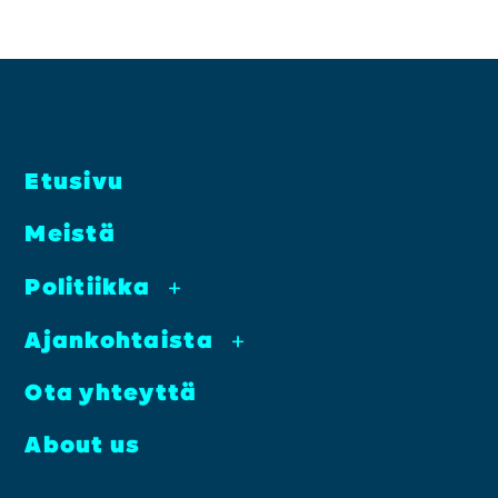
Etusi­vu
Meis­tä
Poli­tiik­ka
+
Ajan­koh­tais­ta
+
Ota yhteyt­tä
About us