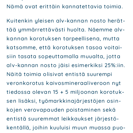
Nämä ovat erit­täin kan­na­tet­ta­via toi­mia.
Kui­ten­kin ylei­sen alv-kan­nan nos­to herät­
tää ymmär­ret­tä­väs­ti huol­ta. Näem­me alv-
kan­nan koro­tuk­sen tar­peel­li­se­na, mut­ta
kat­som­me, että koro­tuk­sen tasoa voi­tai­
siin tasa­ta sopeut­ta­mal­la muu­al­ta, jot­ta
alv-kan­nan nos­to jäi­si esi­mer­kik­si 25%:iin.
Näi­tä toi­mia oli­si­vat entis­tä suu­rem­pi
veron­ko­ro­tus kai­vos­mi­ne­raa­li­ve­roon nyt
tie­dos­sa ole­van 15 + 5 mil­joo­nan koro­tuk­
sen lisäk­si, työ­mark­ki­na­jär­jes­tö­jen osin­
ko­jen vero­va­pau­den pois­ta­mi­nen sekä
entis­tä suu­rem­mat leik­kauk­set jär­jes­tö­
ken­täl­lä, joi­hin kuu­lui­si muun muas­sa puo­