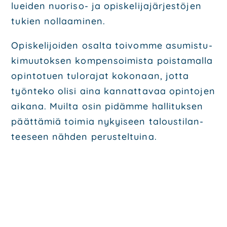
luei­den nuo­ri­so- ja opis­ke­li­ja­jär­jes­tö­jen
tukien nol­laa­mi­nen.
Opis­ke­li­joi­den osal­ta toi­vom­me asu­mis­tu­
ki­muu­tok­sen kom­pen­soi­mis­ta pois­ta­mal­la
opin­to­tuen tulo­ra­jat koko­naan, jot­ta
työn­te­ko oli­si aina kan­nat­ta­vaa opin­to­jen
aika­na. Muil­ta osin pidäm­me hal­li­tuk­sen
päät­tä­miä toi­mia nykyi­seen talous­ti­lan­
tee­seen näh­den perus­tel­tui­na.