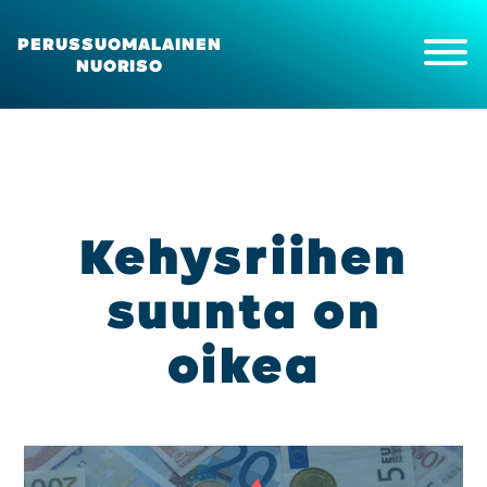
PERUSSUOMALAINEN
NUORISO
Etusi­vu
Ajan­koh­tais­ta
Kan­na­no­tot ja uuti­set
Kehys­rii­hen
Tapah­tu­mat
suun­ta on
Meis­tä
Yhdis­tyk­sen kokous
oikea
Yhdis­tyk­sen sään­nöt
Pii­riyh­dis­tyk­set
Opis­ke­li­ja­toi­min­ta
Pal­kit­se­mi­nen
Jäse­nek­si
About us