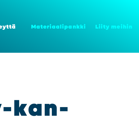
eyt­tä
Mate­ri­aa­li­pank­ki
Lii­ty mei­hin
v-kan­