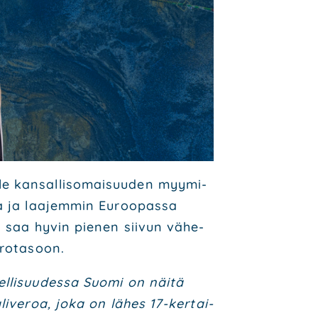
le kan­sal­li­so­mai­suu­den myy­mi­
­sa ja laa­jem­min Euroo­pas­sa
­mi saa hyvin pie­nen sii­vun vähe­
ro­ta­soon.
l­li­suu­des­sa Suo­mi on näi­tä
­li­ve­roa, joka on lähes 17-ker­tai­