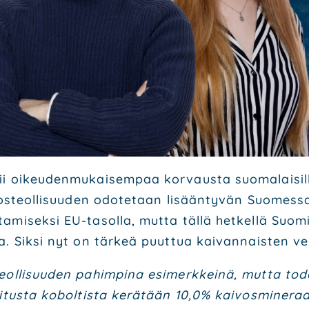
ii oikeu­den­mu­kai­sem­paa kor­vaus­ta suo­ma­lai­sil­
i­vos­teol­li­suu­den odo­te­taan lisään­ty­vän Suo­mes
ta­mi­sek­si EU-tasol­la, mut­ta täl­lä het­kel­lä Suo
ta. Sik­si nyt on tär­keä puut­tua kai­van­nais­ten ve
eol­li­suu­den pahim­pi­na esi­merk­kei­nä, mut­ta tode
i­tus­ta kobol­tis­ta kerä­tään 10,0% kai­vos­mi­ne­raa