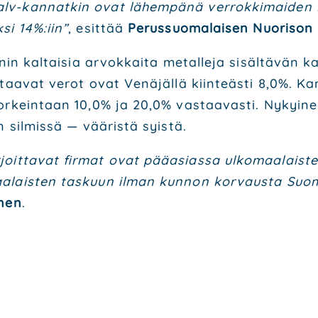
-kan­nat­kin ovat lähem­pä­nä ver­rok­ki­mai­den ke
­si 14%:iin”
, esit­tää
Perus­suo­ma­lai­sen Nuo­ri­son 
in kal­tai­sia arvok­kai­ta metal­le­ja sisäl­tä­vän ka
aa­vat verot ovat Venä­jäl­lä kiin­teäs­ti 8,0%. Kan
n kor­kein­taan 10,0% ja 20,0% vas­taa­vas­ti. Nykyi­
en sil­mis­sä — vää­ris­tä syis­tä.
­joit­ta­vat fir­mat ovat pää­asias­sa ulko­maa­lais­
a­lais­ten tas­kuun ilman kun­non kor­vaus­ta Suo­mel­
­nen
.