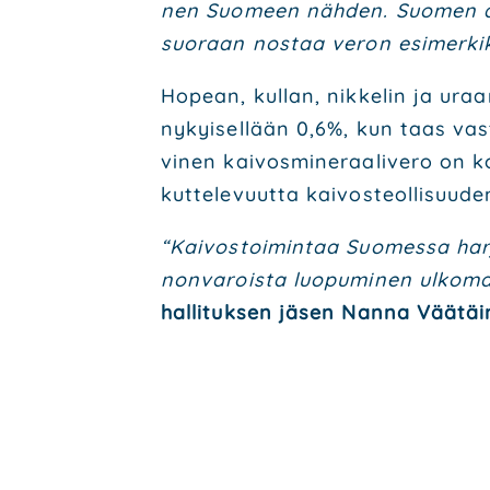
nen Suo­meen näh­den. Suo­men alv
suo­raan nos­taa veron esi­mer­kik
Hopean, kul­lan, nik­ke­lin ja uraa­n
nykyi­sel­lään 0,6%, kun taas vas­t
vi­nen kai­vos­mi­ne­raa­li­ve­ro o
kut­te­le­vuut­ta kai­vos­teol­li­suu­d
“Kai­vos­toi­min­taa Suo­mes­sa har
non­va­rois­ta luo­pu­mi­nen ulko­ma
hal­li­tuk­sen jäsen Nan­na Vää­täi