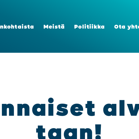
n­koh­tais­ta
Meis­tä
Poli­tiik­ka
Ota yht
an­nai­set al
taan!