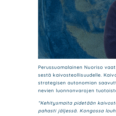
Perus­suo­ma­lai­nen Nuo­ri­so vaa­t
ses­tä kai­vos­teol­li­suu­del­le. Ka
stra­te­gi­sen auto­no­mian saa­vut­
ne­vien luon­non­va­ro­jen tuo­tois­
“Kehi­tys­mai­ta pide­tään kai­vos­t
pahas­ti jäl­jes­sä. Kon­gos­sa lou­h