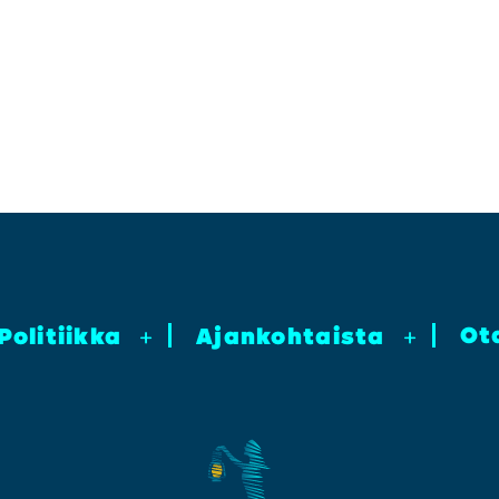
Ot
Poli­tiik­ka
+
Ajan­koh­tais­ta
+