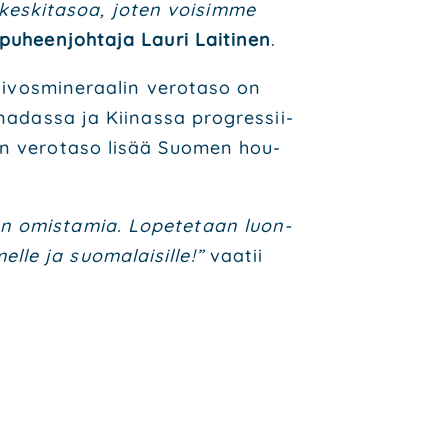
s­ki­ta­soa, joten voi­sim­me
puheen­joh­ta­ja Lau­ri Lai­ti­nen
.
i­vos­mi­ne­raa­lin vero­ta­so on
a­das­sa ja Kii­nas­sa progres­sii­
nen vero­ta­so lisää Suo­men hou­
ten omis­ta­mia. Lope­te­taan luon­
le ja suo­ma­lai­sil­le!”
vaa­tii