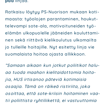
pää
lin­jaa.
Rat­kai­su löy­tyy PS-Nuo­ri­son mukaan koti­
maas­ta: työ­olo­jen paran­ta­mi­nen, hou­kut­
te­le­vam­pi sote-ala, moti­voi­tu­nei­den työ­
elä­män ulko­puo­lel­le jää­nei­den kou­lut­ta­mi­
nen sekä riit­tä­vä kie­li­kou­lu­tus ulko­mail­ta
jo tul­leil­le hoi­ta­jil­le. Nyt esi­tet­ty lin­ja vie
suo­ma­lais­ta hoi­toa ojas­ta allik­koon.
”Samaan aikaan kun jot­kut polii­ti­kot halu­
aa tuo­da maa­han kie­li­tai­dot­to­mia hoi­ta­
jia, HUS irti­sa­noo päte­viä koti­mai­sia
osaa­jia. Tämä on räi­keä ris­ti­rii­ta, joka
osoit­taa, että sote-krii­sin hoi­ta­mi­nen vaa­
tii poliit­tis­ta ryh­ti­lii­ket­tä, ei vas­tuut­to­mia