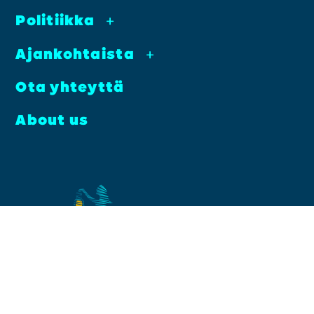
Poli­tiik­ka
+
Ajan­koh­tais­ta
+
Ota yhteyt­tä
About us