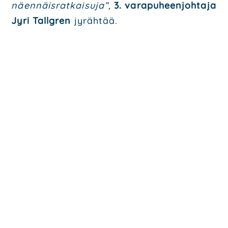
näen­näis­rat­kai­su­ja”,
3. vara­pu­heen­joh­ta­ja
Jyri Tallgren
jyräh­tää.