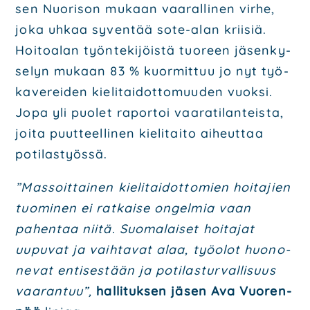
sen Nuo­ri­son mukaan vaa­ral­li­nen vir­he,
joka uhkaa syven­tää sote-alan krii­siä.
Hoi­toa­lan työn­te­ki­jöis­tä tuo­reen jäsen­ky­
se­lyn mukaan 83 % kuor­mit­tuu jo nyt työ­
ka­ve­rei­den kie­li­tai­dot­to­muu­den vuok­si.
Jopa yli puo­let rapor­toi vaa­ra­ti­lan­teis­ta,
joi­ta puut­teel­li­nen kie­li­tai­to aiheut­taa
poti­las­työs­sä.
”Mas­soit­tai­nen kie­li­tai­dot­to­mien hoi­ta­jien
tuo­mi­nen ei rat­kai­se ongel­mia vaan
pahen­taa nii­tä. Suo­ma­lai­set hoi­ta­jat
uupu­vat ja vaih­ta­vat alaa, työ­olot huo­no­
ne­vat enti­ses­tään ja poti­las­tur­val­li­suus
vaa­ran­tuu”,
hal­li­tuk­sen jäsen Ava Vuo­ren­