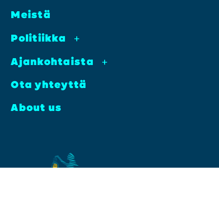
Meis­tä
Poli­tiik­ka
+
Ajan­koh­tais­ta
+
Ota yhteyt­tä
About us