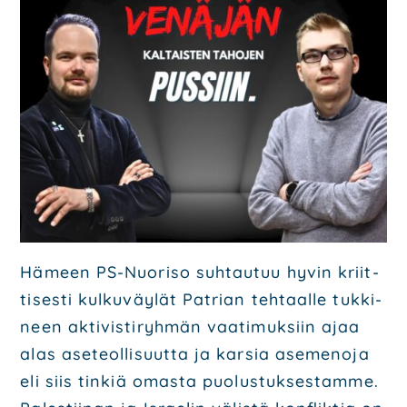
Hämeen PS-Nuo­ri­so suh­tau­tuu hyvin kriit­
ti­ses­ti kul­ku­väy­lät Pat­rian teh­taal­le tuk­ki­
neen akti­vis­ti­ryh­män vaa­ti­muk­siin ajaa
alas ase­teol­li­suut­ta ja kar­sia ase­me­no­ja
eli siis tin­kiä omas­ta puo­lus­tuk­ses­tam­me.