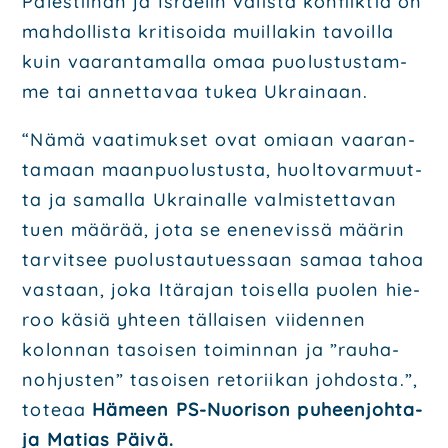
Pales­tii­nan ja Israe­lin välis­tä konflik­tia on
mah­dol­lis­ta kri­ti­soi­da muil­la­kin tavoil­la
kuin vaa­ran­ta­mal­la omaa puo­lus­tus­tam­
me tai annet­ta­vaa tukea Ukrai­naan.
“Nämä vaa­ti­muk­set ovat omi­aan vaa­ran­
ta­maan maan­puo­lus­tus­ta, huol­to­var­muut­
ta ja samal­la Ukrai­nal­le val­mis­tet­ta­van
tuen mää­rää, jota se ene­ne­vis­sä mää­rin
tar­vit­see puo­lus­tau­tues­saan samaa tahoa
vas­taan, joka Itä­ra­jan toi­sel­la puo­len hie­
roo käsiä yhteen täl­lai­sen vii­den­nen
kolon­nan tasoi­sen toi­min­nan ja ”rau­ha­
noh­jus­ten” tasoi­sen reto­rii­kan joh­dos­ta.”,
tote­aa
Hämeen PS-Nuo­ri­son puheen­joh­ta­
ja Matias Päi­vä.