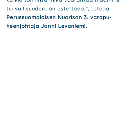
tur­val­li­suu­den, on estet­tä­vä.”, tote­aa
Perus­suo­ma­lai­sen Nuo­ri­son 3. vara­pu­
heen­joh­ta­ja Jon­ni Leva­nie­mi.