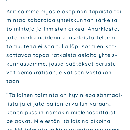
Kri­ti­soim­me myös elo­ka­pi­nan tapais­ta toi­
min­taa sabo­toi­da yhteis­kun­nan tär­kei­tä
toi­min­to­ja ja ihmis­ten arkea. Anar­kias­ta,
jota mark­ki­noi­daan kan­sa­lais­tot­te­le­mat­
to­muu­te­na ei saa tul­la läpi sor­mien kat­
sot­ta­vaa tapaa rat­kais­ta asioi­ta yhteis­
kun­nas­sam­me, jos­sa pää­tök­set perus­tu­
vat demo­kra­ti­aan, eivät sen vas­ta­koh­
taan.
“Täl­lai­nen toi­min­ta on hyvin epäi­sän­maal­
lis­ta ja ei jätä pal­jon arvai­lun varaan,
kenen pus­siin nämä­kin mie­le­no­soit­ta­jat
pelaa­vat. Mie­les­tä­ni täl­lai­si­na aikoi­na
kaik­ki toi­min­ta mikä vaa­ran­taa maam­me