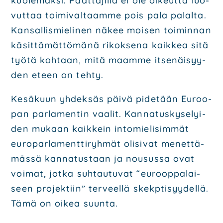
kuo­le­mak­si. Päät­tä­jil­lä ei ole oikeut­ta luo­
vut­taa toi­mi­val­taam­me pois pala palal­ta.
Kan­sal­lis­mie­li­nen näkee moi­sen toi­min­nan
käsit­tä­mät­tö­mä­nä rikok­se­na kaik­kea sitä
työ­tä koh­taan, mitä maam­me itse­näi­syy­
den eteen on teh­ty.
Kesä­kuun yhdek­säs päi­vä pide­tään Euroo­
pan par­la­men­tin vaa­lit. Kan­na­tus­ky­se­lyi­
den mukaan kaik­kein into­mie­li­sim­mät
euro­par­la­ment­ti­ryh­mät oli­si­vat menet­tä­
mäs­sä kan­na­tus­taan ja nousus­sa ovat
voi­mat, jot­ka suh­tau­tu­vat “euroop­pa­lai­
seen pro­jek­tiin” ter­veel­lä skekp­ti­syy­del­lä.
Tämä on oikea suun­ta.