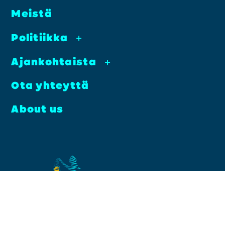
Meis­tä
Poli­tiik­ka
+
Ajan­koh­tais­ta
+
Ota yhteyt­tä
About us