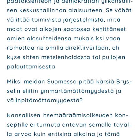
pää­tök­sen­teon ja demo­kra­tian yli­kan­sal­li­
sen kes­kus­hal­lin­non alai­suu­teen. Se vähät
välit­tää toi­mi­vis­ta jär­jes­tel­mis­tä, mitä
maat ovat aiko­jen saa­tos­sa kehit­tä­neet
omien olo­suh­tei­den­sa mukai­sik­si vaan
romut­taa ne omil­la direk­tii­veil­lään, oli
kyse sit­ten met­sien­hoi­dos­ta tai pul­lo­jen
palaut­ta­mi­ses­ta.
Mik­si mei­dän Suo­mes­sa pitää kär­siä Brys­
se­lin elii­tin ymmär­tä­mät­tö­myy­des­tä ja
välin­pi­tä­mät­tö­myy­des­tä?
Kan­sal­li­sen itse­mää­rää­mi­soi­keu­den kon­
sep­til­le ei tun­nu­ta anta­van samal­la taval­
la arvoa kuin enti­si­nä aikoi­na ja tämä