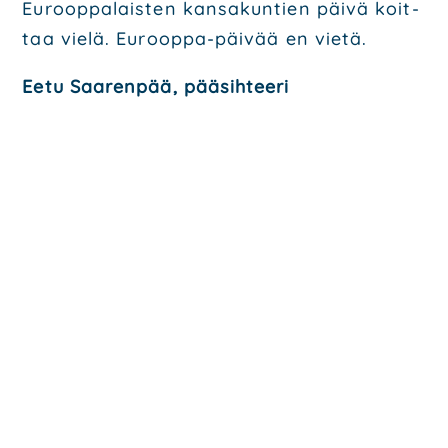
Euroop­pa­lais­ten kan­sa­kun­tien päi­vä koit­
taa vie­lä. Euroop­pa-päi­vää en vie­tä.
Eetu Saa­ren­pää, pää­sih­tee­ri