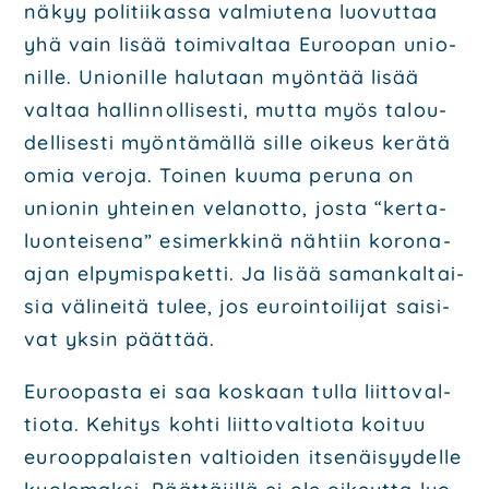
näkyy poli­tii­kas­sa val­miu­te­na luo­vut­taa
yhä vain lisää toi­mi­val­taa Euroo­pan unio­
nil­le. Unio­nil­le halu­taan myön­tää lisää
val­taa hal­lin­nol­li­ses­ti, mut­ta myös talou­
del­li­ses­ti myön­tä­mäl­lä sil­le oikeus kerä­tä
omia vero­ja. Toi­nen kuu­ma peru­na on
unio­nin yhtei­nen velan­ot­to, jos­ta “ker­ta­
luon­tei­se­na” esi­merk­ki­nä näh­tiin koro­na-
ajan elpy­mis­pa­ket­ti. Ja lisää saman­kal­tai­
sia väli­nei­tä tulee, jos euroin­toi­li­jat sai­si­
vat yksin päät­tää.
Euroo­pas­ta ei saa kos­kaan tul­la liit­to­val­
tio­ta. Kehi­tys koh­ti liit­to­val­tio­ta koi­tuu
euroop­pa­lais­ten val­tioi­den itse­näi­syy­del­le