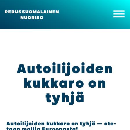
PERUSSUOMALAINEN
NUORISO
Etusi­vu
Ajan­koh­tais­ta
Kan­na­no­tot ja uuti­set
Autoi­li­joi­den
Tapah­tu­mat
kuk­ka­ro on
Meis­tä
Yhdis­tyk­sen kokous
tyh­jä
Yhdis­tyk­sen sään­nöt
Pii­riyh­dis­tyk­set
Opis­ke­li­ja­toi­min­ta
Pal­kit­se­mi­nen
Jäse­nek­si
Autoi­li­joi­den kuk­ka­ro on tyh­jä — ote­
taan mal­lia Euroo­pas­ta!
About us