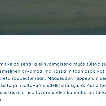
mis­kel­poi­se­na ja elin­voi­mai­se­na myös tule­vai
lis­mie­li­nen arvo­maa­il­ma, jos­sa mitään osaa kot
te­tä rap­peu­tu­maan. Maa­seu­dun rap­peu­tu­mi­se
is­ta ja huol­to­var­muu­del­li­sis­ta syis­tä. Autioi­
­li­suus­ris­ki ja huol­to­var­muu­den kan­nal­ta on tär
a.