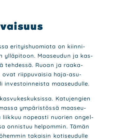
­vai­suus
sa eri­tyis­huo­mio­ta on kiin­ni­
en yllä­pi­toon. Maa­seu­dun ja kas­
siä teh­des­sä. Ruo­an ja raa­ka-
t ovat riip­pu­vai­sia haja-asu­
i inves­toin­neis­ta maa­seu­dul­le.
kas­vu­kes­kuk­sis­sa. Katu­jen­gien
em­mas­sa ympä­ris­tös­sä maa­seu­
a liik­kuu nopeas­ti nuo­rien ongel­
es­sa onnis­tuu hel­pom­min. Tämän
ö­hem­min takai­sin koti­seu­dul­le