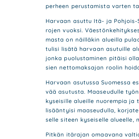
per­heen perus­ta­mis­ta var­ten t
Har­vaan asut­tu Itä- ja Poh­jois-S
ro­jen vuok­si. Väes­tön­ke­hi­tyk­s
mas­ta on näil­lä­kin alueil­la pulaa
tuli­si lisä­tä har­vaan asu­tuil­le
jon­ka puo­lus­ta­mi­nen pitäi­si ol
sien net­to­mak­sa­jan roo­lin ho
Har­vaan asu­tus­sa Suo­mes­sa esi
vää asu­tus­ta. Maa­seu­dul­le työn 
kysei­sil­le alueil­le nuo­rem­pia j
lisään­tyi­si maa­seu­dul­la, kor­ja
sel­le siteen kysei­sel­le alu­eel­l
Pit­kän itä­ra­jan omaa­va­na val­tio