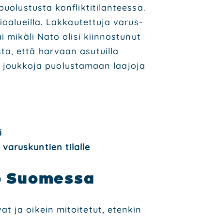
lus­tus­ta konflik­ti­ti­lan­tees­sa.
o­alueil­la. Lak­kau­tet­tu­ja varus­
mikä­li Nato oli­si kiin­nos­tu­nut
­ta, että har­vaan asu­tuil­la
a jouk­ko­ja puo­lus­ta­maan laa­jo­ja
i
 varus­kun­tien tilal­le
ko Suo­mes­sa
at ja oikein mitoi­te­tut, eten­kin