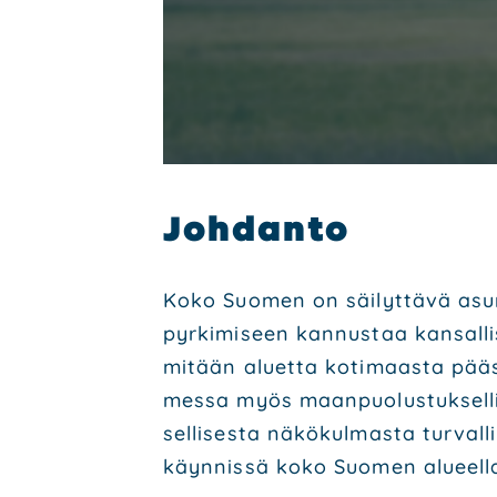
Joh­dan­to
Koko Suo­men on säi­lyt­tä­vä asu­
pyr­ki­mi­seen kan­nus­taa kan­sal­
mitään aluet­ta koti­maas­ta pääs­
mes­sa myös maan­puo­lus­tuk­sel­li­s
sel­li­ses­ta näkö­kul­mas­ta tur­val
käyn­nis­sä koko Suo­men alu­eel­l