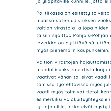
ja yllä­pi­tä­vil­le kun­nil­le, jot­ta
Poli­tii­kas­sa on esi­tet­ty toi­vei
muas­sa sote-uudis­tuk­sen vuok­si. 
val­tion viras­to­ja ja jopa nii­den 
tai­siin sijoit­taa Poh­jois-Poh­jan­
la­verk­ko on pyrit­tä­vä säi­lyt­tä­
myös pie­nem­piin kau­pun­kei­hin.
Val­tion viras­to­jen hajaut­ta­mis­t
mah­dol­li­suuk­sien entis­tä laa­ja­
vaa­ti­vat vähän tai eivät vaa­di lai
to­mis­sa työ­teh­tä­vis­sä myös jul­
vaa­tii myös toi­mi­vat tie­to­lii­ke
esi­mer­kik­si valo­kui­tu­yh­teyk­si
ly­ti­lo­ja niil­le, jot­ka eivät pys