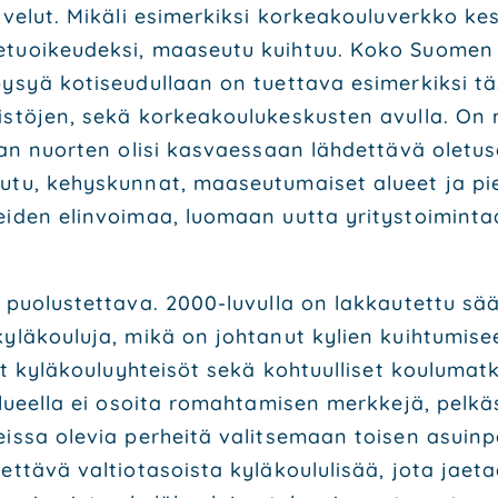
ve­lut. Mikä­li esi­mer­kik­si kor­kea­kou­lu­verk­ko ke
etuoi­keu­dek­si, maa­seu­tu kuih­tuu. Koko Suo­men 
ysyä koti­seu­dul­laan on tuet­ta­va esi­mer­kik­si täs
is­tö­jen, sekä kor­kea­kou­lu­kes­kus­ten avul­la. On 
an nuor­ten oli­si kas­vaes­saan läh­det­tä­vä ole­tus
­tu, kehys­kun­nat, maa­seu­tu­mai­set alu­eet ja pie
ei­den elin­voi­maa, luo­maan uut­ta yri­tys­toi­min
 puo­lus­tet­ta­va. 2000-luvul­la on lak­kau­tet­tu sääs
kylä­kou­lu­ja, mikä on joh­ta­nut kylien kuih­tu­mi­se
set kylä­kou­lu­yh­tei­söt sekä koh­tuul­li­set kou­lu­ma
alu­eel­la ei osoi­ta romah­ta­mi­sen merk­ke­jä, pel­k
eis­sa ole­via per­hei­tä valit­se­maan toi­sen asuin­p
t­tä­vä val­tio­ta­sois­ta kylä­kou­lu­li­sää, jota jae­t