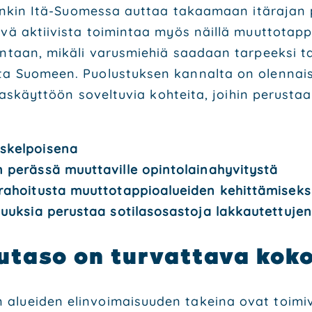
en­kin Itä-Suo­mes­sa aut­taa takaa­maan itä­ra­jan puo­
ä­vä aktii­vis­ta toi­min­taa myös näil­lä muut­to­tap­pi
­taan, mikä­li varus­mie­hiä saa­daan tar­peek­si tai 
­ta Suo­meen. Puo­lus­tuk­sen kan­nal­ta on olen­nais
­las­käyt­töön sovel­tu­via koh­tei­ta, joi­hin perus­ta
kel­poi­se­na
peräs­sä muut­ta­vil­le opin­to­lai­na­hy­vi­tys­tä
oi­tus­ta muut­to­tap­pio­aluei­den kehit­tä­mi­sek­s
suuk­sia perus­taa soti­las­osas­to­ja lak­kau­tet­tu­jen
lu­ta­so on tur­vat­ta­va ko
aluei­den elin­voi­mai­suu­den takei­na ovat toi­mi­v