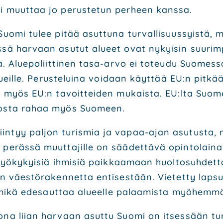
ai muut­taa jo perus­te­tun per­heen kans­sa.
uo­mi tulee pitää asut­tu­na tur­val­li­suus­syis­tä,
es­sä har­vaan asu­tut alu­eet ovat nykyi­sin suu­rim­
. Alue­po­liit­ti­nen tasa-arvo ei toteu­du Suo­mes­sa 
 alueil­le. Perus­te­lui­na voi­daan käyt­tää EU:n pit­
la myös EU:n tavoit­tei­den mukais­ta. EU:lta Suo­men 
i­dos­ta rahaa myös Suo­meen.
in­tyy pal­jon turis­mia ja vapaa-ajan asu­tus­ta, 
peräs­sä muut­ta­jil­le on sää­det­tä­vä opin­to­lai­na­
a työ­ky­kyi­siä ihmi­siä paik­kaa­maan huol­to­suh­de
­ten väes­tö­ra­ken­net­ta enti­ses­tään. Vie­tet­ty la
e, mikä ede­saut­taa alu­eel­le palaa­mis­ta myö­hem­m
­na lii­an har­vaan asut­tu Suo­mi on itses­sään tur­val