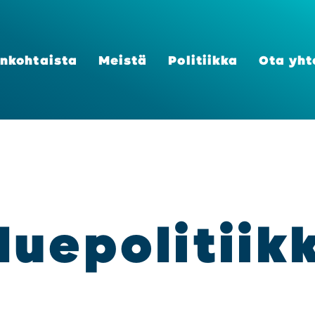
n­koh­tais­ta
Meis­tä
Poli­tiik­ka
Ota yht
lue­po­li­tiik­