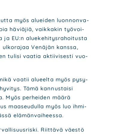
 mut­ta myös aluei­den luon­non­va­
pia häviä­jiä, vaik­ka­kin työ­voi­
ja EU:n alue­ke­hi­tys­ra­hoi­tus­ta
kää ulko­ra­jaa Venä­jän kans­sa,
tuli­si vaa­tia aktii­vi­ses­ti vuo­
mikä vaa­tii alu­eel­ta myös pysy­
hy­vi­tys. Tämä kan­nus­tai­si
t­ta. Myös per­hei­den mää­rä
p­suus maa­seu­dul­la myös luo ihmi­
äs­sä elä­män­vai­hees­sa.
­li­suus­ris­ki. Riit­tä­vä väes­tö