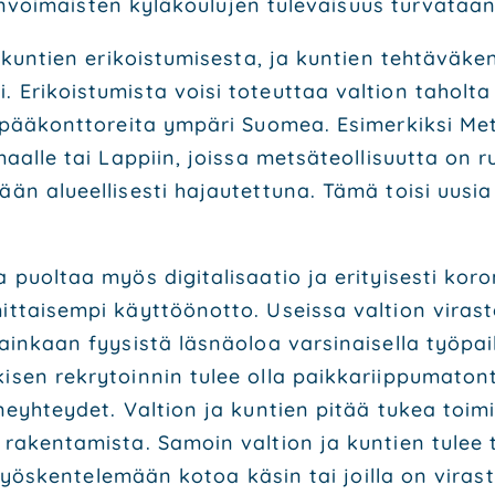
 elin­voi­mais­ten kylä­kou­lu­jen tule­vai­suus tur­va­taa
­ta kun­tien eri­kois­tu­mi­ses­ta, ja kun­tien teh­tä­v
Eri­kois­tu­mis­ta voi­si toteut­taa val­tion tahol­ta
pää­kont­to­rei­ta ympä­ri Suo­mea. Esi­mer­kik­si Met­s
maal­le tai Lap­piin, jois­sa met­sä­teol­li­suut­ta on 
mään alu­eel­li­ses­ti hajau­tet­tu­na. Tämä toi­si uusi
a puol­taa myös digi­ta­li­saa­tio ja eri­tyi­ses­ti koro
mit­tai­sem­pi käyt­töön­ot­to. Useis­sa val­tion viras­t
n­kaan fyy­sis­tä läs­nä­oloa var­si­nai­sel­la työ­pai­
ki­sen rek­ry­toin­nin tulee olla paik­ka­riip­pu­ma­ton
n­neyh­tey­det. Val­tion ja kun­tien pitää tukea toi­mi­v
en raken­ta­mis­ta. Samoin val­tion ja kun­tien tulee tar
­ty työs­ken­te­le­mään kotoa käsin tai joil­la on vira