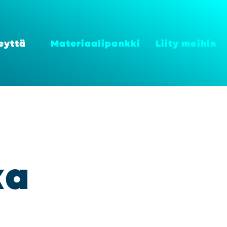
eyt­tä
Mate­ri­aa­li­pank­ki
Lii­ty mei­hin
ka