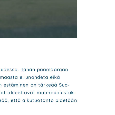
­suu­des­sa. Tähän pää­mää­rään
i­maas­ta ei unoh­de­ta eikä
n estä­mi­nen on tär­ke­ää Suo­
tu­vat alu­eet ovat maan­puo­lus­tuk­
­ke­ää, että alku­tuo­tan­to pide­tään