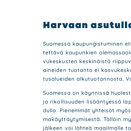
Har­vaan asu­tul­l
Suo­mes­sa kau­pun­gis­tu­mi­nen ete
tet­tä­vä kau­pun­kien ole­mas­sao­
vu­kes­kus­ten kes­ki­näis­tä riip­p
ainei­den tuo­tan­to ei kas­vu­kes­k
tusa­luei­den alku­tuo­tan­nos­ta. Va
Suo­mes­sa on käyn­nis­sä huo­les­tu
ja rikol­li­suu­den lisään­tyes­sä l
dul­la. Pie­nem­mät yhtei­söt myös 
ma­käyt­täy­ty­mi­ses­tä. Täl­löin 
jäl­keen voi läh­teä maa­il­mal­le t