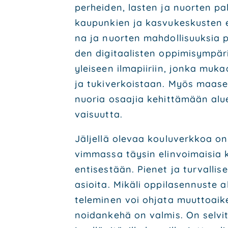
per­hei­den, las­ten ja nuor­ten pal­
kau­pun­kien ja kas­vu­kes­kus­ten 
na ja nuor­ten mah­dol­li­suuk­sia p
den digi­taa­lis­ten oppi­mi­sym­pä­r
ylei­seen ilma­pii­riin, jon­ka muka
ja tuki­ver­kois­taan. Myös maa­seu
nuo­ria osaa­jia kehit­tä­mään alu
vai­suut­ta.
Jäl­jel­lä ole­vaa kou­lu­verk­koa on
vim­mas­sa täy­sin elin­voi­mai­sia 
enti­ses­tään. Pie­net ja tur­val­li­
asioi­ta. Mikä­li oppi­la­sen­nus­te 
te­le­mi­nen voi ohja­ta muut­toai­k
noi­dan­ke­hä on val­mis. On sel­vi­te