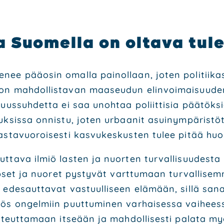
a Suo­mel­la on olta­va tule
­nee pää­osin omal­la pai­nol­laan, joten poli­tii­kas­
lon mah­dol­lis­ta­van maa­seu­dun elin­voi­mai­suu­d
u­vuus­suh­det­ta ei saa unoh­taa poliit­ti­sia pää­tök­
uk­sis­sa onnis­tu, joten urbaa­nit asui­nym­pä­ris­tö
s­ta­vuo­roi­ses­ti kas­vu­kes­kus­ten tulee pitää huo­l
t­ta­va ilmiö las­ten ja nuor­ten tur­val­li­suu­des­ta 
ap­set ja nuo­ret pys­ty­vät vart­tu­maan tur­val­li­s
ede­saut­ta­vat vas­tuul­li­seen elä­mään, sil­lä san
myös ongel­miin puut­tu­mi­nen var­hai­ses­sa vai­he
oteut­ta­maan itse­ään ja mah­dol­li­ses­ti pala­ta my