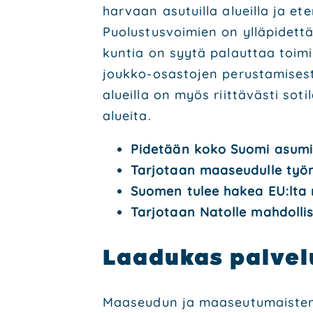
har­vaan asu­tuil­la alueil­la ja et
Puo­lus­tus­voi­mien on yllä­pi­det­t
kun­tia on syy­tä palaut­taa toi­min
jouk­ko-osas­to­jen perus­ta­mi­ses
alueil­la on myös riit­tä­väs­ti soti
aluei­ta.
Pide­tään koko Suo­mi asu­mis­
Tar­jo­taan maa­seu­dul­le työn 
Suo­men tulee hakea EU:lta rah
Tar­jo­taan Natol­le mah­dol­li­
Laa­du­kas pal­ve­
Maa­seu­dun ja maa­seu­tu­mais­ten 