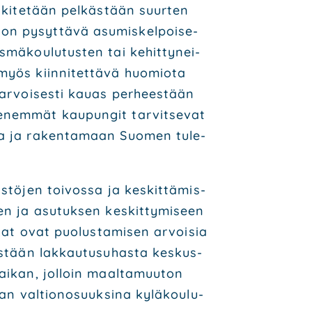
s­ki­te­tään pel­käs­tään suur­ten
on pysyt­tä­vä asu­mis­kel­poi­se­
­mä­kou­lu­tus­ten tai kehit­ty­nei­
myös kiin­ni­tet­tä­vä huo­mio­ta
ar­voi­ses­ti kau­as per­hees­tään
­nem­mät kau­pun­git tar­vit­se­vat
­taa ja raken­ta­maan Suo­men tule­
­tö­jen toi­vos­sa ja kes­kit­tä­mis­
en ja asu­tuk­sen kes­kit­ty­mi­seen
t­kat ovat puo­lus­ta­mi­sen arvoi­sia
äs­tään lak­kau­tusu­has­ta kes­kus­
ai­kan, jol­loin maal­ta­muu­ton
aan val­tio­no­suuk­si­na kylä­kou­lu­