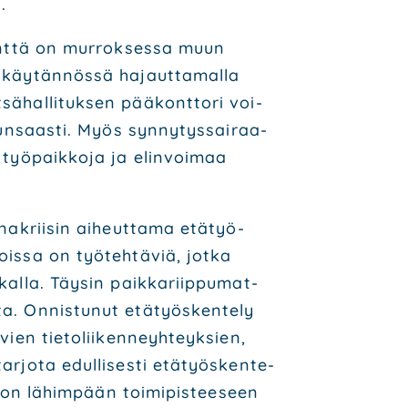
n.
ä­kent­tä on mur­rok­ses­sa muun
 käy­tän­nös­sä hajaut­ta­mal­la
ä­hal­li­tuk­sen pää­kont­to­ri voi­
run­saas­ti. Myös syn­ny­tys­sai­raa­
a työ­paik­ko­ja ja elin­voi­maa
­na­krii­sin aiheut­ta­ma etä­työ­
ois­sa on työ­teh­tä­viä, jot­ka
kal­la. Täy­sin paik­ka­riip­pu­mat­
­ta. Onnis­tu­nut etä­työs­ken­te­ly
ien tie­to­lii­ken­neyh­teyk­sien,
­jo­ta edul­li­ses­ti etä­työs­ken­te­
s­ton lähim­pään toi­mi­pis­tee­seen